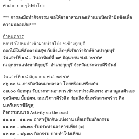
ทำฝาย บ่ายๆไปทำโป่ง
*** การลงมือทำกิจกรรม ขอให้อาสาสวมรองเท้าแบบปิดเท้ามิดชิดเพื่อ
ความปลอดภัย***
กำหนดการ
หอบรักไปห่มป่าเช้าฝายบ่ายโป่ง ช.ช้างกุยบุรี
ดอกไม้ในที่ลับตาบ่มสุข กับสิ่งเล็กๆที่เรียกว่ารักษ์ช้างป่ากุยบุรี
วันเสาร์ที่ ๑๘
– วันอาทิตย์ที่ ๑๙ มิถุนายน พ.ศ. ๒๕๕๙
ณ อุทยานแห่งชาติกุยบุรี
อำเภอกุยบุรี จังหวัดประจวบคีรีขันธ์
วันเสาร์ที่ ๑๘ มิถุนายน พ.ศ. ๒๕๕๙
๐๖.๓๐ น. ภารกิจนัดหมายอาสา โดยพร้อมเพรียงกัน
๐๗.๐๐ ล้อหมุน รับประทานอาหารเช้าระหว่างเดินทาง อาสาดูแลตัวเอง
จุดนัดพบ ปั๊มปตท. ถนนวิภาวดีรังสิต ก่อนถึงเซ็นทรัลลาดพร้าว ติด
บ.ตรีเพชรชีอีซูสุ
กิจกรรมบนรถ Activity on the road
๑๐.๐๐ – ๑๑.๓๐ อาสารู้จักกัน/แบ่งงาน เพื่อเตรียมกิจกรรม
๑๑.๓๐ – ๑๒.๓๐ รับประทานอาหารเที่ยง (๑)
๑๒.๓๐ – ๑๖.๓๐ กิจกรรม บ่ายทำโป่งเทียม