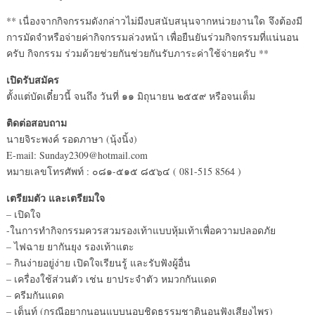
** เนื่องจากกิจกรรมดังกล่าวไม่มีงบสนับสนุนจากหน่วยงานใด จึงต้องมี
การมัดจำหรือจ่ายค่ากิจกรรมล่วงหน้า เพื่อยืนยันร่วมกิจกรรมที่แน่นอน
ครับ กิจกรรม ร่วมด้วยช่วยกันช่วยกันรับภาระค่าใช้จ่ายครับ **
เปิดรับสมัคร
ตั้งแต่บัดเดี๋ยวนี้ จนถึง วันที่ ๑๑ มิถุนายน ๒๕๕๙ หรือจนเต็ม
ติดต่อสอบถาม
นายจิระพงค์ รอดภาษา (นุ้งนิ้ง)
E-mail: Sunday2309@hotmail.com
หมายเลขโทรศัพท์ : ๐๘๑-๕๑๕ ๘๕๖๔ ( 081-515 8564 )
เตรียมตัว และเตรียมใจ
– เปิดใจ
-ในการทำกิจกรรมควรสวมรองเท้าแบบหุ้มเท้าเพื่อความปลอดภัย
– ไฟฉาย ยากันยุง รองเท้าแตะ
– กินง่ายอยู่ง่าย เปิดใจเรียนรู้ และรับฟังผู้อื่น
– เครื่องใช้ส่วนตัว เช่น ยาประจำตัว หมวกกันแดด
– ครีมกันแดด
– เต็นท์ (กรณีอยากนอนแบบนอบชิดธรรมชาตินอนฟังเสียงไพร)