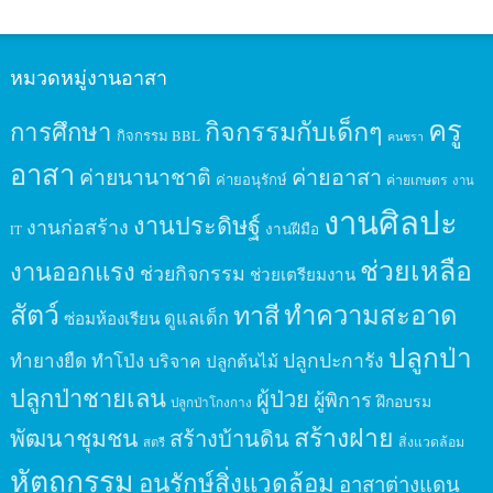
หมวดหมู่งานอาสา
ครู
กิจกรรมกับเด็กๆ
การศึกษา
กิจกรรม BBL
คนชรา
อาสา
ค่ายนานาชาติ
ค่ายอาสา
ค่ายอนุรักษ์
ค่ายเกษตร
งาน
งานศิลปะ
งานประดิษฐ์
งานก่อสร้าง
งานฝีมือ
IT
ช่วยเหลือ
งานออกแรง
ช่วยกิจกรรม
ช่วยเตรียมงาน
สัตว์
ทาสี
ทำความสะอาด
ดูแลเด็ก
ซ่อมห้องเรียน
ปลูกป่า
ปลูกปะการัง
ทำยางยืด
ทำโป่ง
บริจาค
ปลูกต้นไม้
ปลูกป่าชายเลน
ผู้ป่วย
ผู้พิการ
ฝึกอบรม
ปลูกป่าโกงกาง
สร้างฝาย
พัฒนาชุมชน
สร้างบ้านดิน
สิ่งแวดล้อม
สตรี
หัตถกรรม
อนุรักษ์สิ่งแวดล้อม
อาสาต่างแดน