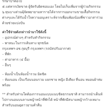
รักษาป่าต่อไป
๕.แต่หากเงิดขาด ผู้จัดรับผิดชอบเอง โดยไม่เก็บเพิ่มจากผู้ร่วมกิจกรรม
๖.ทุนบางส่วนผุ้จัดพยายามหารายได้จากการออกงานขายเสื้อกิจกรรม
ต่างๆและได้รับน้ำใจความอนุเคราะห์จากเพื่อนพ้องน้องพี่ชาวอาสาร่วม
ด้วยช่วยแบ่งปัน
ค่าใช้จ่ายดังกล่าวนำมาใช้ดังนี้
– อุปกรณ์ต่างๆ สำหรับทำกิจกรรม
– พาหนะในการเดินทาง ทุกชนิด
กรุงเทพฯ-อช.กุยบุรี-กรุงเทพฯ (รถบัสปรับอากาศ)
– ที่พัก
– ค่าอาหาร (๔ มื้อ)
– อื่นๆ
– ห้องน้ำเป็นห้องน้ำรวม มิดชิด
– ห้องนอน เป็นเรือนนอนรวม แยกชาย หญิง มีเตียง ที่นอน หมอนผ้าห่ม
พร้อม
** สำหรับท่านใดต้องการนอนแบบแนบชิดธรรมชาติ สามารถนำเต็นท์
ไปกางนอนบนลานหญ้าหน้าที่พักได้ หน้าที่พักมีสนามหญ้ากว้างเหมาะ
สำหรับนอนดูดาวยามค่ำคืน