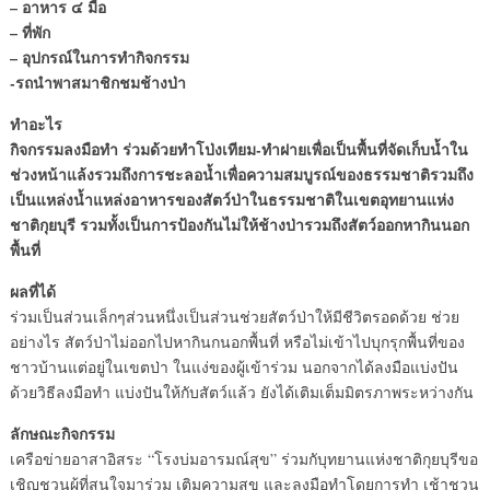
– อาหาร ๔ มื้อ
– ที่พัก
– อุปกรณ์ในการทำกิจกรรม
-รถนำพาสมาชิกชมช้างป่า
ทำอะไร
กิจกรรมลงมือทำ ร่วมด้วยทำโป่งเทียม-ทำฝายเพื่อเป็นพื้นที่จัดเก็บน้ำใน
ช่วงหน้าแล้งรวมถึงการชะลอน้ำเพื่อความสมบูรณ์ของธรรมชาติรวมถึง
เป็นแหล่งน้ำแหล่งอาหารของสัตว์ป่าในธรรมชาติในเขตอุทยานแห่ง
ชาติกุยบุรี รวมทั้งเป็นการป้องกันไม่ให้ช้างป่ารวมถึงสัตว์ออกหากินนอก
พื้นที่
ผลที่ได้
ร่วมเป็นส่วนเล็กๆส่วนหนึ่งเป็นส่วนช่วยสัตว์ป่าให้มีชีวิตรอดด้วย ช่วย
อย่างไร สัตว์ป่าไม่ออกไปหากินกนอกพื้นที่ หรือไม่เข้าไปบุกรุกพื้นที่ของ
ชาวบ้านแต่อยู่ในเขตป่า ในแง่ของผู้เข้าร่วม นอกจากได้ลงมือแบ่งปัน
ด้วยวิธีลงมือทำ แบ่งปันให้กับสัตว์แล้ว ยังได้เติมเต็มมิตรภาพระหว่างกัน
ลักษณะกิจกรรม
เครือข่ายอาสาอิสระ “โรงบ่มอารมณ์สุข” ร่วมกับุทยานแห่งชาติกุยบุรีขอ
เชิญชวนผู้ที่สนใจมาร่วม เติมความสุข และลงมือทำโดยการทำ เช้าชวน