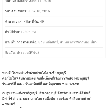
วันเปิดรับสมัคร:
June 17, 2016
วันปิดรับสมัคร:
June 18, 2016
จำนวนอาสาสมัครที่รับ:
49
ค่าใช้จ่าย:
1250 บาท
ประเด็นการช่วยเหลือ:
ช่วยเหลือสัตว์, สันทนาการ/การท่องเที่ยว
จังหวัด:
ประจวบคีรีขันธ์
หอบรักไปห่มป่าเช้าฝายบ่ายโป่ง ช.ช้างกุยบุรี
ดอกไม้ในที่ลับตาบ่มสุข กับสิ่งเล็กๆที่เรียกว่ารักษ์ช้างป่ากุยบุรี
วันเสาร์ที่ ๑๘
– วันอาทิตย์ที่ ๑๙ มิถุนายน พ.ศ. ๒๕๕๙
ณ อุทยานแห่งชาติกุยบุรี
อำเภอกุยบุรี จังหวัดประจวบคีรีขันธ์
มีค่าใช้จ่าย ๑,๒๕๐ บาท/คน (หนึ่งพัน-สองร้อย-ห้าสิบบาทถ้วน)
– รถแอร์