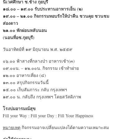
นิเวศศึกษา ช.ช้าง กุยบุรี
๑๘.๐๐ – ๑๙.๐๐ รับประทานอาหารเย็น (๒)
๑๙.๐๐ – ๒๑.๐๐ กิจกรรมหอบรักให้ป่าคืน ชวนคุย ชวนชม
ส่องดาว
๒๑.๐๐ พักผ่อนหลับนอน
(นอนที่อช.กุยบุรี)
วันอาทิตย์ที่ ๑๙ มิถุนายน พ.ศ. ๒๕๕๙
๐๖.๐๐ ฟ้าสางที่กลางป่า อาหารเช้า(๓)
๐๙.๐๐น. – ๑๒.๐๐น. กิจกรรม เช้าทำฝาย
๑๒.๐๐ อาหารเที่ยง (๔)
๑๓.๐๐ สรุปกิจกรรมวันนี้
๑๕.๐๐ เก็บสัมภาระ กลับ กรุงเทพฯ
๑๙.๐๐ น. กลับถึง กรุงเทพฯ โดยสวัสดิภาพ
โรงบ่มอารมณ์สุข
Fill your Way : Fill your Day : Fill Your Happiness
หมายเหตุ
กิจกรรมอาจเปลี่ยนแปลงได้ตามความเหมาะสม