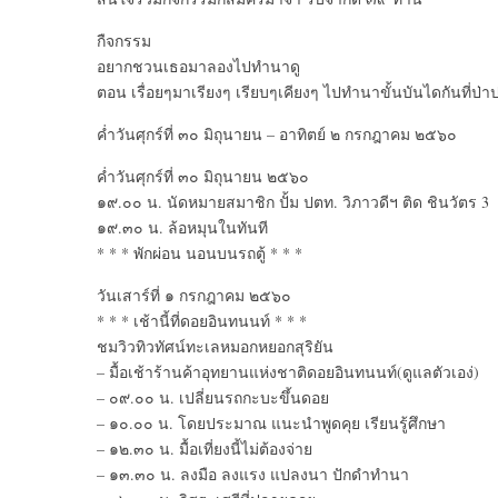
กืจกรรม
อยากชวนเธอมาลองไปทำนาดู
ตอน เรื่อยๆมาเรียงๆ เรียบๆเคียงๆ ไปทำนาขั้นบันไดกันที่ป่า
ค่ำวันศุกร์ที่ ๓๐ มิถุนายน – อาทิตย์ ๒ กรกฎาคม ๒๕๖๐
ค่ำวันศุกร์ที่ ๓๐ มิถุนายน ๒๕๖๐
๑๙.๐๐ น. นัดหมายสมาชิก ปั้ม ปตท. วิภาวดีฯ ติด ชินวัตร 3
๑๙.๓๐ น. ล้อหมุนในทันที
* * * พักผ่อน นอนบนรถตู้ * * *
วันเสาร์ที่ ๑ กรกฎาคม ๒๕๖๐
* * * เช้านี้ที่ดอยอินทนนท์ * * *
ชมวิวทิวทัศน์ทะเลหมอกหยอกสุริยัน
– มื้อเช้าร้านค้าอุทยานแห่งชาติดอยอินทนนท์(ดูแลตัวเอง่)
– ๐๙.๐๐ น. เปลี่ยนรถกะบะขึ้นดอย
– ๑๐.๐๐ น. โดยประมาณ แนะนำพูดคุย เรียนรู้ศึกษา
– ๑๒.๓๐ น. มื้อเที่ยงนี้ไม่ต้องจ่าย
– ๑๓.๓๐ น. ลงมือ ลงแรง แปลงนา ปักดำทำนา