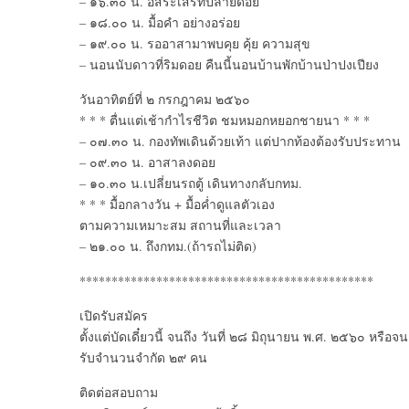
– ๑๖.๓๐ น. อิสระเสรีที่ปลายดอย
– ๑๘.๐๐ น. มื้อคำ อย่างอร่อย
– ๑๙.๐๐ น. รออาสามาพบคุย คุ้ย ความสุข
– นอนนับดาวที่ริมดอย คืนนี้นอนบ้านพักบ้านป่าปงเปียง
วันอาทิตย์ที่ ๒ กรกฎาคม ๒๕๖๐
* * * ตื่นแต่เช้ากำไรชีวิต ชมหมอกหยอกชายนา * * *
– ๐๗.๓๐ น. กองทัพเดินด้วยเท้า แต่ปากท้องต้องรับประทาน
– ๐๙.๓๐ น. อาสาลงดอย
– ๑๐.๓๐ น.เปลี่ยนรถตู้ เดินทางกลับกทม.
* * * มื้อกลางวัน + มื้อค่ำดูแลตัวเอง
ตามความเหมาะสม สถานที่และเวลา
– ๒๑.๐๐ น. ถึงกทม.(ถ้ารถไม่ติด)
**********************************************
เปิดรับสมัคร
ตั้งแต่บัดเดี๋ยวนี้ จนถึง วันที่ ๒๘ มิถุนายน พ.ศ. ๒๕๖๐ หรือจน
รับจำนวนจำกัด ๒๙ คน
ติดต่อสอบถาม