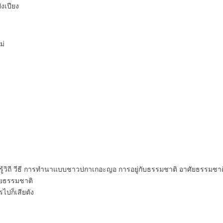
ปงเปียง
ม่
รู้วิถี วีธี การทำนาแบบชาวปกาเกอะญอ การอยู่กับธรรมชาติ อาศัยธรรมชาต
ัยธรรมชาติ
ไปก็เสียตัง