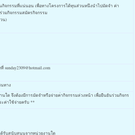
นกิจกรรมที่แน่นอ
น เพื่อทางโครงการได้ทุนส่วนห
นึงนำไปมัดจำ ค่า
ร่วมก
ิจกรรมสมัครกิจกรรม
้วน)
้งที่ sunday2309@hotmail.com
ดินทา
ง
งานใด
จึงต้องมีการมัดจำหรือจ่ายค
่ากิจกรรมล่วงหน้า เพื่อยืนยันร่วมกิจกร
ระค่าใช้จ่ายครับ **
อได้รับสนับสนุนจากหน่วยงานใด