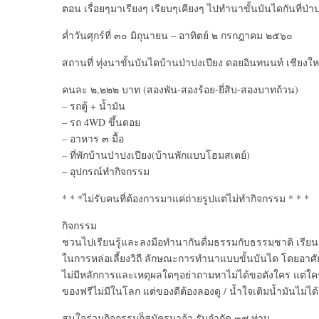
ตอน เรื่อยๆมาเรียงๆ เรียบๆเคียงๆ ไปทำนาขั้นบันไดกันที่ป่า
ค่ำวันศุกร์ที่ ๓๐ มิถุนายน – อาทิตย์ ๒ กรกฎาคม ๒๕๖๐
สถานที่ ทุ่งนาขั้นบันไดบ้านป่าปงเปียง ดอยอินทนนท์ เชียงให
คนละ ๒,๒๒๒ บาท (สองพัน-สองร้อย-ยี่สิบ-สองบาทถ้วน)
– รถตู้ + น้ำมัน
– รถ 4WD ขึ้นดอย
– อาหาร ๓ มื้อ
– ที่พักบ้านป่าปงเปียง(บ้านพักแบบโฮมสเตย์)
– อุปกรณ์ทำกิจกรรม
* * *ไม่รับคนที่ต้องการมาแค่ถ่ายรูปแต่ไม่ทำกิจกรรม * * *
กิจกรรม
ชวนไปเรียนรู้และลงมือทำนากันดื่มธรรมกับธรรมชาติ เรียน
ในการหล่อเลี้ยงวิถี ลักษณะการทำนาแบบขั้นบันได โดยอาศ
ไม่มีหลักการและเหตุผลใดๆอย่าถามหาไม่ได้ขอตังใคร แต่ใคร
ของฟรีไม่มีในโลก แต่ของดีต้องลองดู / น้ำใจเติมน้ำมันไม่ได้
สนใจร่วมกิจกรรมก็สมัครมาจ้า รับจำกัด ๓๙ ท่าน