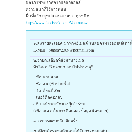
มิตรภาพที่ปราศจากแอลกอฮอล์
ความสนุกที่ไร้การพนัน
พื้นที่สร้างสุขปลอดอบายมุข ทุกชนิด
http://www.facebook.com/Volunteaw
๑.ส่งรายละเอียด มาทางอีเมลล์ รับสมัครทางอีเมลล์เท่านั
E-Mail : Sunday2309@hotmail.com
๒.รายละเอียดที่ส่งมาทางเมล
หัวอีเมล "จิตอาสา ลองไปทำนาดู"
- ชื่อ-นามสกุล
- ชื่อเล่น (ทำป้ายชื่อ)
- วันเดือนปีเกิด
- เบอร์ติดต่อกลับ
- อีเมลล์/
เฟสบุ๊คของผุ้เข้าร่วม
(เพื่อสะดวกในการติดต่อส่งข
้อมูลนัดหมาย)
๓.รอการตอบกลับ อีกครั้ง
๔.เมื่อสมัครมาแล้วและได้รั
บการตอบกลับ