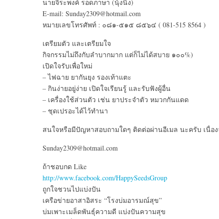
นายจิระพงค์ รอดภาษา (นุ้งนิ้ง)
E-mail: Sunday2309@hotmail.com
หมายเลขโทรศัพท์ : ๐๘๑-๕๑๕ ๘๕๖๔ ( 081-515 8564 )
เตรียมตัว และเตรียมใจ
กิจกรรมไม่ถึงกับลำบากมาก แต่ก็ไม่ได้สบาย ๑๐๐%)
เปิดใจรับเพื่อใหม่
– ไฟฉาย ยากันยุง รองเท้าแตะ
– กินง่ายอยู่ง่าย เปิดใจเรียนรู้ และรับฟังผู้อื่น
– เครื่องใช้ส่วนตัว เช่น ยาประจำตัว หมวกกันแดด
– ชุดเปรอะได้ไว้ทำนา
สนใจหรือมีปัญหาสอบถามใดๆ ติดต่อผ่านอีเมล นะครับ เนื่องจ
Sunday2309@hotmail.com
ถ้าชอบกด Like
http://www.facebook.com/HappySeedsGroup
ถูกใจชวนไปแบ่งปัน
เครือข่ายอาสาอิสระ “โรงบ่มอารมณ์สุข”
บ่มเพาะเมล็ดพันธุ์ความดี แบ่งปันความสุข