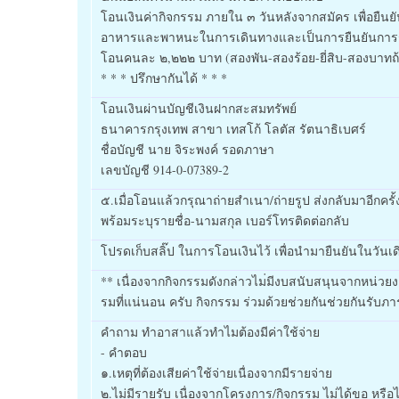
โอนเงินค่ากิจกรรม ภายใน ๓ วันหลังจากสมัคร เพื่อยืนยั
อาหารและพาหนะในการเดินท
างและเป็นการยืนยันการ
โอนคนละ ๒,๒๒๒ บาท (สองพัน-สองร้อย-ยี่สิบ-สอง
บาทถ
* * * ปรึกษากันได้ * * *
โอนเงินผ่านบัญชีเงินฝากสะส
มทรัพย์
ธนาคารกรุงเทพ สาขา เทสโก้ โลตัส รัตนาธิเบศร์
ชื่อบัญชี นาย จิระพงค์ รอดภาษา
เลขบัญชี 914-0-07389-2
๕.เมื่อโอนแล้วกรุณาถ่ายสำเ
นา/ถ่ายรูป ส่งกลับมาอีกครั
พร้อมระบุรายชื่อ-นามสกุล เบอร์โทรติดต่อกลับ
โปรดเก็บสลิ๊ป ในการโอนเงินไว้ เพื่อนำมายืนยันในวันเ
** เนื่องจากกิจกรรมดังกล่าวไม
่มีงบสนับสนุนจากหน่วย
รมที่แ
น่นอน ครับ กิจกรรม ร่วมด้วยช่วยกันช่วยกันรับภ
า
คำถาม ทำอาสาแล้วทำไมต้องมีค่าใช้
จ่าย
- คำตอบ
๑.เหตุที่ต้องเสียค่าใช้จ่า
ยเนื่องจากมีรายจ่าย
๒.ไม่มีรายรับ เนื่องจากโครงการ/
กิจกรรม ไม่ได้ขอ หรื