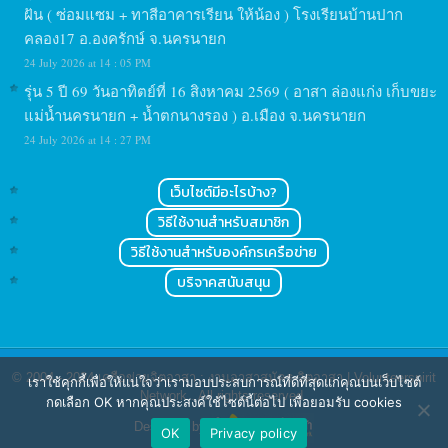
ฝัน ( ซ่อมแซม + ทาสีอาคารเรียน ให้น้อง ) โรงเรียนบ้านปาก
คลอง17 อ.องครักษ์ จ.นครนายก
24 July 2026 at 14 : 05 PM
รุ่น 5 ปี 69 วันอาทิตย์ที่ 16 สิงหาคม 2569 ( อาสา ล่องแก่ง เก็บขยะ
แม่น้ำนครนายก + น้ำตกนางรอง ) อ.เมือง จ.นครนายก
24 July 2026 at 14 : 27 PM
เว็บไซต์มีอะไรบ้าง?
วิธีใช้งานสำหรับสมาชิก
วิธีใช้งานสำหรับองค์กรเครือข่าย
บริจาคสนับสนุน
© 2004 - 2024
เครือข่ายจิตอาสา : งานอาสาสมัคร จิตอาสา | Volunteerspirit
เราใช้คุกกี้เพื่อให้แน่ใจว่าเรามอบประสบการณ์ที่ดีที่สุดแก่คุณบนเว็บไซต์
Network
. All rights reserved.
กดเลือก OK หากคุณประสงค์ใช้ไซต์นี้ต่อไป เพื่อยอมรับ cookies
Designed by
OK
Privacy policy