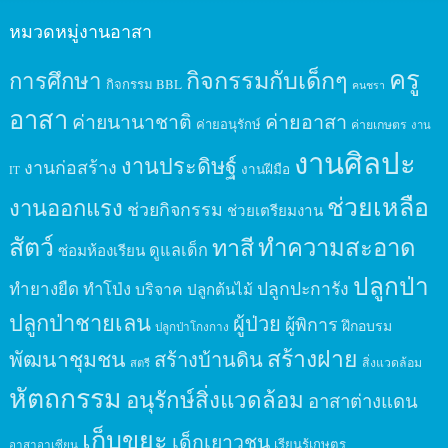
หมวดหมู่งานอาสา
ครู
กิจกรรมกับเด็กๆ
การศึกษา
กิจกรรม BBL
คนชรา
อาสา
ค่ายนานาชาติ
ค่ายอาสา
ค่ายอนุรักษ์
ค่ายเกษตร
งาน
งานศิลปะ
งานประดิษฐ์
งานก่อสร้าง
งานฝีมือ
IT
ช่วยเหลือ
งานออกแรง
ช่วยกิจกรรม
ช่วยเตรียมงาน
สัตว์
ทาสี
ทำความสะอาด
ดูแลเด็ก
ซ่อมห้องเรียน
ปลูกป่า
ปลูกปะการัง
ทำยางยืด
ทำโป่ง
บริจาค
ปลูกต้นไม้
ปลูกป่าชายเลน
ผู้ป่วย
ผู้พิการ
ฝึกอบรม
ปลูกป่าโกงกาง
สร้างฝาย
พัฒนาชุมชน
สร้างบ้านดิน
สิ่งแวดล้อม
สตรี
หัตถกรรม
อนุรักษ์สิ่งแวดล้อม
อาสาต่างแดน
เก็บขยะ
เด็กเยาวชน
เรียนรู้เกษตร
อาสาอาเซียน