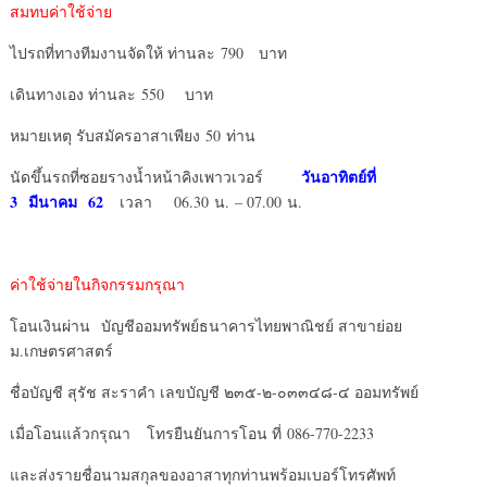
สมทบค่าใช้จ่าย
ไปรถที่ทางทีมงานจัดให้ ท่านละ 790 บาท
เดินทางเอง ท่านละ 550 บาท
หมายเหตุ รับสมัครอาสาเพียง 50 ท่าน
วันอาทิตย์ที่
นัดขึ้นรถที่ซอยรางน้ำหน้าคิงเพาวเวอร์
3 มีนาคม 62
เวลา 06.30 น. – 07.00 น.
ค่าใช้จ่ายในกิจกรรมกรุณา
โอนเงินผ่าน บัญชีออมทรัพย์ธนาคารไทยพาณิชย์ สาขาย่อย
ม.เกษตรศาสตร์
ชื่อบัญชี สุรัช สะราคำ เลขบัญชี ๒๓๕-๒-๐๓๓๔๘-๔ ออมทรัพย์
เมื่อโอนแล้วกรุณา โทรยืนยันการโอน ที่ 086-770-2233
และส่งรายชื่อนามสกุลของอาสาทุกท่านพร้อมเบอร์โทรศัพท์