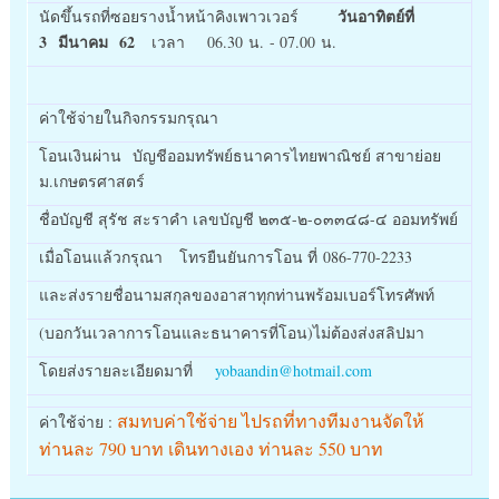
วันอาทิตย์ที่
นัดขึ้นรถที่ซอยรางน้ำหน้าคิงเพาวเวอร์
3 มีนาคม 62
เวลา 06.30 น. - 07.00 น.
ค่าใช้จ่ายในกิจกรรมกรุณา
โอนเงินผ่าน บัญชีออมทรัพย์ธนาคารไทยพาณิชย์ สาขาย่อย
ม.เกษตรศาสตร์
ชื่อบัญชี สุรัช สะราคำ เลขบัญชี ๒๓๕-๒-๐๓๓๔๘-๔ ออมทรัพย์
เมื่อโอนแล้วกรุณา โทรยืนยันการโอน ที่ 086-770-2233
และส่งรายชื่อนามสกุลของอาสาทุกท่านพร้อมเบอร์โทรศัพท์
(บอกวันเวลาการโอนและธนาคารที่โอน)ไม่ต้องส่งสลิปมา
โดยส่งรายละเอียดมาที่
yobaandin@hotmail.com
สมทบค่าใช้จ่าย ไปรถที่ทางทีมงานจัดให้
ค่าใช้จ่าย :
ท่านละ 790 บาท เดินทางเอง ท่านละ 550 บาท