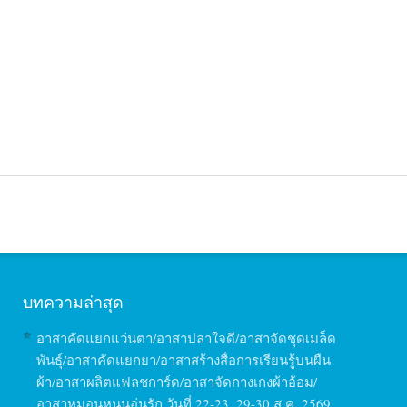
บทความล่าสุด
อาสาคัดแยกแว่นตา/อาสาปลาใจดี/อาสาจัดชุดเมล็ด
พันธุ์/อาสาคัดแยกยา/อาสาสร้างสื่อการเรียนรู้บนผืน
ผ้า/อาสาผลิตแฟลชการ์ด/อาสาจัดกางเกงผ้าอ้อม/
อาสาหมอนหนุนอุ่นรัก วันที่ 22-23, 29-30 ส.ค. 2569