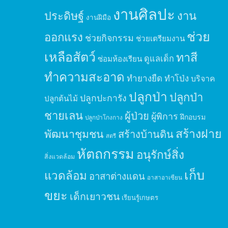
งานศิลปะ
ประดิษฐ์
งาน
งานฝีมือ
ช่วย
ออกแรง
ช่วยกิจกรรม
ช่วยเตรียมงาน
เหลือสัตว์
ทาสี
ดูแลเด็ก
ซ่อมห้องเรียน
ทำความสะอาด
ทำยางยืด
ทำโป่ง
บริจาค
ปลูกป่า
ปลูกป่า
ปลูกปะการัง
ปลูกต้นไม้
ชายเลน
ผู้ป่วย
ผู้พิการ
ฝึกอบรม
ปลูกป่าโกงกาง
สร้างฝาย
พัฒนาชุมชน
สร้างบ้านดิน
สตรี
หัตถกรรม
อนุรักษ์สิ่ง
สิ่งแวดล้อม
เก็บ
แวดล้อม
อาสาต่างแดน
อาสาอาเซียน
ขยะ
เด็กเยาวชน
เรียนรู้เกษตร