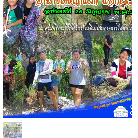
1
/
1