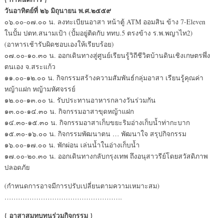
วันอาทิตย์ที่ ๒๖ มิถุนายน พ.ศ.๒๕๕๙
๐๖.๐๐-๐๗.๐๐ น. ลงทะเบียนอาสา หน้าตู้ ATM ออมสิน ข้าง 7-Eleven
ในปั้ม ปตท.สนามเป้า (ปั้มอยู่ติดกับ ททบ.5 ตรงข้าง ร.พ.พญาไท2)
(อาหารเช้ารับผิดชอบเองให้เรียบร้อย)
๐๗.๐๐-๑๐.๓๐ น. ออกเดินทางสู่ศูนย์เรียนรู้วิถีชีวิตบ้านดินเชิงเกษตรพึ่ง
ตนเอง จ.สระแก้ว
๑๑.๐๐-๑๒.๐๐ น. กิจกรรมสร้างความสัมพันธ์กลุ่มอาสา เรียนรู้คุณค่า
หญ้าแฝก หญ้ามหัศจรรย์
๑๒.๐๐-๑๓.๐๐ น. รับประทานอาหารกลางวันร่วมกัน
๑๓.๐๐-๑๔.๓๐ น. กิจกรรมอาสาขุดหญ้าแฝก
๑๔.๓๐-๑๕.๓๐ น. กิจกรรมอาสาเก็บขยะริมอ่างเก็บน้ำท่ากะบาก
๑๕.๓๐-๑๖.๐๐ น. กิจกรรมพัฒนาตน … พัฒนาใจ สรุปกิจกรรม
๑๖.๐๐-๑๗.๐๐ น. พักผ่อน เล่นน้ำในอ่างเก็บน้ำ
๑๗.๐๐-๒๐.๓๐ น. ออกเดินทางกลับกรุงเทพ ถึงอนุสาวรีย์โดยสวัสดิภาพ
ปลอดภัย
(กำหนดการอาจมีการปรับเปลี่ยนตามความเหมาะสม)
…………………………………………….
{ อาสาสมทบทุนร่วมกิจกรรม }