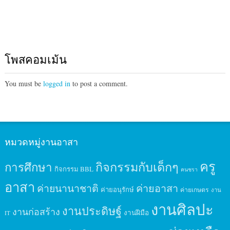
โพสคอมเม้น
You must be
logged in
to post a comment.
หมวดหมู่งานอาสา
ครู
กิจกรรมกับเด็กๆ
การศึกษา
กิจกรรม BBL
คนชรา
อาสา
ค่ายนานาชาติ
ค่ายอาสา
ค่ายอนุรักษ์
ค่ายเกษตร
งาน
งานศิลปะ
งานประดิษฐ์
งานก่อสร้าง
งานฝีมือ
IT