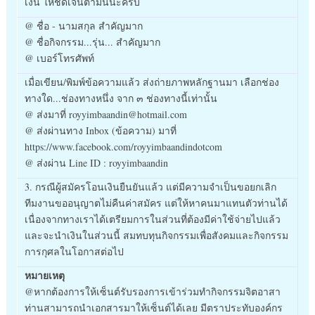
เงิน ให้ชัดเจนตามนี้นะครับ
@ ชื่อ - นามสกุล สำคัญมาก
@ ชื่อกิจกรรม...รุ่น... สำคัญมาก
@ เบอร์โทรศัพท์
เมื่อเขียน/พิมพ์ข้อความแล้ว ส่งถ่ายภาพหลักฐานมา เลือกช่อง
ทางใด...ช่องทางหนึ่ง จาก ๓ ช่องทางนี้เท่านั้น
@ ส่งมาที่ royyimbaandin@hotmail.com
@ ส่งผ่านทาง Inbox (ข้อความ) มาที่
https://www.facebook.com/royyimbaandindotcom
@ ส่งผ่าน Line ID : royyimbaandin
3. กรณีผู้สมัครโอนเงินยืนยันแล้ว แต่มีความจำเป็นขอยกเลิก
ทีมงานขออนุญาตไม่คืนค่าสมัคร แต่ให้หาคนมาแทนตัวท่านได้
เนื่องจากทางเราได้เตรียมการในส่วนที่ต้องมีค่าใช้จ่ายไปแล้ว
และจะนำเงินในส่วนนี้ สมทบทุนกิจกรรมเพื่อสังคมและกิจกรรม
การกุศลในโอกาสต่อไป
หมายเหตุ
@หากต้องการให้เซ็นต์รับรองการเข้าร่วมทำกิจกรรมจิตอาสา
ท่านสามารถนำเอกสารมาให้เซ็นต์ได้เลย มีตราประทับองค์กร