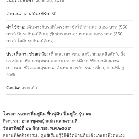
วันปิดรับสมัคร:
June 25, 2016
จำนวนอาสาสมัครที่รับ:
50
ค่าใช้จ่าย:
เดินทางกับรถที่โครงการจัดให้ ท่านละ ๕๕๐ บาท (550
บาท) มีประกันอุบัติเหตุ @ ขับรถมาเอง ท่านละ ๓๕๐ บาท (350
บาท) ไม่มีประกันอุบัติเหตุ
ประเด็นการช่วยเหลือ:
เด็กและเยาวชน, สตรี, ช่วยเหลือสัตว์, สิ่ง
แวดล้อม, พัฒนาชุมชนและชนบท, การศึกษา/พัฒนาศักยภาพ
เยาวชน, ชีวิตและสุขภาพ, สันทนาการ/การท่องเที่ยว, บ้าน/ที่อยู่
อาศัย
จังหวัด:
สระแก้ว
โครงการอาสาฟื้นฟูดิน ฟื้นฟูดิน ฟื้นฟูใจ รุ่น ๑๒
อาสาขุดหญ้าแฝก แลกความดี
กิจกรรม :
วันอาทิตย์ที่ ๒๖ มิถุนายน พ.ศ.๒๕๕๙
สถานที่จัดกิจกรรม : ศูนย์เรียนรู้วิถีชีวิตบ้านดินเชิงเกษตรพึ่งตนเอง