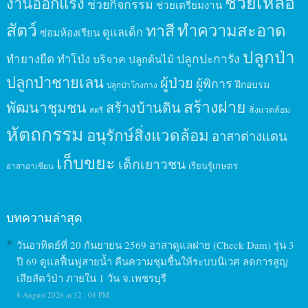
ช่วยเหลือ
งานออกแรง
ช่วยกิจกรรม
ช่วยเตรียมงาน
สัตว์
ทาสี
ทำความสะอาด
ดูแลเด็ก
ซ่อมห้องเรียน
ปลูกป่า
ปลูกปะการัง
ทำยางยืด
ทำโป่ง
บริจาค
ปลูกต้นไม้
ปลูกป่าชายเลน
ผู้ป่วย
ผู้พิการ
ฝึกอบรม
ปลูกป่าโกงกาง
สร้างฝาย
พัฒนาชุมชน
สร้างบ้านดิน
สิ่งแวดล้อม
สตรี
หัตถกรรม
อนุรักษ์สิ่งแวดล้อม
อาสาต่างแดน
เก็บขยะ
เด็กเยาวชน
เรียนรู้เกษตร
อาสาอาเซียน
บทความล่าสุด
วันอาทิตย์ที่ 20 กันยายน 2569 อาสาดูแลฝาย (Check Dam) รุ่น 3
ปี 69 ดูแลฟื้นฟูสายน้ำ คืนความชุมชื้นให้ระบบนิเวศ ลดการสูญ
เสียสัตว์ป่า ภายใน 1 วัน จ.เพชรบุรี
8 August 2026 at 12 : 04 PM