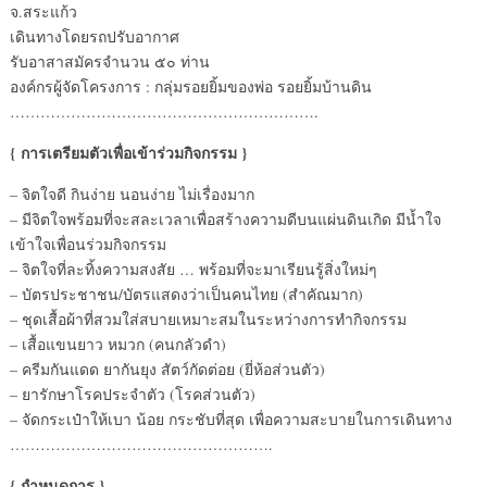
จ.สระแก้ว
เดินทางโดยรถปรับอากาศ
รับอาสาสมัครจำนวน ๕๐ ท่าน
องค์กรผู้จัดโครงการ : กลุ่มรอยยิ้มของพ่อ รอยยิ้มบ้านดิน
…………………………………………………….
{ การเตรียมตัวเพื่อเข้าร่วมกิจกรรม }
– จิตใจดี กินง่าย นอนง่าย ไม่เรื่องมาก
– มีจิตใจพร้อมที่จะสละเวลาเพื่อสร้างความดีบนแผ่นดินเกิด มีน้ำใจ
เข้าใจเพื่อนร่วมกิจกรรม
– จิตใจที่ละทิ้งความสงสัย … พร้อมที่จะมาเรียนรู้สิ่งใหม่ๆ
– บัตรประชาชน/บัตรแสดงว่าเป็นคนไทย (สำคัณมาก)
– ชุดเสื้อผ้าที่สวมใส่สบายเหมาะสมในระหว่างการทำกิจกรรม
– เสื้อแขนยาว หมวก (คนกลัวดำ)
– ครีมกันแดด ยากันยุง สัตว์กัดต่อย (ยี่ห้อส่วนตัว)
– ยารักษาโรคประจำตัว (โรคส่วนตัว)
– จัดกระเป๋าให้เบา น้อย กระชับที่สุด เพื่อความสะบายในการเดินทาง
…………………………………………….
{ กำหนดการ }