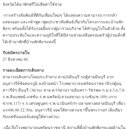
จังหวัดได้มาพักฟรีไม่เสียค่าใช้จ่าย
-การสร้างสัมพันธ์ที่ดีกับเพื่อนใหม่ๆ ได้แสดงความสามารถ การกล้า
แสดงออก และกล้าพูด (พูดประชาสัมพันธ์เกี่ยวกับโครงการและบ้านพัก
พิงฯ) พร้อมทั้งได้รับรอยยิ้มจากผู้มาร่วมบริจาค ได้ทำบุญไปในตัวด้วย ทั้ง
ความประทับใจและความภูมิใจที่ได้มีส่วนช่วยเหลือครอบครัวผู้ป่วยเด็กที่
ได้เข้ามาพักที่บ้านพักพิงฯแห่งนี้
รับสมัครภายใน
27 สิงหาคม 60
รายละเอียดการเดินทาง
สามารถเดินทางโดยประจำทาง สาย26มีนบุรี รถตู้สายมีนบุรี จาก
อนุสาวรีย์ชัยสมรภูมิ ลงป้ายหน้า โรงพยาบาลนพรัตนราชธานีรถตู้อนุ
สาวรีย์ฯ-มีนบุรี (3ด่วน) สาย ต.93ผ่านรามอินทรา-วัชรพล-ก.ม.4,5,6,7,8-
ร.พ.สินแพทย์-แฟชั่น-ร.พ.นพรัตน์(สวนสยาม)-บางชัน(ซ.109)-เกาะ
ข่า(ซ.117)-ร.ร.เศรษฐบุตร-ร.พ.นวมินทร์(9)-ปลายทางตลาดมีนบุรี เที่ยว
แรก06.00-22.30น. อนุสาวรีย์ จอดใต้ทางด่วนขาขึ้นพระราม9 (ฝั่งเดียว
กับแฟชั่นมอลล์แต่อยู่ใต้ทางด่วน)
-เมื่อ ถึงโรงพยาบาลนพรัตนราชธานี สถานที่ตั้งบ้านพักพิงฯจะอยู่ด้านใน