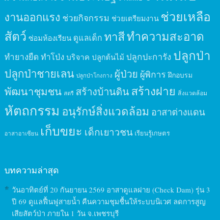
ช่วยเหลือ
งานออกแรง
ช่วยกิจกรรม
ช่วยเตรียมงาน
สัตว์
ทาสี
ทำความสะอาด
ดูแลเด็ก
ซ่อมห้องเรียน
ปลูกป่า
ปลูกปะการัง
ทำยางยืด
ทำโป่ง
บริจาค
ปลูกต้นไม้
ปลูกป่าชายเลน
ผู้ป่วย
ผู้พิการ
ฝึกอบรม
ปลูกป่าโกงกาง
สร้างฝาย
พัฒนาชุมชน
สร้างบ้านดิน
สิ่งแวดล้อม
สตรี
หัตถกรรม
อนุรักษ์สิ่งแวดล้อม
อาสาต่างแดน
เก็บขยะ
เด็กเยาวชน
เรียนรู้เกษตร
อาสาอาเซียน
บทความล่าสุด
วันอาทิตย์ที่ 20 กันยายน 2569 อาสาดูแลฝาย (Check Dam) รุ่น 3
ปี 69 ดูแลฟื้นฟูสายน้ำ คืนความชุมชื้นให้ระบบนิเวศ ลดการสูญ
เสียสัตว์ป่า ภายใน 1 วัน จ.เพชรบุรี