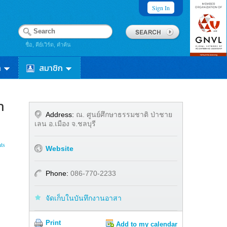
Sign In
ชื่อ, คีย์เวิร์ด, คำค้น
า
สมาชิก
า
Address:
ณ. ศูนย์ศึกษาธรรมชาติ ป่าชาย
เลน อ.เมือง จ.ชลบุรี
ts
Website
Phone:
086-770-2233
จัดเก็บในบันทึกงานอาสา
Print
Add to my calendar