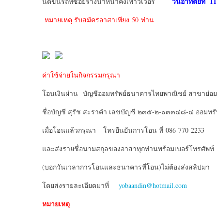
วันอาทิตย์ที่
11
นัดขึ้นรถที่ซอยรางน้ำหน้าคิงเพาวเวอร์
หมายเหตุ รับสมัครอาสาเพียง 50 ท่าน
ค่าใช้จ่ายในกิจกรรมกรุณา
โอนเงินผ่าน บัญชีออมทรัพย์ธนาคารไทยพาณิชย์ สาขาย่อย
ชื่อบัญชี สุรัช สะราคำ เลขบัญชี ๒๓๕-๒-๐๓๓๔๘-๔ ออมทรั
เมื่อโอนแล้วกรุณา โทรยืนยันการโอน ที่ 086-770-2233
และส่งรายชื่อนามสกุลของอาสาทุกท่านพร้อมเบอร์โทรศัพท์
(บอกวันเวลาการโอนและธนาคารที่โอน)ไม่ต้องส่งสลิปมา
โดยส่งรายละเอียดมาที่
yobaandin@hotmail.com
หมายเหตุ