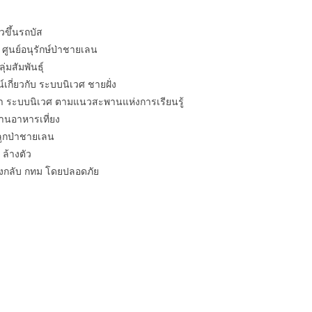
นรถบัส
นุรักษ์ป่าชายเลน
มพันธุ์
ับ ระบบนิเวศ ชายฝั่ง
เวศ ตามแนวสะพานแห่งการเรียนรู้
หารเที่ยง
่าชายเลน
างตัว
กทม โดยปลอดภัย