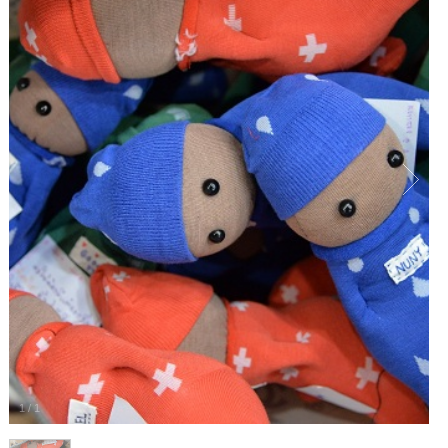
1
/
1