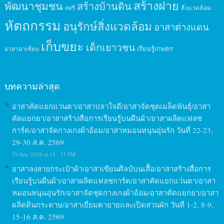
สร้างฝาย
พัฒนาชุมชน
สร้างบ้านดิน
สิ่งแวดล้อม
สตรี
หัตถกรรม
อนุรักษ์สิ่งแวดล้อม
อาสาต่างแดน
เก็บขยะ
เด็กเยาวชน
เรียนรู้เกษตร
อาสาอาเซียน
บทความล่าสุด
อาสาคัดแยกแว่นตา/อาสาปลาใจดี/อาสาจัดชุดเมล็ดพันธุ์/อาสา
คัดแยกยา/อาสาสร้างสื่อการเรียนรู้บนผืนผ้า/อาสาผลิตแฟลช
การ์ด/อาสาจัดกางเกงผ้าอ้อม/อาสาหมอนหนุนอุ่นรัก วันที่ 22-23,
29-30 ส.ค. 2569
29 July 2026 at 14 : 37 PM
อาสาลงลายกระเป๋าผ้า/อาสาเขียนศิลป์บนเสื้อ/อาสาสร้างสื่อการ
เรียนรู้บนผืนผ้า/อาสาผลิตแฟลชการ์ด/อาสาคัดแยกแว่นตา/อาสา
หมอนหนุนอุ่นรัก/อาสาจัดชุดกางเกงผ้าอ้อม/อาสาคัดแยกยา/อาสา
ผลิตดินกระดาษ/อาสาเยี่ยมตายายและเปิดสวนผัก วันที่ 1-2, 8-9,
15-16 ส.ค. 2569