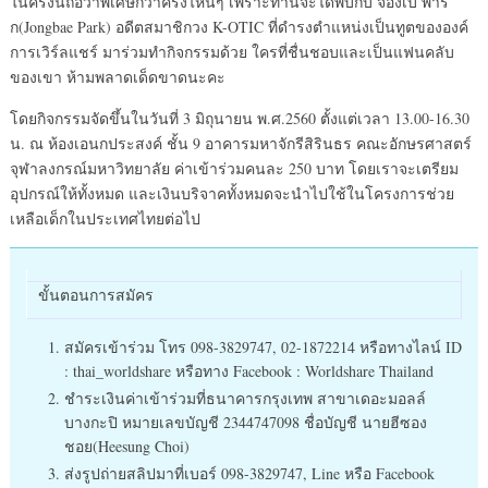
ในครั้งนี้ถือว่าพิเศษกว่าครั้งไหนๆ เพราะท่านจะได้พบกับ จองเบ พาร์
ก(Jongbae Park) อดีตสมาชิกวง K-OTIC ที่ดำรงตำแหน่งเป็นทูตขององค์
การเวิร์ลแชร์ มาร่วมทำกิจกรรมด้วย ใครที่ชื่นชอบและเป็นแฟนคลับ
ของเขา ห้ามพลาดเด็ดขาดนะคะ
โดยกิจกรรมจัดขึ้นในวันที่ 3 มิถุนายน พ.ศ.2560 ตั้งแต่เวลา 13.00-16.30
น. ณ ห้องเอนกประสงค์ ชั้น 9 อาคารมหาจักรีสิรินธร คณะอักษรศาสตร์
จุฬาลงกรณ์มหาวิทยาลัย ค่าเข้าร่วมคนละ 250 บาท โดยเราจะเตรียม
อุปกรณ์ให้ทั้งหมด และเงินบริจาคทั้งหมดจะนำไปใช้ในโครงการช่วย
เหลือเด็กในประเทศไทยต่อไป
ขั้นตอนการสมัคร
สมัครเข้าร่วม โทร 098-3829747, 02-1872214 หรือทางไลน์ ID
: thai_worldshare หรือทาง Facebook : Worldshare Thailand
ชำระเงินค่าเข้าร่วมที่ธนาคารกรุงเทพ สาขาเดอะมอลล์
บางกะปิ หมายเลขบัญชี 2344747098 ชื่อบัญชี นายฮีซอง
ชอย(Heesung Choi)
ส่งรูปถ่ายสลิปมาที่เบอร์ 098-3829747, Line หรือ Facebook