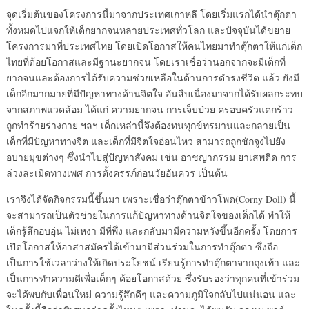
จุดเริ่มต้นของโครงการนี้มาจากประเทศเกาหลี โดยเริ่มแรกได้นำตุ๊กตา
ทั้งหมดไปแจกให้เด็กยากจนหลายประเทศทั่วโลก และปัจจุบันได้ขยาย
โครงการมาที่ประเทศไทย โดยเปิดโอกาสให้คนไทยมาทำตุ๊กตาให้แก่เด็ก
ไทยที่ด้อยโอกาสและมีฐานะยากจน โดยเราเชื่อว่านอกจากจะมีเด็กที่
ยากจนและต้องการได้รับความช่วยเหลือในด้านการดำรงชีวิต แล้ว ยังมี
เด็กอีกมากมายที่มีปัญหาทางด้านจิตใจ อันสืบเนื่องมาจากได้รับผลกระทบ
จากสภาพแวดล้อม ได้แก่ ความยากจน การเจ็บป่วย ครอบครัวแตกร้าว
ถูกทำร้ายร่างกาย ฯลฯ เด็กเหล่านี้จึงต้องทนทุกข์ทรมานและกลายเป็น
เด็กที่มีปัญหาทางจิต และเด็กที่มีจิตใจอ่อนไหว สามารถถูกชักจูงไปยัง
อบายมุขต่างๆ ซึ่งนำไปสู่ปัญหาสังคม เช่น อาชญากรรม ยาเสพติด การ
ล่วงละเมิดทางเพศ การตั้งครรภ์ก่อนวัยอันควร เป็นต้น
เราจึงได้จัดกิจกรรมนี้ขึ้นมา เพราะเชื่อว่าตุ๊กตาข้าวโพด(Corny Doll) นี้
จะสามารถเป็นตัวช่วยในการแก้ปัญหาทางด้านจิตใจของเด็กได้ ทำให้
เด็กรู้สึกอบอุ่น ไม่เหงา มีที่พึ่ง และกลับมามีความหวังขึ้นอีกครั้ง โดยการ
เปิดโอกาสให้อาสาสมัครได้เข้ามามีส่วนร่วมในการทำตุ๊กตา ซึ่งถือ
เป็นการใช้เวลาว่างให้เกิดประโยชน์ เรียนรู้การทำตุ๊กตาจากถุงเท้า และ
เป็นการทำความดีเพื่อเด็กๆ ด้อยโอกาสด้วย ซึ่งรับรองว่าทุกคนที่เข้าร่วม
จะได้พบกับเพื่อนใหม่ ความรู้สึกดีๆ และความภูมิใจกลับไปแน่นอน และ