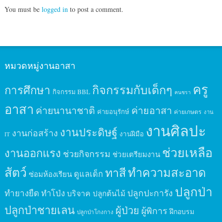
You must be
logged in
to post a comment.
หมวดหมู่งานอาสา
ครู
กิจกรรมกับเด็กๆ
การศึกษา
กิจกรรม BBL
คนชรา
อาสา
ค่ายนานาชาติ
ค่ายอาสา
ค่ายอนุรักษ์
ค่ายเกษตร
งาน
งานศิลปะ
งานประดิษฐ์
งานก่อสร้าง
งานฝีมือ
IT
ช่วยเหลือ
งานออกแรง
ช่วยกิจกรรม
ช่วยเตรียมงาน
สัตว์
ทาสี
ทำความสะอาด
ดูแลเด็ก
ซ่อมห้องเรียน
ปลูกป่า
ปลูกปะการัง
ทำยางยืด
ทำโป่ง
บริจาค
ปลูกต้นไม้
ปลูกป่าชายเลน
ผู้ป่วย
ผู้พิการ
ฝึกอบรม
ปลูกป่าโกงกาง