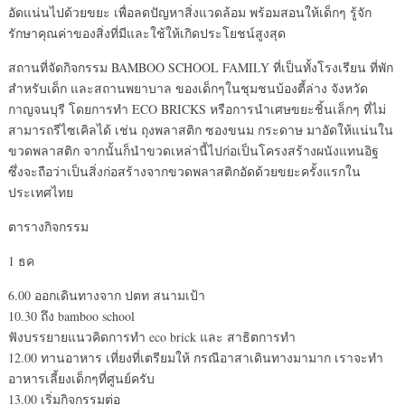
อัดแน่นไปด้วยขยะ เพื่อลดปัญหาสิ่งแวดล้อม พร้อมสอนให้เด็กๆ รู้จัก
รักษาคุณค่าของสิ่งที่มีและใช้ให้เกิดประโยชน์สูงสุด
สถานที่จัดกิจกรรม BAMBOO SCHOOL FAMILY ที่เป็นทั้งโรงเรียน ที่พัก
สำหรับเด็ก และสถานพยาบาล ของเด็กๆในชุมชนบ้องตี้ล่าง จังหวัด
กาญจนบุรี โดยการทำ ECO BRICKS หรือการนำเศษขยะชิ้นเล็กๆ ที่ไม่
สามารถรีไซเคิลได้ เช่น ถุงพลาสติก ซองขนม กระดาษ มาอัดให้แน่นใน
ขวดพลาสติก จากนั้นก็นำขวดเหล่านี้ไปก่อเป็นโครงสร้างผนังแทนอิฐ
ซึ่งจะถือว่าเป็นสิ่งก่อสร้างจากขวดพลาสติกอัดด้วยขยะครั้งแรกใน
ประเทศไทย
ตารางกิจกรรม
1 ธค
6.00 ออกเดินทางจาก ปตท สนามเป้า
10.30 ถึง bamboo school
ฟังบรรยายแนวคิดการทำ eco brick และ สาธิตการทำ
12.00 ทานอาหาร เที่ยงที่เตรียมให้ กรณีอาสาเดินทางมามาก เราจะทำ
อาหารเลี้ยงเด็กๆที่ศูนย์ครับ
13.00 เริ่มกิจกรรมต่อ