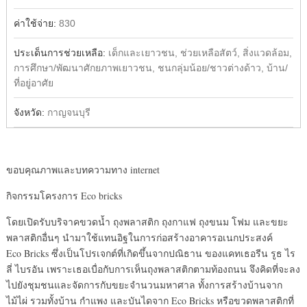
ค่าใช้จ่าย:
830
ประเด็นการช่วยเหลือ:
เด็กและเยาวชน, ช่วยเหลือสัตว์, สิ่งแวดล้อม,
การศึกษา/พัฒนาศักยภาพเยาวชน, ชนกลุ่มน้อย/ชาวต่างด้าว, บ้าน/
ที่อยู่อาศัย
จังหวัด:
กาญจนบุรี
ขอบคุณภาพและบทความทาง internet
กิจกรรมโครงการ Eco bricks
โดยเปิดรับบริจาคขวดน้ำ ถุงพลาสติก ถุงกาแฟ ถุงขนม โฟม และขยะ
พลาสติกอื่นๆ นำมาใช้แทนอิฐในการก่อสร้างอาคารอเนกประสงค์
Eco Bricks ซึ่งเป็นโปรเจกต์ที่เกิดขึ้นจากปณิธาน ของแคทเธอรีน รูธ ไร
ลี่ ไบรอัน เพราะเธอเบื่อกับการเห็นถุงพลาสติกตามท้องถนน จึงคิดที่จะลง
ไปยังชุมชนและจัดการกับขยะจำนวนมหาศาล ทั้งการสร้างบ้านจาก
ไม้ไผ่ รวมทั้งบ้าน กำแพง และบันไดจาก Eco Bricks หรือขวดพลาสติกที่