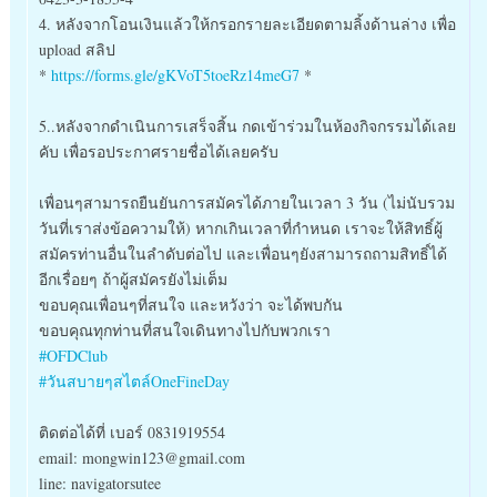
4. หลังจากโอนเงินแล้วให้กรอกรายละเอียดตามลิ้งด้านล่าง เพื่อ
upload สลิป
*
https://forms.gle/gKVoT5toeRz14meG7
*
5..หลังจากดำเนินการเสร็จสิ้น กดเข้าร่วมในห้องกิจกรรมได้เลย
คับ เพื่อรอประกาศรายชื่อได้เลยครับ
เพื่อนๆสามารถยืนยันการสมัครได้ภายในเวลา 3 วัน (ไม่นับรวม
วันที่เราส่งข้อความให้) หากเกินเวลาที่กำหนด เราจะให้สิทธิ์ผู้
สมัครท่านอื่นในลำดับต่อไป และเพื่อนๆยังสามารถถามสิทธิ์ได้
อีกเรื่อยๆ ถ้าผู้สมัครยังไม่เต็ม
ขอบคุณเพื่อนๆที่สนใจ และหวังว่า จะได้พบกัน
ขอบคุณทุกท่านที่สนใจเดินทางไปกับพวกเรา
#OFDClub
#วันสบายๆสไตล์OneFineDay
ติดต่อได้ที่ เบอร์ 0831919554
email: mongwin123@gmail.com
line: navigatorsutee