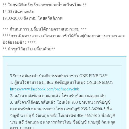
** ในกรณีที่เสร็จเร็วอาจพาแวะน้ำตกไทรโยค **
15.00 เดินทางกลับ
19.00-20.00 ถึง กทม โดยสวัสดิภาพ
*** กำหนดการเปลี่ยนได้ตามความเหมาะสม ***
****การเดินทางอาจจะเกิดความล่าช้าได้ขึ้นอยู่กับสภาพการจราจรและ
ปัจจัยรอบข้าง ****
** นำชุดไว้ลุยไปเปลี่ยนด้วย**
วิธีการสมัครเข้าร่วมกิจกรรมกับเราชาว ONE FINE DAY
1. ผู้สนใจสามารถ In Box ส่งข้อมูลมาในเพจ ONEFINEDAY:
https://www.facebook.com/onefinedayclub
2. หลังจากส่งข้อความมาแล้ว ให้รอรับข้อความตอบกลับ
3. หลังจากได้ตอบกลับแล้ว โอนเงิน 830 บาท/คน มาที่บัญชี
สะสมทรัพย์ ธนาคารทหารไทย เลขบัญชี 235-2-36290-5 ชื่อ
บัญชี นาย สุธี วัฒนกุล หรือ ไทยพานิช 406-466738-5 ชื่อบัญชี
นาย สุธี วัฒนกุล ธนาคารกสิกรไทย ชื่อบัญชี นายสุธี วัฒนกุล
0423-3-1855-4