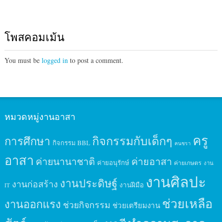
โพสคอมเม้น
You must be
logged in
to post a comment.
หมวดหมู่งานอาสา
ครู
กิจกรรมกับเด็กๆ
การศึกษา
กิจกรรม BBL
คนชรา
อาสา
ค่ายนานาชาติ
ค่ายอาสา
ค่ายอนุรักษ์
ค่ายเกษตร
งาน
งานศิลปะ
งานประดิษฐ์
งานก่อสร้าง
งานฝีมือ
IT
ช่วยเหลือ
งานออกแรง
ช่วยกิจกรรม
ช่วยเตรียมงาน