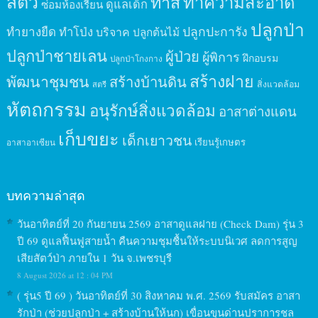
สัตว์
ทาสี
ทำความสะอาด
ดูแลเด็ก
ซ่อมห้องเรียน
ปลูกป่า
ปลูกปะการัง
ทำยางยืด
ทำโป่ง
บริจาค
ปลูกต้นไม้
ปลูกป่าชายเลน
ผู้ป่วย
ผู้พิการ
ฝึกอบรม
ปลูกป่าโกงกาง
สร้างฝาย
พัฒนาชุมชน
สร้างบ้านดิน
สิ่งแวดล้อม
สตรี
หัตถกรรม
อนุรักษ์สิ่งแวดล้อม
อาสาต่างแดน
เก็บขยะ
เด็กเยาวชน
เรียนรู้เกษตร
อาสาอาเซียน
บทความล่าสุด
วันอาทิตย์ที่ 20 กันยายน 2569 อาสาดูแลฝาย (Check Dam) รุ่น 3
ปี 69 ดูแลฟื้นฟูสายน้ำ คืนความชุมชื้นให้ระบบนิเวศ ลดการสูญ
เสียสัตว์ป่า ภายใน 1 วัน จ.เพชรบุรี
8 August 2026 at 12 : 04 PM
( รุ่น5 ปี 69 ) วันอาทิตย์ที่ 30 สิงหาคม พ.ศ. 2569 รับสมัคร อาสา
รักป่า (ช่วยปลูกป่า + สร้างบ้านให้นก) เขื่อนขุนด่านปราการชล