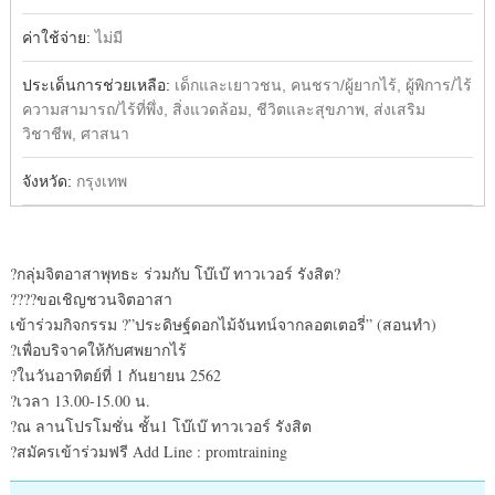
ค่าใช้จ่าย:
ไม่มี
ประเด็นการช่วยเหลือ:
เด็กและเยาวชน, คนชรา/ผู้ยากไร้, ผู้พิการ/ไร้
ความสามารถ/ไร้ที่พึ่ง, สิ่งแวดล้อม, ชีวิตและสุขภาพ, ส่งเสริม
วิชาชีพ, ศาสนา
จังหวัด:
กรุงเทพ
?กลุ่มจิตอาสาพุทธะ ร่วมกับ โบ๊เบ๊ ทาวเวอร์ รังสิต?
?‍?‍?‍?ขอเชิญชวนจิตอาสา
เข้าร่วมกิจกรรม ?”ประดิษฐ์ดอกไม้จันทน์จากลอตเตอรี่” (สอนทำ)
?เพื่อบริจาคให้กับศพยากไร้
?ในวันอาทิตย์ที่ 1 กันยายน 2562
?เวลา 13.00-15.00 น.
?ณ ลานโปรโมชั่น ชั้น1 โบ๊เบ๊ ทาวเวอร์ รังสิต
?สมัครเข้าร่วมฟรี Add Line : promtraining