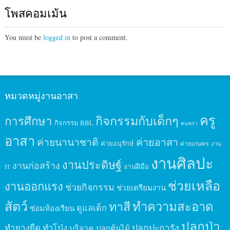
โพสคอมเม้น
You must be
logged in
to post a comment.
หมวดหมู่งานอาสา
ครู
กิจกรรมกับเด็กๆ
การศึกษา
กิจกรรม BBL
คนชรา
อาสา
ค่ายนานาชาติ
ค่ายอาสา
ค่ายอนุรักษ์
ค่ายเกษตร
งาน
งานศิลปะ
งานประดิษฐ์
งานก่อสร้าง
งานฝีมือ
IT
ช่วยเหลือ
งานออกแรง
ช่วยกิจกรรม
ช่วยเตรียมงาน
สัตว์
ทาสี
ทำความสะอาด
ดูแลเด็ก
ซ่อมห้องเรียน
ปลูกป่า
ปลูกปะการัง
ทำยางยืด
ทำโป่ง
บริจาค
ปลูกต้นไม้