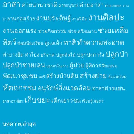
อาสา
ค่ายนานาชาติ
ค่ายอาสา
ค่ายอนุรักษ์
ค่ายเกษตร
งาน
งานศิลปะ
งานประดิษฐ์
งานก่อสร้าง
งานฝีมือ
IT
ช่วยเหลือ
งานออกแรง
ช่วยกิจกรรม
ช่วยเตรียมงาน
สัตว์
ทาสี
ทำความสะอาด
ดูแลเด็ก
ซ่อมห้องเรียน
ปลูกป่า
ปลูกปะการัง
ทำยางยืด
ทำโป่ง
บริจาค
ปลูกต้นไม้
ปลูกป่าชายเลน
ผู้ป่วย
ผู้พิการ
ฝึกอบรม
ปลูกป่าโกงกาง
สร้างฝาย
พัฒนาชุมชน
สร้างบ้านดิน
สิ่งแวดล้อม
สตรี
หัตถกรรม
อนุรักษ์สิ่งแวดล้อม
อาสาต่างแดน
เก็บขยะ
เด็กเยาวชน
เรียนรู้เกษตร
อาสาอาเซียน
บทความล่าสุด