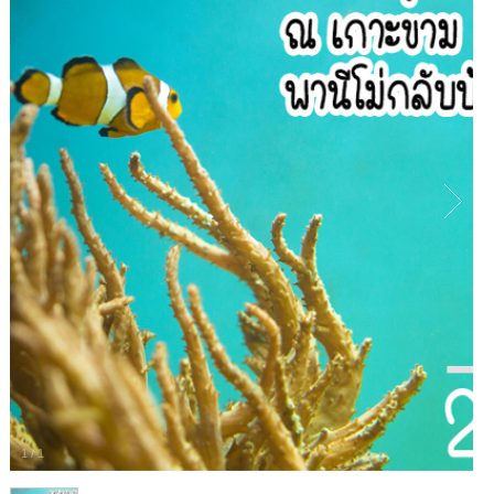
1
/
1