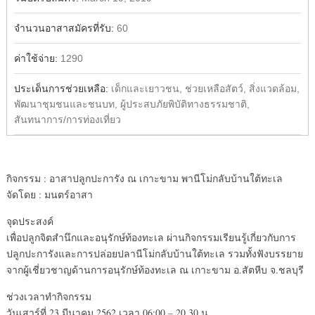
จำนวนอาสาสมัครที่รับ:
60
ค่าใช้จ่าย:
1290
ประเด็นการช่วยเหลือ:
เด็กและเยาวชน, ช่วยเหลือสัตว์, สิ่งแวดล้อม,
พัฒนาชุมชนและชนบท, ผู้ประสบภัยพิบัติทางธรรมชาติ,
สันทนาการ/การท่องเที่ยว
กิจกรรม : อาสาปลูกปะการัง ณ เกาะขาม พานีโม่กลับบ้านใต้ทะเล
จัดโดย : มนตร์อาสา
จุดประสงค์
เพื่อปลูกจิตสำนึกและอนุรักษ์ท้องทะเล ผ่านกิจกรรมเรียนรู้เกี่ยวกับการ
ปลูกปะการังและการปล่อยปลานีโม่กลับบ้านใต้ทะเล รวมทั้งฟังบรรยาย
จากผู้เชี่ยวชาญด้านการอนุรักษ์ท้องทะเล ณ เกาะขาม อ.สัตหีบ จ.ชลบุรี
ช่วงเวลาทำกิจกรรม
วันเสาร์ที่ 23 มีนาคม 2562 เวลา 06:00 – 20.30 น.