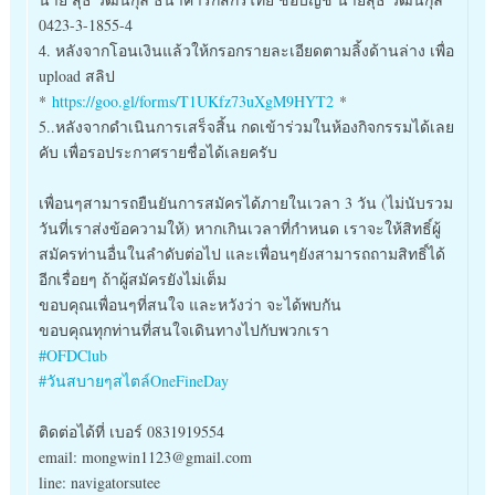
0423-3-1855-4
4. หลังจากโอนเงินแล้วให้กรอกรายละเอียดตามลิ้งด้านล่าง เพื่อ
upload สลิป
*
https://goo.gl/forms/T1UKfz73uXgM9HYT2
*
5..หลังจากดำเนินการเสร็จสิ้น กดเข้าร่วมในห้องกิจกรรมได้เลย
คับ เพื่อรอประกาศรายชื่อได้เลยครับ
เพื่อนๆสามารถยืนยันการสมัครได้ภายในเวลา 3 วัน (ไม่นับรวม
วันที่เราส่งข้อความให้) หากเกินเวลาที่กำหนด เราจะให้สิทธิ์ผู้
สมัครท่านอื่นในลำดับต่อไป และเพื่อนๆยังสามารถถามสิทธิ์ได้
อีกเรื่อยๆ ถ้าผู้สมัครยังไม่เต็ม
ขอบคุณเพื่อนๆที่สนใจ และหวังว่า จะได้พบกัน
ขอบคุณทุกท่านที่สนใจเดินทางไปกับพวกเรา
#OFDClub
#วันสบายๆสไตล์OneFineDay
ติดต่อได้ที่ เบอร์ 0831919554
email: mongwin1123@gmail.com
line: navigatorsutee