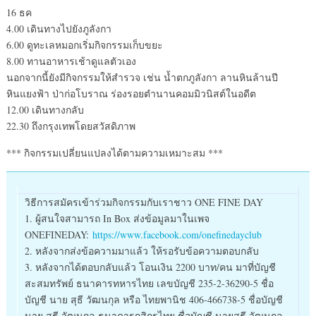
16 ธค
4.00 เดินทางไปยังภูลังกา
6.00 ดูทะเลหมอกเริ่มกิจกรรมเก็บขยะ
8.00 ทานอาหารเช้าดูแลตัวเอง
นอกจากนี้ยังมีกิจกรรมให้สำรวจ เช่น น้ำตกภูลังกา ลานหินล้านปี
หินแยงฟ้า ป่าก่อโบราณ ร่องรอยตำนานคอมมิวนิสต์ในอดีต
12.00 เดินทางกลับ
22.30 ถึงกรุงเทพโดยสวัสดิภาพ
*** กิจกรรมเปลี่ยนแปลงได้ตามความเหมาะสม ***
วิธีการสมัครเข้าร่วมกิจกรรมกับเราชาว ONE FINE DAY
1. ผู้สนใจสามารถ In Box ส่งข้อมูลมาในเพจ
ONEFINEDAY:
https://www.facebook.com/onefinedayclub
2. หลังจากส่งข้อความมาแล้ว ให้รอรับข้อความตอบกลับ
3. หลังจากได้ตอบกลับแล้ว โอนเงิน 2200 บาท/คน มาที่บัญชี
สะสมทรัพย์ ธนาคารทหารไทย เลขบัญชี 235-2-36290-5 ชื่อ
บัญชี นาย สุธี วัฒนกุล หรือ ไทยพานิช 406-466738-5 ชื่อบัญชี
นาย สุธี วัฒนกุล ธนาคารกสิกรไทย ชื่อบัญชี นายสุธี วัฒนกุล