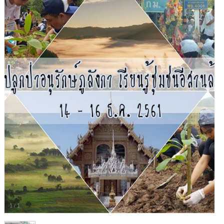
1
/
1