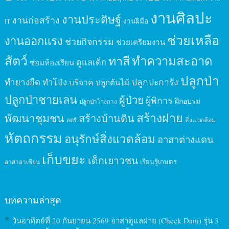
งานศิลปะ
งานประดิษฐ์
งานก่อสร้าง
งานฝีมือ
IT
ช่วยเหลือ
งานออกแรง
ช่วยกิจกรรม
ช่วยเตรียมงาน
สัตว์
ทาสี
ทำความสะอาด
ดูแลเด็ก
ซ่อมห้องเรียน
ปลูกป่า
ปลูกปะการัง
ทำยางยืด
ทำโป่ง
บริจาค
ปลูกต้นไม้
ปลูกป่าชายเลน
ผู้ป่วย
ผู้พิการ
ฝึกอบรม
ปลูกป่าโกงกาง
สร้างฝาย
พัฒนาชุมชน
สร้างบ้านดิน
สิ่งแวดล้อม
สตรี
หัตถกรรม
อนุรักษ์สิ่งแวดล้อม
อาสาต่างแดน
เก็บขยะ
เด็กเยาวชน
เรียนรู้เกษตร
อาสาอาเซียน
บทความล่าสุด
วันอาทิตย์ที่ 20 กันยายน 2569 อาสาดูแลฝาย (Check Dam) รุ่น 3