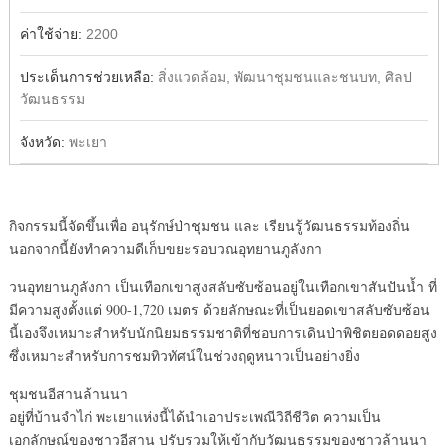
ค่าใช้จ่าย:
2200
ประเด็นการช่วยเหลือ:
สิ่งแวดล้อม, พัฒนาชุมชนและชนบท, ศิลป
วัฒนธรรม
จังหวัด:
พะเยา
กิจกรรมนี้จัดขึ้นเพื่อ อนุรักษ์ป่าชุมชน และ เรียนรู้วัฒนธรรมท้องถิ่น
นอกจากนี้ยังทำความดีเก็บขยะรอบวณอุทยานภูลังกา
วนอุทยานภูลังกา เป็นเทือกเขาสูงสลับซับซ้อนอยู่ในเทือกเขาสันปันน้ำ ที่
มีความสูงตั้งแต่ 900-1,720 เมตร ด้วยลักษณะที่เป็นยอดเขาสลับซับซ้อน
นี้เองจึงเหมาะสำหรับนักนิยมธรรมชาติที่ชอบการเดินป่าพิชิตยอดดอยสูง
ซึ่งเหมาะสำหรับการชมทิวทัศน์ในช่วงฤดูหนาวเป็นอย่างยิ่ง
ชุมชนอีสานล้านนา
อยู่ที่บ้านจำไก่ พะเยาแห่งนี้ได้นำเอาประเพณีวิถีชีวิต ความเป็น
เอกลักษณ์ของชาวอีสาน ปรับรวมให้เข้ากับวัฒนธรรมของชาวล้านนา