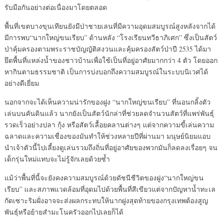
รับมือกันอย่างต่อเนื่องมาโดยตลอด
พื้นที่เขตบางขุนเทียนยังมีป่าชายเลนที่มีความอุดมสมบูรณ์สูงหลังจากได้
มีการพบ“นากใหญ่ขนเรียบ” ด้านหลัง “โรงเรียนทวีธาภิเศก” ซึ่งเป็นสัตว์
ป่าคุ้มครองตามพระราชบัญญัติสงวนและคุ้มครองสัตว์ป่าปี 2535 ได้มา
ยึดพื้นที่แหล่งน้ำของชาวบ้านเพื่อใช้เป็นที่อยู่อาศัยมากกว่า 4 ตัว โดยออก
หากินตามธรรมชาติ เป็นการบ่งบอกถึงความสมบูรณ์ในระบบนิเวศได้
อย่างดีเยี่ยม
นอกจากจะได้เห็นความน่ารักของฝูง “นากใหญ่ขนเรียบ” ที่นอนกลิ้งตัว
เล่นบนคันดินแล้ว นากยังเป็นสัตว์นักล่าที่ช่วยลดจำนวนสัตว์ที่แพร่พันธุ์
รวดเร็วอย่างปลา กุ้ง หรือสัตว์เลื้อยคลานต่างๆ แต่จากความขี้เล่นความ
ฉลาดและความเชื่องของมันทำให้ช่วงหลายปีที่ผ่านมา มนุษย์นิยมแอบ
นำเจ้าตัวนี้ไปเลี้ยงดูเล่นรวมถึงถิ่นที่อยู่อาศัยของพวกมันก็ลดลงเรื่อยๆ จน
เด็กรุ่นใหม่แทบจะไม่รู้จักเลยด้วยซ้ำ
แม้ว่าพื้นที่นี้จะยังคงความสมบูรณ์ด้วยดัชนีชีวิตของฝูง“นากใหญ่ขน
เรียบ” และสภาพแวดล้อมที่อุดมไปด้วยพื้นที่สีเขียวแต่จากปัญหาน้ำทะเล
กัดเซาะริมฝั่งอาจจะส่งผลกระทบให้นากฝูงสุดท้ายของกรุงเทพต้องสูญ
พันธุ์หรือย้ายสำมะโนครัวออกไปเลยก็ได้