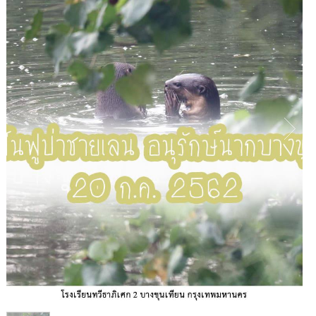
1
/
1