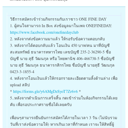
วิธีการสมัครเข้าร่วมกิจกรรมกับเราชาว ONE FINE DAY
1. ผู้สนใจสามารถ In Box ส่งข้อมูลมาในเพจ ONEFINEDAY:
https://www.facebook.com/onefinedayclub
2. หลังจากส่งข้อความมาแล้ว ให้รอรับข้อความตอบกลับ
3. หลังจากได้ตอบกลับแล้ว โอนเงิน 450 บาท/คน มาที่บัญชี
สะสมทรัพย์ ธนาคารทหารไทย เลขบัญชี 235-2-36290-5 ชื่อ
บัญชี นาย สุธี วัฒนกุล หรือ ไทยพานิช 406-466738-5 ชื่อบัญชี
นาย สุธี วัฒนกุล ธนาคารกสิกรไทย ชื่อบัญชี นายสุธี วัฒนกุล
0423-3-1855-4
4. หลังจากโอนเงินแล้วให้กรอกรายละเอียดตามลิ้งด้านล่าง เพื่อ
upload สลิป
*
https://forms.gle/y6AMgDzSyoT7Zr6v6
*
5..หลังจากดำเนินการเสร็จสิ้น กดเข้าร่วมในห้องกิจกรรมได้เลย
คับ เพื่อรอประกาศรายชื่อได้เลยครับ
เพื่อนๆสามารถยืนยันการสมัครได้ภายในเวลา 3 วัน (ไม่นับรวม
วันที่เราส่งข้อความให้) หากเกินเวลาที่กำหนด เราจะให้สิทธิ์ผู้