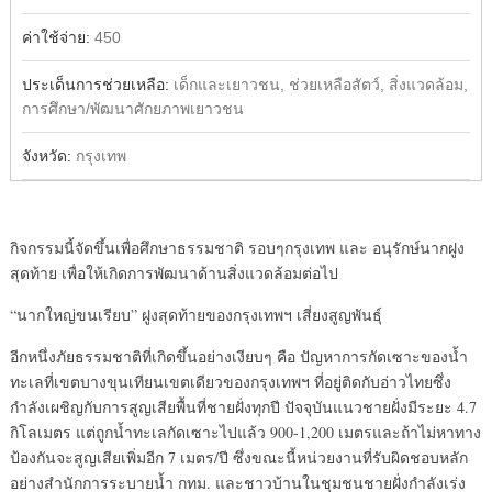
ค่าใช้จ่าย:
450
ประเด็นการช่วยเหลือ:
เด็กและเยาวชน, ช่วยเหลือสัตว์, สิ่งแวดล้อม,
การศึกษา/พัฒนาศักยภาพเยาวชน
จังหวัด:
กรุงเทพ
กิจกรรมนี้จัดขึ้นเพื่อศึกษาธรรมชาติ รอบๆกรุงเทพ และ อนุรักษ์นากฝูง
สุดท้าย เพื่อให้เกิดการพัฒนาด้านสิ่งแวดล้อมต่อไป
“นากใหญ่ขนเรียบ” ฝูงสุดท้ายของกรุงเทพฯ เสี่ยงสูญพันธุ์
อีกหนึ่งภัยธรรมชาติที่เกิดขึ้นอย่างเงียบๆ คือ ปัญหาการกัดเซาะของน้ำ
ทะเลที่เขตบางขุนเทียนเขตเดียวของกรุงเทพฯ ที่อยู่ติดกับอ่าวไทยซึ่ง
กำลังเผชิญกับการสูญเสียพื้นที่ชายฝั่งทุกปี ปัจจุบันแนวชายฝั่งมีระยะ 4.7
กิโลเมตร แต่ถูกน้ำทะเลกัดเซาะไปแล้ว 900-1,200 เมตรและถ้าไม่หาทาง
ป้องกันจะสูญเสียเพิ่มอีก 7 เมตร/ปี ซึ่งขณะนี้หน่วยงานที่รับผิดชอบหลัก
อย่างสำนักการระบายน้ำ กทม. และชาวบ้านในชุมชนชายฝั่งกำลังเร่ง