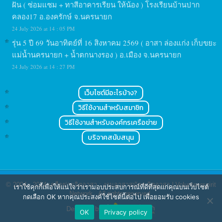
ฝัน ( ซ่อมแซม + ทาสีอาคารเรียน ให้น้อง ) โรงเรียนบ้านปาก
คลอง17 อ.องครักษ์ จ.นครนายก
24 July 2026 at 14 : 05 PM
รุ่น 5 ปี 69 วันอาทิตย์ที่ 16 สิงหาคม 2569 ( อาสา ล่องแก่ง เก็บขยะ
แม่น้ำนครนายก + น้ำตกนางรอง ) อ.เมือง จ.นครนายก
24 July 2026 at 14 : 27 PM
เว็บไซต์มีอะไรบ้าง?
วิธีใช้งานสำหรับสมาชิก
วิธีใช้งานสำหรับองค์กรเครือข่าย
บริจาคสนับสนุน
© 2004 - 2024
เครือข่ายจิตอาสา : งานอาสาสมัคร จิตอาสา | Volunteerspirit
เราใช้คุกกี้เพื่อให้แน่ใจว่าเรามอบประสบการณ์ที่ดีที่สุดแก่คุณบนเว็บไซต์
Network
. All rights reserved.
กดเลือก OK หากคุณประสงค์ใช้ไซต์นี้ต่อไป เพื่อยอมรับ cookies
Designed by
OK
Privacy policy