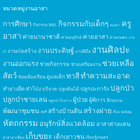
หมวดหมู่งานอาสา
ครู
กิจกรรมกับเด็กๆ
การศึกษา
กิจกรรม BBL
คนชรา
อาสา
ค่ายนานาชาติ
ค่ายอาสา
ค่ายอนุรักษ์
ค่ายเกษตร
งาน
งานศิลปะ
งานประดิษฐ์
งานก่อสร้าง
งานฝีมือ
IT
ช่วยเหลือ
งานออกแรง
ช่วยกิจกรรม
ช่วยเตรียมงาน
สัตว์
ทาสี
ทำความสะอาด
ดูแลเด็ก
ซ่อมห้องเรียน
ปลูกป่า
ปลูกปะการัง
ทำยางยืด
ทำโป่ง
บริจาค
ปลูกต้นไม้
ปลูกป่าชายเลน
ผู้ป่วย
ผู้พิการ
ฝึกอบรม
ปลูกป่าโกงกาง
สร้างฝาย
พัฒนาชุมชน
สร้างบ้านดิน
สิ่งแวดล้อม
สตรี
หัตถกรรม
อนุรักษ์สิ่งแวดล้อม
อาสาต่างแดน
เก็บขยะ
เด็กเยาวชน
เรียนรู้เกษตร
อาสาอาเซียน