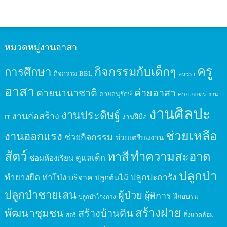
หมวดหมู่งานอาสา
ครู
กิจกรรมกับเด็กๆ
การศึกษา
กิจกรรม BBL
คนชรา
อาสา
ค่ายนานาชาติ
ค่ายอาสา
ค่ายอนุรักษ์
ค่ายเกษตร
งาน
งานศิลปะ
งานประดิษฐ์
งานก่อสร้าง
งานฝีมือ
IT
ช่วยเหลือ
งานออกแรง
ช่วยกิจกรรม
ช่วยเตรียมงาน
สัตว์
ทาสี
ทำความสะอาด
ดูแลเด็ก
ซ่อมห้องเรียน
ปลูกป่า
ปลูกปะการัง
ทำยางยืด
ทำโป่ง
บริจาค
ปลูกต้นไม้
ปลูกป่าชายเลน
ผู้ป่วย
ผู้พิการ
ฝึกอบรม
ปลูกป่าโกงกาง
สร้างฝาย
พัฒนาชุมชน
สร้างบ้านดิน
สิ่งแวดล้อม
สตรี