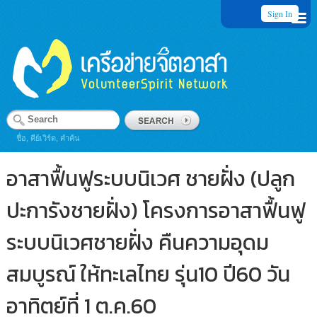
Sign In
ชื่อ, คีย์เวิร์ด, คำค้น
อาสาฟื้นฟูระบบนิเวศ ชายฝั่ง (ปลูก
ปะการังชายฝั่ง) โครงการอาสาฟื้นฟู
ระบบนิเวศชายฝั่ง คืนความอุดม
สมบูรณ์ ให้ทะเลไทย รุ่น10 ปี60 วัน
อาทิตย์ที่ 1 ต.ค.60