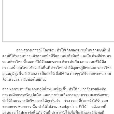
จาก สถานการณ์ โลกร้อน ทำให้เกิดผลกระทบในหลายๆๆพื้นที่
ตามที่ได้ทราบข่าวแล้วตามหน้าทีวีและหนังสือพิมพ์ และในช่วงที่ผ่านมา
ทะเลอ่าวไทย ทั้งหมด ก็ได้รับผลกระทบ ด้วยเช่นกัน ผลกระทบที่ได้คือ
กระแสน้ำอุ่นไหลเข้ามาในพื้นที่ อ่าวไทย ทำให้อุณหภูมิทะเลแถวอ่าวไทย
อุณหภูมิสูงขึ้น 3-5 องศา เป็นผลให้ สิ่งมีชีวิต ต่างๆๆได้รับผลกระทบ รวม
ทั้งแนวประการังของไทยด้วย
จาก ผลกระทบเรื่องอุณหภูมิน้ำทะเลที่สูงขึ้น ทำให้ ปะการังชายฝั่งเกิด
การชะงักการเจริญเติบโต และบางส่วนเกิดการฟอกขาว (ปะการังตาย)
ทำให้ในแวดวงนักวิชาการได้คุยกันว่า ช่วง เวลาที่ปะการังได้รับผลก
ระทบการ ฟอกขาว นั้น ทำให้ไม่สามารถปลูกปะการังได้ หลังจากที่
อดทนรอ ให้ปะการังฟื้นตัว บัดนี้ ปะการรังได้เริ่มฟื้นตัวและมีกิ่งพอที่