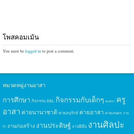
โพสคอมเม้น
You must be
logged in
to post a comment.
หมวดหมู่งานอาสา
ครู
กิจกรรมกับเด็กๆ
การศึกษา
กิจกรรม BBL
คนชรา
อาสา
ค่ายนานาชาติ
ค่ายอาสา
ค่ายอนุรักษ์
ค่ายเกษตร
งาน
งานศิลปะ
งานประดิษฐ์
งานก่อสร้าง
งานฝีมือ
IT