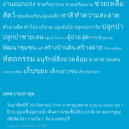
ช่วยเหลือ
งานออกแรง
ช่วยกิจกรรม
ช่วยเตรียมงาน
สัตว์
ทาสี
ทำความสะอาด
ดูแลเด็ก
ซ่อมห้องเรียน
ปลูกป่า
ปลูกปะการัง
ทำยางยืด
ทำโป่ง
บริจาค
ปลูกต้นไม้
ปลูกป่าชายเลน
ผู้ป่วย
ผู้พิการ
ฝึกอบรม
ปลูกป่าโกงกาง
สร้างฝาย
พัฒนาชุมชน
สร้างบ้านดิน
สิ่งแวดล้อม
สตรี
หัตถกรรม
อนุรักษ์สิ่งแวดล้อม
อาสาต่างแดน
เก็บขยะ
เด็กเยาวชน
เรียนรู้เกษตร
อาสาอาเซียน
บทความล่าสุด
วันอาทิตย์ที่ 20 กันยายน 2569 อาสาดูแลฝาย (Check Dam) รุ่น 3
ปี 69 ดูแลฟื้นฟูสายน้ำ คืนความชุมชื้นให้ระบบนิเวศ ลดการสูญ
เสียสัตว์ป่า ภายใน 1 วัน จ.เพชรบุรี
8 August 2026 at 12 : 04 PM