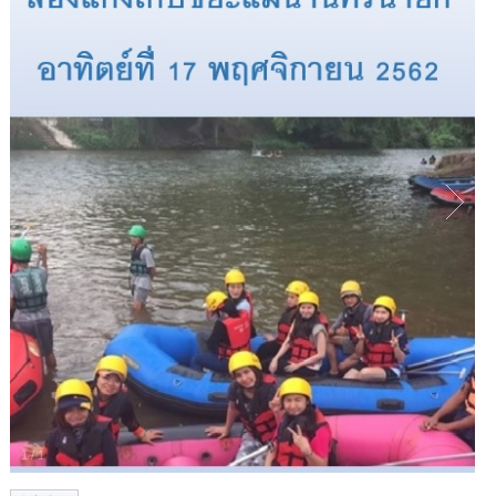
1
/
1