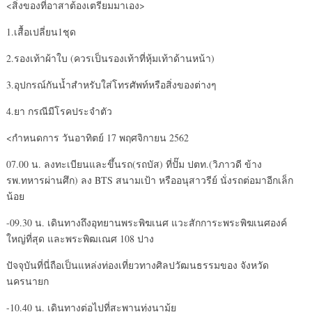
<สิ่งของที่อาสาต้องเตรียมมาเอง>
1.เสื้อเปลี่ยน1ชุด
2.รองเท้าผ้าใบ (ควรเป็นรองเท้าที่หุ้มเท้าด้านหน้า)
3.อุปกรณ์กันน้ำสำหรับใส่โทรศัพท์หรือสิ่งของต่างๆ
4.ยา กรณีมีโรคประจำตัว
<กำหนดการ วันอาทิตย์ 17 พฤศจิกายน 2562
07.00 น. ลงทะเบียนและขึ้นรถ(รถบัส) ที่ปั๊ม ปตท.(วิภาวดี ข้าง
รพ.ทหารผ่านศึก) ลง BTS สนามเป้า หรืออนุสาวรีย์ นั่งรถต่อมาอีกเล็ก
น้อย
-09.30 น. เดินทางถึงอุทยานพระพิฆเนศ แวะสักการะพระพิฆเนศองค์
ใหญ่ที่สุด และพระพิฒเณศ 108 ปาง
ปัจจุบันที่นี่ถือเป็นแหล่งท่องเที่ยวทางศิลปวัฒนธรรมของ จังหวัด
นครนายก
-10.40 น. เดินทางต่อไปที่สะพานทุ่งนามุ้ย