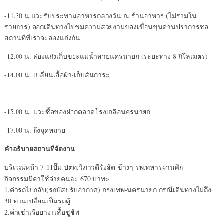
-11.30 น.แวะรับประทานอาหารกลางวัน ณ ร้านอาหาร (ไม่รวมใน
รายการ) ออกเดินทางไปชมความสวยงามของเขื่อนขุนด่านปราการชล
สถานที่ที่เราจะล่องแก่งกัน
-12.00 น. ล่องแก่งเก็บขยะแม่น้ำสายนครนายก (ระยะทาง 8 กิโลเมตร)
-14.00 น. เปลี่ยนเสื้อผ้า-เก็บสัมภาระ
-15.00 น. แวะซื้อของฝากตลาดโรงเกลือนครนายก
-17.00 น. ถึงจุดหมาย
คำอธิบายสถานที่จัดงาน
บริเวณหน้า 7-11ปั๊ม ปตท.วิภาวดีรังสิต ข้างๆ รพ.ทหารผ่านศึก
กิจกรรมมีค่าใช้จ่ายคนละ 670 บาท>
1.ค่ารถไปกลับ(รถบัสปรับอากาศ) กรุงเทพ-นครนายก กรณีเดินทางไม่ถึง
30 ท่านเปลี่ยนเป็นรถตู้
2.ค่าเช่าเรือยาง+เสื้อชูชีพ