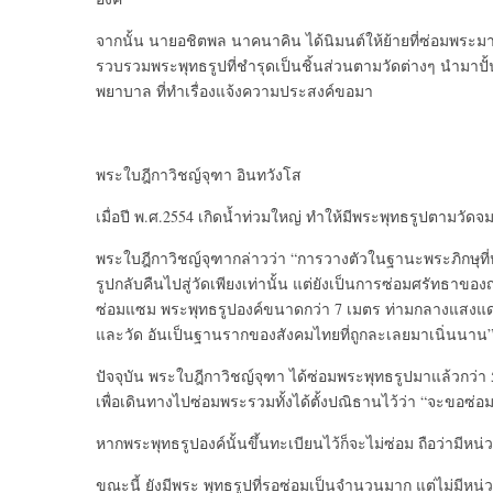
จากนั้น นายอชิตพล นาคนาคิน ได้นิมนต์ให้ย้ายที่ซ่อมพระมาที่
รวบรวมพระพุทธรูปที่ชำรุดเป็นชิ้นส่วนตามวัดต่างๆ นำมาปั้
พยาบาล ที่ทำเรื่องแจ้งความประสงค์ขอมา
พระใบฎีกาวิชญ์จุฑา อินทวังโส
เมื่อปี พ.ศ.2554 เกิดน้ำท่วมใหญ่ ทำให้มีพระพุทธรูปตามวั
พระใบฎีกาวิชญ์จุฑากล่าวว่า “การวางตัวในฐานะพระภิกษุที่หั
รูปกลับคืนไปสู่วัดเพียงเท่านั้น แต่ยังเป็นการซ่อมศรัทธาข
ซ่อมแซม พระพุทธรูปองค์ขนาดกว่า 7 เมตร ท่ามกลางแสงแดดที่
และวัด อันเป็นฐานรากของสังคมไทยที่ถูกละเลยมาเนิ่นนาน
ปัจจุบัน พระใบฎีกาวิชญ์จุฑา ได้ซ่อมพระพุทธรูปมาแล้วกว่า 
เพื่อเดินทางไปซ่อมพระรวมทั้งได้ตั้งปณิธานไว้ว่า “จะขอซ่อม
หากพระพุทธรูปองค์นั้นขึ้นทะเบียนไว้ก็จะไม่ซ่อม ถือว่ามีหน
ขณะนี้ ยังมีพระ พุทธรูปที่รอซ่อมเป็นจำนวนมาก แต่ไม่มีหน่