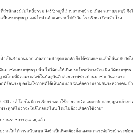
สำนักสงฆ์ร่มโพธิ์ธรรม 145/2 หมู่ที่ 3 ต.ลาดหญ้า อ.เมือง จ.กาญจนบุรี จึงไ
นเป็นพระพุทธรูปองค์ใหม่ แล้วแจกจ่ายไปยังวัด โรงเรียน เรือนจำ โรง
ดจมน้ำเป็นจำนวนมาก เกิดสภาพชำรุดแตกหัก จึงได้ซ่อมแซมแล้วก็คืนกลับวัดไ
นมาซ่อมพระพุทธรูปนั้น ไม่ได้ก่อให้เกิดประโยชน์ทางวัตถุ คือ ได้พระพุทธ
องญาติโยมที่มีต่อพระสงฆ์ในปัจจุบันอีกด้วย ภาพชาวบ้านมาช่วยกันลงแรง
ร้อนระอุ คงไม่ใช่ภาพที่ได้เห็นกันบ่อย นั่นคือความร่วมกันระหว่างคน บ้
”
5,300 องค์ โดยไม่มีการเรียกร้องค่าใช้จ่ายจากวัด แต่อาศัยบอกบุญหาเจ้าภา
พระทุกที่ไม่ว่าจะใกล้ไกลแค่ไหน โดยไม่ต้องเสียค่าใช้จ่าย”
่วยงานราชการดูแลอยู่แล้ว
วยงานใดให้การสนับสนุน จึงจำเป็นที่จะต้องตั้งกองทุนหลวงพ่อวิชญ์ พระซ่อม