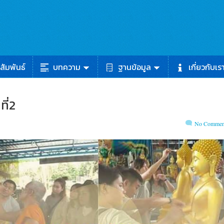
สัมพันธ์
บทความ
ฐานข้อมูล
เกี่ยวกับเร
ี่2
No Commen