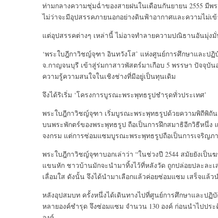
ท่ามกลางความชุ่มฉ่ำของสายฝนในเดือนกันยายน 2555 มีพระภิกษุ
ไม่ว่าจะมีอุปสรรคภายนอกอย่างดินฟ้าอากาศและความไม่เข
แต่อุปสรรคต่างๆ เหล่านี้ ไม่อาจทำลายความปณิธานอันมุ่
‘พระใบฎีกาวิชญ์จุฑา อินทวังโส’ แห่งศูนย์การศึกษาและปฏิบั
จ.กาญจนบุรี เข้าสู่ร่มกาสาวพัสตร์มาเกือบ 5 พรรษา ปัจจุบั
ความรู้ความสนใจในเชิงช่างที่มีอยู่เป็นทุนเดิม
จึงได้ริเริ่ม ‘โครงการบูรณะพระพุทธรูปชำรุดทั่วประเทศ’
พระใบฎีกาวิชญ์จุฑา เริ่มบูรณะพระพุทธรูปด้วยความพิถีพิถัน
บนพระพักตร์ของพระพุทธรูป ถือเป็นการฝึกสมาธิอีกวิธีหนึ่ง 
จงกรม แต่การซ่อมแซมบูรณะพระพุทธรูปถือเป็นการเจริญภาวน
พระใบฎีกาวิชญ์จุฑาบอกเล่าว่า “ในช่วงปี 2544 สมัยยังเป็น
แขนหัก ชาวบ้านมักจะนำมาทิ้งไว้ที่หลังวัด ถูกปล่อยปละละเล
เลื่อมใส ดังนั้น จึงได้นำมาเลือกแล้วค่อยซ่อมแซม เสร็จแล้ว
หลังอุปสมบท ครั้งหนึ่งได้เดินทางไปที่ศูนย์การศึกษาและปฏ
หลายองค์ชำรุด จึงซ่อมแซม จำนวน 130 องค์ ก่อนนำไปประดิ
องค์