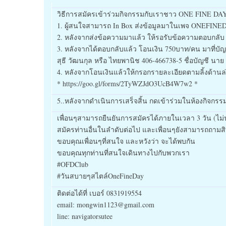
วิธีการสมัครเข้าร่วมกิจกรรมกับเราชาว ONE FINE DA
1. ผู้สนใจสามารถ In Box ส่งข้อมูลมาในเพจ ONEFINEDAY
2. หลังจากส่งข้อความมาแล้ว ให้รอรับข้อความตอบกลับ
3. หลังจากได้ตอบกลับแล้ว โอนเงิน 750บาท/คน มาที่บั
สุธี วัฒนกุล หรือ ไทยพานิช 406-466738-5 ชื่อบัญชี นาย 
4. หลังจากโอนเงินแล้วให้กรอกรายละเอียดตามลิ้งด้านล่า
* https://goo.gl/forms/2TyWZJdO3UcB4W7w2 *
5..หลังจากดำเนินการเสร็จสิ้น กดเข้าร่วมในห้องกิจกรรม
เพื่อนๆสามารถยืนยันการสมัครได้ภายในเวลา 3 วัน (ไม่นับ
สมัครท่านอื่นในลำดับต่อไป และเพื่อนๆยังสามารถถามสิทธิ์ไ
ขอบคุณเพื่อนๆที่สนใจ และหวังว่า จะได้พบกัน
ขอบคุณทุกท่านที่สนใจเดินทางไปกับพวกเรา
#OFDClub
#วันสบายๆสไตล์OneFineDay
ติดต่อได้ที่ เบอร์ 0831919554
email: mongwin1123@gmail.com
line: navigatorsutee