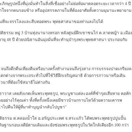
รูปหนึ่งที่มุ่งมั่นทำในสิ่งที่เชื่ออย่างไม่ย่อท้อมาตลอดระยะเวลากว่า 4 ปี
้าใจจากคนรอบข้าง หรืออุปสรรคภายในที่ต้องอาศัยทั้งความมุมานะพยายาม
งมั่นที่จะจรรโลงและสืบทอดพระ พุทธศาสนาของท่านลงไปได้
ติธรรม หมู่ 3 บ้านทุ่งนานางหรอก หลังศูนย์ฝึกเขาชนไก่ ต.ลาดหญ้า อ.เมือ
นอายุ 48 ปี ด้วยปณิธานอันมุ่งมั่นที่จะทำนุบำรุงพระพุทธศาสนา ประกอบกับ
 จนถึงดึกดื่นเที่ยงคืนหรือบางครั้งทำงานจนถึงรุ่งสาง การบรรจงปาดเกรียงล
แตกต่างจากพระเถระทั่วไปที่ใช้วิธีฝึกเจริญสมาธิ ด้วยการภาวนาหรือเดิน
าที่ต้องใช้สมาธิไม่ต่างกัน
ฆราวาส เคยสังเกตเห็นพระพุทธรูป, พระบูชาแต่ละองค์ที่ชำรุดเสียหาย คอหัก
ยอย่างไร้คุณค่า ทั้งที่ครั้งหนึ่งเคยมีชาวบ้านกราบไหว้ด้วยความเคารพ
นำไปคืนให้ผู้ที่มาทำบุญนำกลับไปบูชา”
ิบัติธรรม ต.คลองน้ำใส อ.อรัญประเทศ จ.สระแก้ว ได้พบพระพุทธรูปปูนปั้น
ษฐานรอบเจดีย์ตามเดิมและยังซ่อมพระพุทธรูปในวัดใกล้เคียงอีก 100 กว่า