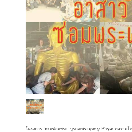
โครงการ ‘พระซ่อมพระ’ บูรณะพระพุทธรูปชำรุดบทความโดย ย