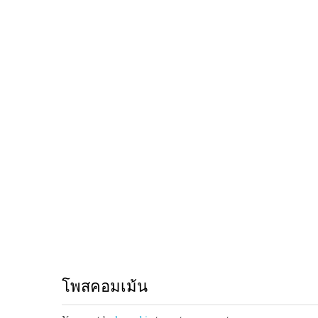
โพสคอมเม้น