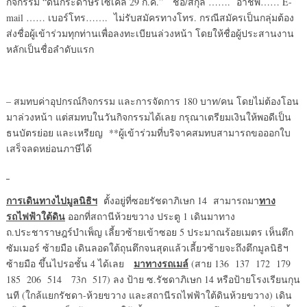
กิจกรรม “ดินกระดาษรีไซเคิล 29 ก.ค.” ชื่อ/สกุล ……. อาชีพ…… E-
mail …… เบอร์โทร……. ไม่รับสมัครทางโทร. กรณีสมัครเป็นกลุ่มต้อง
ส่งชื่อผู้เข้าร่วมทุกท่านเพื่อลงทะเบียนล่วงหน้า โดยให้ชื่อผู้ประสานงาน
หลักเป็นชื่อลำดับแรก
– สมทบค่าอุปกรณ์กิจกรรม และการจัดการ 180 บาท/คน โดยไม่ต้องโอน
มาล่วงหน้า แต่สมทบในวันกิจกรรมได้เลย กรุณาเตรียมเงินให้พอดีเป็น
ธนบัตรย่อย และเหรียญ **ผู้เข้าร่วมที่บริจาคสมทบสามารถขอออกใบ
เสร็จลดหย่อนภาษีได้
การเดินทางไปมูลนิธิฯ
ทาง
ตั้งอยู่ที่ซอยรัชดาภิเษก 14 สามารถมา
รถไฟฟ้าใต้ดิน
ออกที่สถานีห้วยขวาง ประตู 1 เดินมาทาง
ถ.ประชาราษฎร์บำเพ็ญ เลี้ยวซ้ายเข้าซอย 5 ประมาณร้อยเมตร เห็นตึก
ซัมเมอร์ ซ้ายมือ เดินลอดใต้ถุนตึกจนสุดแล้วเลี้ยวซ้ายจะถึงตึกมูลนิธิฯ
มาทางรถเมล์
ซ้ายมือ ขึ้นไปรอชั้น 4 ได้เลย
(สาย 136 137 172 179
185 206 514 73ก 517) ลง ป้าย ซ.รัชดาภิเษก 14 หรือป้ายโรงเรียนกุน
นที (ใกล้แยกรัชดา-ห้วยขวาง และสถานีรถไฟฟ้าใต้ดินห้วยขวาง) เดิน