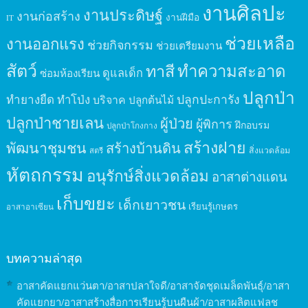
งานศิลปะ
งานประดิษฐ์
งานก่อสร้าง
งานฝีมือ
IT
ช่วยเหลือ
งานออกแรง
ช่วยกิจกรรม
ช่วยเตรียมงาน
สัตว์
ทาสี
ทำความสะอาด
ดูแลเด็ก
ซ่อมห้องเรียน
ปลูกป่า
ปลูกปะการัง
ทำยางยืด
ทำโป่ง
บริจาค
ปลูกต้นไม้
ปลูกป่าชายเลน
ผู้ป่วย
ผู้พิการ
ฝึกอบรม
ปลูกป่าโกงกาง
สร้างฝาย
พัฒนาชุมชน
สร้างบ้านดิน
สิ่งแวดล้อม
สตรี
หัตถกรรม
อนุรักษ์สิ่งแวดล้อม
อาสาต่างแดน
เก็บขยะ
เด็กเยาวชน
เรียนรู้เกษตร
อาสาอาเซียน
บทความล่าสุด
อาสาคัดแยกแว่นตา/อาสาปลาใจดี/อาสาจัดชุดเมล็ดพันธุ์/อาสา
คัดแยกยา/อาสาสร้างสื่อการเรียนรู้บนผืนผ้า/อาสาผลิตแฟลช