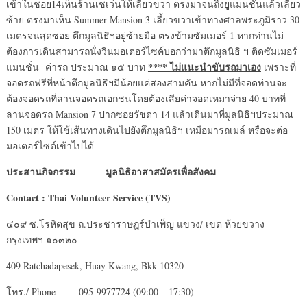
เข้าในซอย14เห็นร้านเซเว่นให้เลี้ยวขวา ตรงมาจนถึงยูแมนชั่นแล้วเลี้ยว
ซ้าย ตรงมาเห็น Summer Mansion 3 เลี้ยวขวาเข้าทางศาลพระภูมิราว 30
เมตรจนสุดซอย ตึกมูลนิธิฯอยู่ซ้ายมือ ตรงข้ามซัมเมอร์ 1 หากท่านไม่
ต้องการเดินสามารถนั่งวินมอเตอร์ไซค์บอกว่ามาตึกมูลนิธิ ฯ ติดซัมเมอร์
**** ไม่แนะนำขับรถมาเอง
แมนชั่น ค่ารถ ประมาณ ๑๕ บาท
เพราะที่
จอดรถฟรีที่หน้าตึกมูลนิธิฯมีน้อยแค่สองสามคัน หากไม่มีที่จอดท่านจะ
ต้องจอดรถที่ลานจอดรถเอกชนโดยต้องเสียค่าจอดเหมาจ่าย 40 บาทที่
ลานจอดรถ Mansion 7 ปากซอยรัชดา 14 แล้วเดินมาที่มูลนิธิฯประมาณ
150 เมตร ให้ใช้เส้นทางเดินไปยังตึกมูลนิธิฯ เหมือมารถเมล์ หรือจะต่อ
มอเตอร์ไซต์เข้าไปได้
ประสานกิจกรรม มูลนิธิอาสาสมัครเพื่อสังคม
Contact : Thai Volunteer Service (TVS)
๔๐๙ ซ.โรหิตสุข ถ.ประชาราษฎร์บำเพ็ญ แขวง/ เขต ห้วยขวาง
กรุงเทพฯ ๑๐๓๒๐
409 Ratchadapesek, Huay Kwang, Bkk 10320
โทร./ Phone 095-9977724 (09:00 – 17:30)