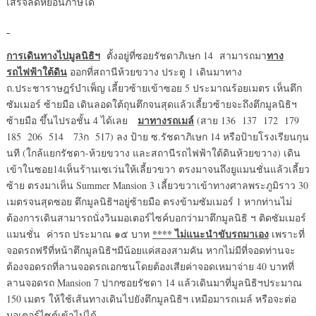
เสร็จลดหย่อนภาษีได้
การเดินทางไปมูลนิธิฯ
ทาง
ตั้งอยู่ที่ซอยรัชดาภิเษก 14 สามารถมา
รถไฟฟ้าใต้ดิน
ออกที่สถานีห้วยขวาง ประตู 1 เดินมาทาง
ถ.ประชาราษฎร์บำเพ็ญ เลี้ยวซ้ายเข้าซอย 5 ประมาณร้อยเมตร เห็นตึก
ซัมเมอร์ ซ้ายมือ เดินลอดใต้ถุนตึกจนสุดแล้วเลี้ยวซ้ายจะถึงตึกมูลนิธิฯ
มาทางรถเมล์
ซ้ายมือ ขึ้นไปรอชั้น 4 ได้เลย
(สาย 136 137 172 179
185 206 514 73ก 517) ลง ป้าย ซ.รัชดาภิเษก 14 หรือป้ายโรงเรียนกุน
นที (ใกล้แยกรัชดา-ห้วยขวาง และสถานีรถไฟฟ้าใต้ดินห้วยขวาง) เดิน
เข้าในซอย14เห็นร้านเซเว่นให้เลี้ยวขวา ตรงมาจนถึงยูแมนชั่นแล้วเลี้ยว
ซ้าย ตรงมาเห็น Summer Mansion 3 เลี้ยวขวาเข้าทางศาลพระภูมิราว 30
เมตรจนสุดซอย ตึกมูลนิธิฯอยู่ซ้ายมือ ตรงข้ามซัมเมอร์ 1 หากท่านไม่
ต้องการเดินสามารถนั่งวินมอเตอร์ไซค์บอกว่ามาตึกมูลนิธิ ฯ ติดซัมเมอร์
**** ไม่แนะนำขับรถมาเอง
แมนชั่น ค่ารถ ประมาณ ๑๕ บาท
เพราะที่
จอดรถฟรีที่หน้าตึกมูลนิธิฯมีน้อยแค่สองสามคัน หากไม่มีที่จอดท่านจะ
ต้องจอดรถที่ลานจอดรถเอกชนโดยต้องเสียค่าจอดเหมาจ่าย 40 บาทที่
ลานจอดรถ Mansion 7 ปากซอยรัชดา 14 แล้วเดินมาที่มูลนิธิฯประมาณ
150 เมตร ให้ใช้เส้นทางเดินไปยังตึกมูลนิธิฯ เหมือมารถเมล์ หรือจะต่อ
มอเตอร์ไซต์เข้าไปได้