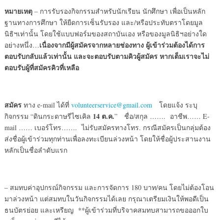
หมายเหตุ
– การรับรองกิจกรรมสำหรับนักเรียน นักศึกษา เพื่อเป็นหลัก
ฐานทางการศึกษา ให้ยืดการเซ็นรับรอง และ/หรือประทับตราโดยมูล
นิธิฯเท่านั้น โดยใช้แบบฟอร์มของสถาบันเอง หรือของมูลนิธิฯอย่างใด
เนื่องจากมีผู้สมัครจากหลายช่องทาง ผู้เข้าร่วมต้องได้การ
อย่างหนึ่ง…
ตอบรับกลับแล้วเท่านั้น และจะตอบรับตามคิวผู้สมัคร หากเต็มเราจะไม่
ตอบรับผู้ที่สมัครคิวที่เหลือ
สมัคร
ทาง e-mail ได้ที่
volunteerservice@gmail.com
โดยแจ้ง ระบุ
14
ต.ค.
กิจกรรม “ดินกระดาษรีไซเคิล
” ชื่อ/สกุล ……. อาชีพ…… E-
mail …… เบอร์โทร……. ไม่รับสมัครทางโทร. กรณีสมัครเป็นกลุ่มต้อง
ส่งชื่อผู้เข้าร่วมทุกท่านเพื่อลงทะเบียนล่วงหน้า โดยให้ชื่อผู้ประสานงาน
หลักเป็นชื่อลำดับแรก
– สมทบค่าอุปกรณ์กิจกรรม และการจัดการ 180 บาท/คน โดยไม่ต้องโอน
มาล่วงหน้า แต่สมทบในวันกิจกรรมได้เลย กรุณาเตรียมเงินให้พอดีเป็น
ธนบัตรย่อย และเหรียญ **ผู้เข้าร่วมที่บริจาคสมทบสามารถขอออกใบ