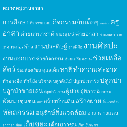
หมวดหมู่งานอาสา
ครู
กิจกรรมกับเด็กๆ
การศึกษา
กิจกรรม BBL
คนชรา
อาสา
ค่ายนานาชาติ
ค่ายอาสา
ค่ายอนุรักษ์
ค่ายเกษตร
งาน
งานศิลปะ
งานประดิษฐ์
งานก่อสร้าง
งานฝีมือ
IT
ช่วยเหลือ
งานออกแรง
ช่วยกิจกรรม
ช่วยเตรียมงาน
สัตว์
ทาสี
ทำความสะอาด
ดูแลเด็ก
ซ่อมห้องเรียน
ปลูกป่า
ปลูกปะการัง
ทำยางยืด
ทำโป่ง
บริจาค
ปลูกต้นไม้
ปลูกป่าชายเลน
ผู้ป่วย
ผู้พิการ
ฝึกอบรม
ปลูกป่าโกงกาง
สร้างฝาย
พัฒนาชุมชน
สร้างบ้านดิน
สิ่งแวดล้อม
สตรี
หัตถกรรม
อนุรักษ์สิ่งแวดล้อม
อาสาต่างแดน
เก็บขยะ
เด็กเยาวชน
เรียนรู้เกษตร
อาสาอาเซียน