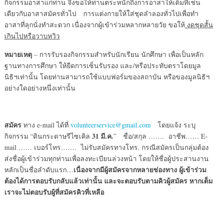
กิจกรรมอาสาแก่ท่าน จึงขอให้ท่านตระหนักถึงการอาสาให้เต็มที่เช่น
เดียวกับอาสาสมัครทั่วไป การแต่งกายให้ใส่ชุดลำลองทั่วไปเพื่อทำ
อาสาที่ลุกนั่งทำสะดวก เนื่องจากผู้เข้าร่วมหลากหลายวัย ขอให้
งดชุดสั้น
เกินไปหรือวาบหวิว
หมายเหตุ
– การรับรองกิจกรรมสำหรับนักเรียน นักศึกษา เพื่อเป็นหลัก
ฐานทางการศึกษา ให้ยืดการเซ็นรับรอง และ/หรือประทับตราโดยมูล
นิธิฯเท่านั้น โดยท่านสามารถใช้แบบฟอร์มของสถาบัน หรือของมูลนิธิฯ
อย่างใดอย่างหนึ่งเท่านั้น
สมัคร
ทาง e-mail ได้ที่
volunteerservice@gmail.com
โดยแจ้ง ระบุ
31 มี.ค.
กิจกรรม “ดินกระดาษรีไซเคิล
” ชื่อ/สกุล ……. อาชีพ…… E-
mail …… เบอร์โทร……. ไม่รับสมัครทางโทร. กรณีสมัครเป็นกลุ่มต้อง
ส่งชื่อผู้เข้าร่วมทุกท่านเพื่อลงทะเบียนล่วงหน้า โดยให้ชื่อผู้ประสานงาน
เนื่องจากมีผู้สมัครจากหลายช่องทาง ผู้เข้าร่วม
หลักเป็นชื่อลำดับแรก…
ต้องได้การตอบรับกลับแล้วเท่านั้น และจะตอบรับตามคิวผู้สมัคร หากเต็ม
เราจะไม่ตอบรับผู้ที่สมัครคิวที่เหลือ