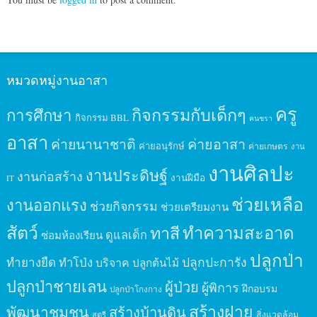
หมวดหมู่งานอาสา
ครู
กิจกรรมกับเด็กๆ
การศึกษา
กิจกรรม BBL
คนชรา
อาสา
ค่ายนานาชาติ
ค่ายอาสา
ค่ายอนุรักษ์
ค่ายเกษตร
งาน
งานศิลปะ
งานประดิษฐ์
งานก่อสร้าง
งานฝีมือ
IT
ช่วยเหลือ
งานออกแรง
ช่วยกิจกรรม
ช่วยเตรียมงาน
สัตว์
ทาสี
ทำความสะอาด
ดูแลเด็ก
ซ่อมห้องเรียน
ปลูกป่า
ปลูกปะการัง
ทำยางยืด
ทำโป่ง
บริจาค
ปลูกต้นไม้
ปลูกป่าชายเลน
ผู้ป่วย
ผู้พิการ
ฝึกอบรม
ปลูกป่าโกงกาง
สร้างฝาย
พัฒนาชุมชน
สร้างบ้านดิน
สิ่งแวดล้อม
สตรี