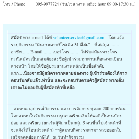
โทร./ Phone 095-9977724 (วัน/เวลางาน office hour 09:00-17:30 น.)
สมัคร
ทาง e-mail ได้ที่
volunteerservice@gmail.com
โดยแจ้ง
31 มี.ค.
ระบุกิจกรรม “ดินกระดาษรีไซเคิล
” ชื่อ/สกุล .......
อาชีพ...... E-mail ...... เบอร์โทร....... ไม่รับสมัครทางโทร.
กรณีสมัครเป็นกลุ่มต้องส่งชื่อผู้เข้าร่วมทุกท่านเพื่อลงทะเบียน
ล่วงหน้า โดยให้ชื่อผู้ประสานงานหลักเป็นชื่อลำดับ
เนื่องจากมีผู้สมัครจากหลายช่องทาง ผู้เข้าร่วมต้องได้การ
แรก...
ตอบรับกลับแล้วเท่านั้น และจะตอบรับตามคิวผู้สมัคร หากเต็ม
เราจะไม่ตอบรับผู้ที่สมัครคิวที่เหลือ
- สมทบค่าอุปกรณ์กิจกรรม และการจัดการ ชุดละ 200 บาท/คน
โดยสมทบในวันกิจกรรม กรุณาเตรียมเงินให้พอดีเป็นธนบัตร
ย่อย และเหรียญ (ยกเว้นผู้ทีมาเป็นกลุ่ม 5 คนขึ้นไปเจ้าหน้าที่
จะแจ้งให้โอนล่วงหน้า) **ผู้สมทบกิจกรรมสามารถขอออกใบ
เสร็จลดหย่อนภาษีได้ ณ วันทำกิจกรรม