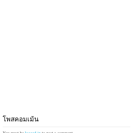
โพสคอมเม้น
You must be
logged in
to post a comment.