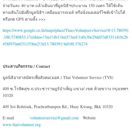
จ่ายวันละ 40 บาท แล้วเดินมาที่มูลนิธิฯประมาณ 150 เมตร ให้ใช้เส้น
ทางเดินไปยังตึกมูลนิธิฯ เหมือนมารถเมล์ หรือนั่งมอเตอร์ไซต์เข้าไปได้
หรือกด GPS ตามลิ้ง >>>
https://www.google.co.th/maps/place/Thai+Volunteer+Service/@13.780391
,100.5740853,17z/data=!3m1!4b1!4m5!3m4!1s0x30e29dd53df3311d:0x2b
458f970a6f3115!8m2!3d13.780391!4d100.576274
ประสานกิจกรรม
/ Contact
มูลนิธิอาสาสมัครเพื่อสังคม(มอส.) Thai Volunteer Service (TVS)
409 ซ.โรหิตสุข ถ.ประชาราษฎร์บำเพ็ญ แขวง/ เขต ห้วยขวาง กรุงเทพฯ
10320
409 Soi Rohitsuk, Prachratbampen Rd., Huay Kwang, Bkk 10320
E-mail
volunteerservice@gmail.com
Website
www.thaivolunteer.org