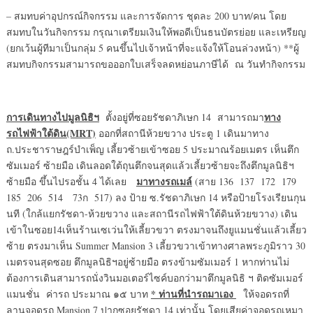
– สมทบค่าอุปกรณ์กิจกรรม และการจัดการ ชุดละ 200 บาท/คน โดย
สมทบในวันกิจกรรม กรุณาเตรียมเงินให้พอดีเป็นธนบัตรย่อย และเหรียญ
(ยกเว้นผู้ทีมาเป็นกลุ่ม 5 คนขึ้นไปเจ้าหน้าที่จะแจ้งให้โอนล่วงหน้า) **ผู้
สมทบกิจกรรมสามารถขอออกใบเสร็จลดหย่อนภาษีได้ ณ วันทำกิจกรรม
การเดินทางไปมูลนิธิฯ
ทาง
ตั้งอยู่ที่ซอยรัชดาภิเษก 14 สามารถมา
รถไฟฟ้าใต้ดิน
(MRT)
ออกที่สถานีห้วยขวาง ประตู 1 เดินมาทาง
ถ.ประชาราษฎร์บำเพ็ญ เลี้ยวซ้ายเข้าซอย 5 ประมาณร้อยเมตร เห็นตึก
ซัมเมอร์ ซ้ายมือ เดินลอดใต้ถุนตึกจนสุดแล้วเลี้ยวซ้ายจะถึงตึกมูลนิธิฯ
มาทางรถเมล์
ซ้ายมือ ขึ้นไปรอชั้น 4 ได้เลย
(สาย 136 137 172 179
185 206 514 73ก 517) ลง ป้าย ซ.รัชดาภิเษก 14 หรือป้ายโรงเรียนกุน
นที (ใกล้แยกรัชดา-ห้วยขวาง และสถานีรถไฟฟ้าใต้ดินห้วยขวาง) เดิน
เข้าในซอย14เห็นร้านเซเว่นให้เลี้ยวขวา ตรงมาจนถึงยูแมนชั่นแล้วเลี้ยว
ซ้าย ตรงมาเห็น Summer Mansion 3 เลี้ยวขวาเข้าทางศาลพระภูมิราว 30
เมตรจนสุดซอย ตึกมูลนิธิฯอยู่ซ้ายมือ ตรงข้ามซัมเมอร์ 1 หากท่านไม่
ต้องการเดินสามารถนั่งวินมอเตอร์ไซค์บอกว่ามาตึกมูลนิธิ ฯ ติดซัมเมอร์
* ท่านที่นำรถมาเอง
แมนชั่น ค่ารถ ประมาณ ๑๕ บาท
ให้จอดรถที่
ลานจอดรถ Mansion 7 ปากซอยรัชดา 14 เท่านั้น โดยเสียค่าจอดรถเหมา