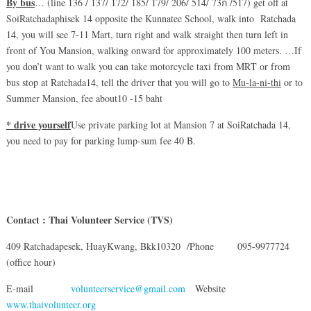
By bus
… (line 136 / 137/ 172/ 185/ 179/ 206/ 514/ 73ก /517) get off at
SoiRatchadaphisek 14 opposite the Kunnatee School, walk into Ratchada
14, you will see 7-11 Mart, turn right and walk straight then turn left in
front of You Mansion, walking onward for approximately 100 meters. …If
you don’t want to walk you can take motorcycle taxi from MRT or from
bus stop at Ratchada14, tell the driver that you will go to
Mu-la-ni-thi
or to
Summer Mansion, fee about10 -15 baht
* drive yourself
Use private parking lot at Mansion 7 at SoiRatchada 14,
you need to pay for parking lump-sum fee 40 B.
Contact : Thai Volunteer Service (TVS)
409 Ratchadapesek, HuayKwang, Bkk10320 /Phone 095-9977724
(office hour)
E-mail
volunteerservice@gmail.com
Website
www.thaivolunteer.org