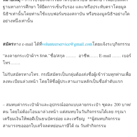
ฐานทางการศึกษา ให้ยืดการเซ็นรับรอง และ/หรือประทับตราโดยมูล
นิธิฯเท่านั้นโดยท่านใช้แบบฟอร์มของสถาบัน หรือของมูลนิธิฯอย่างใด
อย่างหนึ่งเท่านั้น
สมัคร
ทาง e-mail ได้ที่
volunteerservice@gmail.com
โดยแจ้งระบุกิจกรรม
“ลงลายกระเป๋าผ้าฯ 8กค.”ชื่อ/สกุล ……. อาชีพ…… E-mail …… เบอร์
โทร…….
ไม่รับสมัครทางโทร. กรณีสมัครเป็นกลุ่มต้องส่งชื่อผู้เข้าร่วมทุกท่านเพื่อ
ลงทะเบียนล่วงหน้า โดยให้ชื่อผู้ประสานงานหลักเป็นชื่อลำดับแรก
– สมทบค่ากระเป๋าผ้าและอุปกรณ์ออกแบบลายกระเป๋า ชุดละ 200 บาท/
คน โดยไม่ต้องโอนมาล่วงหน้า แต่สมทบในวันกิจกรรมได้เลย กรุณา
เตรียมเงินให้พอดีเป็นธนบัตรย่อย และเหรียญ **ผู้สมทบกิจกรรม
สามารถขอออกใบเสร็จลดหย่อนภาษีได้ ณ วันทำกิจกรรม