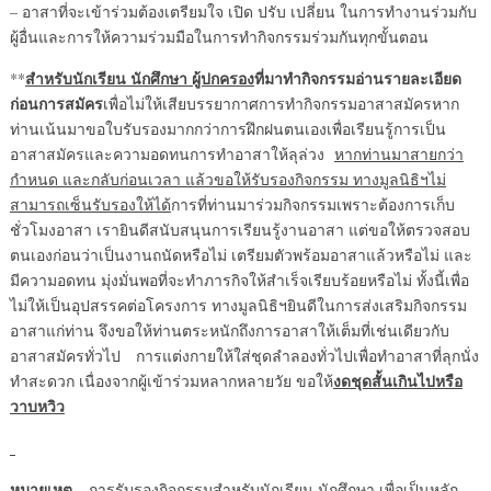
– อาสาที่จะเข้าร่วมต้องเตรียมใจ เปิด ปรับ เปลี่ยน ในการทำงานร่วมกับ
ผู้อื่นและการให้ความร่วมมือในการทำกิจกรรมร่วมกันทุกขั้นตอน
สำหรับนักเรียน นักศึกษา ผู้ปกครอง
ที่มาทำกิจกรรมอ่านรายละเอียด
**
ก่อนการสมัคร
เพื่อไม่ให้เสียบรรยากาศการทำกิจกรรมอาสาสมัครหาก
ท่านเน้นมาขอใบรับรองมากกว่าการฝึกฝนตนเองเพื่อเรียนรู้การเป็น
อาสาสมัครและความอดทนการทำอาสาให้ลุล่วง
หากท่านมาสายกว่า
กำหนด และกลับก่อนเวลา แล้วขอให้รับรองกิจกรรม ทางมูลนิธิฯไม่
สามารถเซ็นรับรองให้ได้
การที่ท่านมาร่วมกิจกรรมเพราะต้องการเก็บ
ชั่วโมงอาสา เรายินดีสนับสนุนการเรียนรู้งานอาสา แต่ขอให้ตรวจสอบ
ตนเองก่อนว่าเป็นงานถนัดหรือไม่ เตรียมตัวพร้อมอาสาแล้วหรือไม่ และ
มีความอดทน มุ่งมั่นพอที่จะทำภารกิจให้สำเร็จเรียบร้อยหรือไม่ ทั้งนี้เพื่อ
ไม่ให้เป็นอุปสรรคต่อโครงการ ทางมูลนิธิฯยินดีในการส่งเสริมกิจกรรม
อาสาแก่ท่าน จึงขอให้ท่านตระหนักถึงการอาสาให้เต็มที่เช่นเดียวกับ
อาสาสมัครทั่วไป การแต่งกายให้ใส่ชุดลำลองทั่วไปเพื่อทำอาสาที่ลุกนั่ง
งดชุดสั้นเกินไปหรือ
ทำสะดวก เนื่องจากผู้เข้าร่วมหลากหลายวัย ขอให้
วาบหวิว
หมายเหตุ
– การรับรองกิจกรรมสำหรับนักเรียน นักศึกษา เพื่อเป็นหลัก