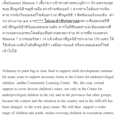
เห็นSummer Mansion 3 เลี้ยวขวาเข้าทางศาลพระภูมิราว 30 เมตรจนสุด
ซอย ตึกมูลนิธิฯอยู่ซ้ายมือ ตรงข้ามซัมเมอร์ 1 หากท่านไม่ต้องการเดิน
สามารถนั่งวินมอเตอร์ไซค์บอกว่ามาตึกมูลนิธิ ฯ ติดซัมเมอร์แมนชั่น ค่า
**** ไม่แนะนำขับรถมาเอง
รถ ประมาณ ๑๕ บาท
เพราะที่จอดรถฟรีที่
หน้าตึกมูลนิธิฯมีน้อยแค่สองสามคัน หากไม่มีที่จอดท่านจะต้องจอดรถที่
ลานจอดรถเอกชนโดยต้องเสียค่าจอดเหมาจ่าย 40 บาทที่ลานจอดรถ
Mansion 7 ปากซอยรัชดา 14 แล้วเดินมาที่มูลนิธิฯประมาณ 150 เมตร ให้
ใช้เส้นทางเดินไปยังตึกมูลนิธิฯ เหมือมารถเมล์ หรือจะต่อมอเตอร์ไซต์
เข้าไปได้
Volunteer to paint bag to raise fund to support child development continue
for many years to support necessary items to the Centre for underprivileged
children andthe Community Learning Center. We, this year, extend
support to cover diverse children’s issues, not only in the Center for
underprivileged children in the city and in the provinces but other groups,
because the context and the situation in the country and in the ASEAN has
been changed to the work space issues. We will then support a wider
range of children and youth, suchas covering children in evacuation centers,