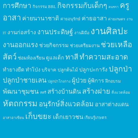
ครู
กิจกรรมกับเด็กๆ
การศึกษา
กิจกรรม BBL
คนชรา
อาสา
ค่ายนานาชาติ
ค่ายอาสา
ค่ายอนุรักษ์
ค่ายเกษตร
งาน
งานศิลปะ
งานประดิษฐ์
งานก่อสร้าง
งานฝีมือ
IT
ช่วยเหลือ
งานออกแรง
ช่วยกิจกรรม
ช่วยเตรียมงาน
สัตว์
ทาสี
ทำความสะอาด
ดูแลเด็ก
ซ่อมห้องเรียน
ปลูกป่า
ปลูกปะการัง
ทำยางยืด
ทำโป่ง
บริจาค
ปลูกต้นไม้
ปลูกป่าชายเลน
ผู้ป่วย
ผู้พิการ
ฝึกอบรม
ปลูกป่าโกงกาง
สร้างฝาย
พัฒนาชุมชน
สร้างบ้านดิน
สิ่งแวดล้อม
สตรี
หัตถกรรม
อนุรักษ์สิ่งแวดล้อม
อาสาต่างแดน
เก็บขยะ
เด็กเยาวชน
เรียนรู้เกษตร
อาสาอาเซียน