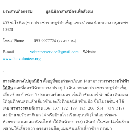
ประสานกิจกรรม มูลนิธิอาสาสมัครเพื่อสังคม
409 ซ.โรหิตสุข ถ.ประชาราษฎร์บำเพ็ญ แขวง/ เขต ห้วยขวาง กรุงเทพฯ
10320
โทร./ Phone 095-9977724 (เวลางาน)
E-mail
volunteerservice@gmail.com
Website
www.thaivolunteer.org
การเดินทางไปมูลนิธิฯ
ทางรถไฟฟ้า
ตั้งอยู่ที่ซอยรัชดาภิเษก 14สามารถมา
ใต้ดิน
ออกที่สถานีห้วยขวาง ประตู 1 เดินมาทางถ.ประชาราษฎร์บำเพ็ญ
เลี้ยวซ้ายเข้าซอย 5 ประมาณร้อยเมตร เห็นตึกซัมเมอร์ ซ้ายมือ เดินลอด
ใต้ถุนตึกจนสุดแล้วเลี้ยวซ้ายจะถึงตึกมูลนิธิฯซ้ายมือ ขึ้นไปรอชั้น 4 ได้
มาทางรถเมล์
เลย
(สาย 136 137 172 179 185 206 514 73ก 517)
ลง ป้าย ซ.รัชดาภิเษก 14 หรือป้ายโรงเรียนกุนนที (ใกล้แยกรัชดา-
ห้วยขวาง และสถานีรถไฟฟ้าใต้ดินห้วยขวาง) เดินเข้าในซอย14เห็นร้าน
เซเว่นให้เลี้ยวขวา ตรงมาจนถึงยูแมนชั่นแล้วเลี้ยวซ้าย ตรงมา