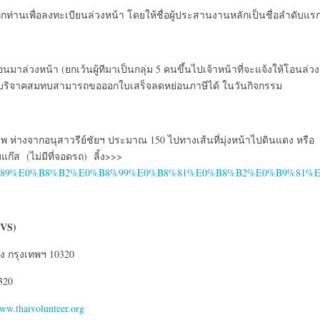
มทุกท่านเพื่อลงทะเบียนล่วงหน้า โดยให้ชื่อผู้ประสานงานหลักเป็นชื่อลำดับแร
าล่วงหน้า (ยกเว้นผู้ทีมาเป็นกลุ่ม 5 คนขึ้นไปเจ้าหน้าที่จะแจ้งให้โอนล่วง
วมที่บริจาคสมทบสามารถขอออกใบเสร็จลดหย่อนภาษีได้ ในวันกิจกรรม
พ ห่างจากอนุสาวรีย์ชัยฯ ประมาณ 150 ไปทางเส้นที่มุ่งหน้าไปดินแดง หรือ
มแก๊ส (ไม่มีที่จอดรถ) ลิ้ง>>>
0%B9%89%E0%B8%B2%E0%B8%99%E0%B8%81%E0%B8%B2%E0%B9%81%E0%B
TVS)
ง กรุงเทพฯ 10320
0320
ww.thaivolunteer.org