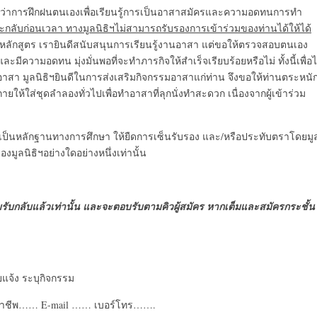
ว่าการฝึกฝนตนเองเพื่อเรียนรู้การเป็นอาสาสมัครและความอดทนการทำ
กลับก่อนเวลา ทางมูลนิธิฯไม่สามารถรับรองการเข้าร่วมของท่านได้ให้ได้
หลักสูตร เรายินดีสนับสนุนการเรียนรู้งานอาสา แต่ขอให้ตรวจสอบตนเอง
มีความอดทน มุ่งมั่นพอที่จะทำภารกิจให้สำเร็จเรียบร้อยหรือไม่ ทั้งนี้เพื่อไ
สา มูลนิธิฯยินดีในการส่งเสริมกิจกรรมอาสาแก่ท่าน จึงขอให้ท่านตระหนั
ยให้ใส่ชุดลำลองทั่วไปเพื่อทำอาสาที่ลุกนั่งทำสะดวก เนื่องจากผู้เข้าร่วม
่อเป็นหลักฐานทางการศึกษา ให้ยืดการเซ็นรับรอง และ/หรือประทับตราโดยมู
มูลนิธิฯอย่างใดอย่างหนึ่งเท่านั้น
อบรับกลับแล้วเท่านั้น และจะตอบรับตามคิวผู้สมัคร หากเต็มและสมัครกระชั้น
จ้ง ระบุกิจกรรม
. อาชีพ…… E-mail …… เบอร์โทร…….