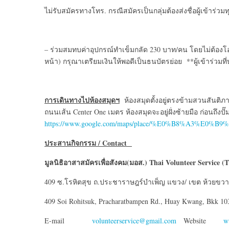
ไม่รับสมัครทางโทร. กรณีสมัครเป็นกลุ่มต้องส่งชื่อผู้เข้าร่ว
– ร่วมสมทบค่าอุปกรณ์ทำเข็มกลัด 230 บาท/คน โดยไม่ต้องโอนม
หน้า) กรุณาเตรียมเงินให้พอดีเป็นธนบัตรย่อย **ผู้เข้าร่
การเดินทางไปห้องสมุดฯ
ห้องสมุดตั้งอยู่ตรงข้ามสวนสันติภา
ถนนเส้น Center One เมตร ห้องสมุดจะอยู่ฝั่งซ้ายมือ ก่อนถึงปั๊
https://www.google.com/maps/place/%E0%B8%A3%E
ประสานกิจกรรม
/ Contact
มูลนิธิอาสาสมัครเพื่อสังคม(มอส.)
Thai Volunteer Service (
409 ซ.โรหิตสุข ถ.ประชาราษฎร์บำเพ็ญ แขวง/ เขต ห้วยขวา
409 Soi Rohitsuk, Pracharatbampen Rd., Huay Kwang, Bkk 1
E-mail
volunteerservice@gmail.com
Website
w