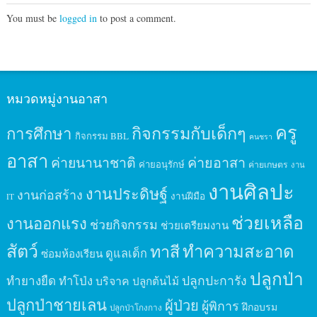
You must be
logged in
to post a comment.
หมวดหมู่งานอาสา
ครู
กิจกรรมกับเด็กๆ
การศึกษา
กิจกรรม BBL
คนชรา
อาสา
ค่ายนานาชาติ
ค่ายอาสา
ค่ายอนุรักษ์
ค่ายเกษตร
งาน
งานศิลปะ
งานประดิษฐ์
งานก่อสร้าง
งานฝีมือ
IT
ช่วยเหลือ
งานออกแรง
ช่วยกิจกรรม
ช่วยเตรียมงาน
สัตว์
ทาสี
ทำความสะอาด
ดูแลเด็ก
ซ่อมห้องเรียน
ปลูกป่า
ปลูกปะการัง
ทำยางยืด
ทำโป่ง
บริจาค
ปลูกต้นไม้
ปลูกป่าชายเลน
ผู้ป่วย
ผู้พิการ
ฝึกอบรม
ปลูกป่าโกงกาง