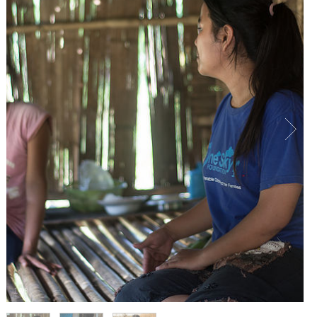
1
/
3