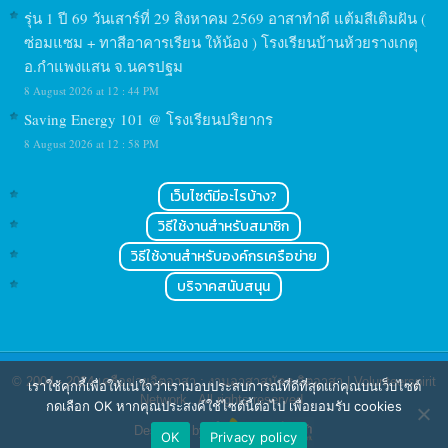
รุ่น 1 ปี 69 วันเสาร์ที่ 29 สิงหาคม 2569 อาสาทำดี แต้มสีเติมฝัน (
ซ่อมแซม + ทาสีอาคารเรียน ให้น้อง ) โรงเรียนบ้านห้วยรางเกตุ
อ.กำแพงแสน จ.นครปฐม
8 August 2026 at 12 : 44 PM
Saving Energy 101 @ โรงเรียนปริยากร
8 August 2026 at 12 : 58 PM
เว็บไซต์มีอะไรบ้าง?
วิธีใช้งานสำหรับสมาชิก
วิธีใช้งานสำหรับองค์กรเครือข่าย
บริจาคสนับสนุน
© 2004 - 2024
เครือข่ายจิตอาสา : งานอาสาสมัคร จิตอาสา | Volunteerspirit
เราใช้คุกกี้เพื่อให้แน่ใจว่าเรามอบประสบการณ์ที่ดีที่สุดแก่คุณบนเว็บไซต์
Network
. All rights reserved.
กดเลือก OK หากคุณประสงค์ใช้ไซต์นี้ต่อไป เพื่อยอมรับ cookies
Designed by
OK
Privacy policy