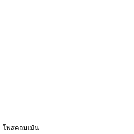
โพสคอมเม้น