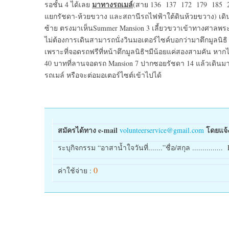
มาทางรถเมล์
รอชั้น 4 ได้เลย
(สาย 136 137 172 179 185 20
แยกรัชดา-ห้วยขวาง และสถานีรถไฟฟ้าใต้ดินห้วยขวาง) เดินเ
ซ้าย ตรงมาเห็นSummer Mansion 3 เลี้ยวขวาเข้าทางศาลพระภู
ไม่ต้องการเดินสามารถนั่งวินมอเตอร์ไซค์บอกว่ามาตึกมูลนิ
เพราะที่จอดรถฟรีที่หน้าตึกมูลนิธิฯมีน้อยแค่สองสามคัน ห
40 บาทที่ลานจอดรถ Mansion 7 ปากซอยรัชดา 14 แล้วเดินมาที
รถเมล์ หรือจะต่อมอเตอร์ไซต์เข้าไปได้
สมัครได้ทาง
e-mail
โดยแจ้
volunteerservice@gmail.com
ระบุกิจกรรม “อาสาน้ำใจวันที่.......”ชื่อ/สกุล ............... E-
0
ค่าใช้จ่าย :