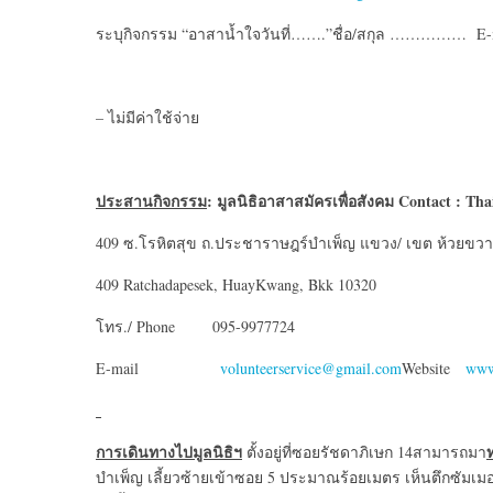
ระบุกิจกรรม “อาสาน้ำใจวันที่…….”ชื่อ/สกุล ……………
– ไม่มีค่าใช้จ่าย
ประสานกิจกรรม
: มูลนิธิอาสาสมัครเพื่อสังคม Contact : Tha
409 ซ.โรหิตสุข ถ.ประชาราษฎร์บำเพ็ญ แขวง/ เขต ห้วยขวา
409 Ratchadapesek, HuayKwang, Bkk 10320
โทร./ Phone 095-9977724
E-mail
volunteerservice@gmail.com
Website
www.
การเดินทางไปมูลนิธิฯ
ตั้งอยู่ที่ซอยรัชดาภิเษก 14สามารถมา
บำเพ็ญ เลี้ยวซ้ายเข้าซอย 5 ประมาณร้อยเมตร เห็นตึกซัมเมอร์