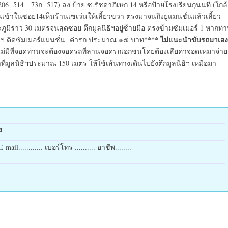
6 514 73ก 517) ลง ป้าย ซ.รัชดาภิเษก 14 หรือป้ายโรงเรียนกุนนที (ใกล้
ข้าในซอย14เห็นร้านเซเว่นให้เลี้ยวขวา ตรงมาจนถึงยูแมนชั่นแล้วเลี้ยว
มิราว 30 เมตรจนสุดซอย ตึกมูลนิธิฯอยู่ซ้ายมือ ตรงข้ามซัมเมอร์ 1 หากท่
**** ไม่แนะนำขับรถมาเอง
ธิ ฯ ติดซัมเมอร์แมนชั่น ค่ารถ ประมาณ ๑๕ บาท
ากไม่มีที่จอดท่านจะต้องจอดรถที่ลานจอดรถเอกชนโดยต้องเสียค่าจอดเหมาจ่าย
่มูลนิธิฯประมาณ 150 เมตร ให้ใช้เส้นทางเดินไปยังตึกมูลนิธิฯ เหมือมา
ง
mail............ เบอร์โทร .......... อาชีพ........