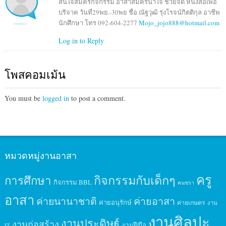
สนใจสมัครกิจกรรม อาสาสมัครน้ำใจ ช่วยจัด หนังสือเพื่อ
บริจาค วันที่29พย.-30พย ชื่อ ณัฐวุฒิ รุ่งโรจน์กิตติกุล อาชีพ
นักศึกษา โทร 092-604-2277
Mojo_jojo888@hotmail.com
Log in to Reply
โพสคอมเม้น
You must be
logged in
to post a comment.
หมวดหมู่งานอาสา
ครู
กิจกรรมกับเด็กๆ
การศึกษา
กิจกรรม BBL
คนชรา
อาสา
ค่ายนานาชาติ
ค่ายอาสา
ค่ายอนุรักษ์
ค่ายเกษตร
งาน
งานศิลปะ
งานประดิษฐ์
งานก่อสร้าง
งานฝีมือ
IT