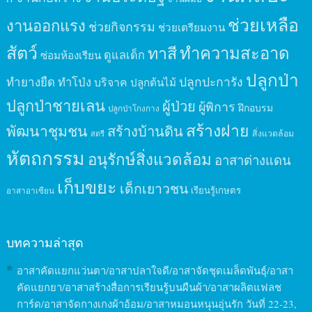
ช่วยเหลือ
งานออกแรง
ช่วยกิจกรรม
ช่วยเตรียมงาน
สัตว์
ทาสี
ทำความสะอาด
ดูแลเด็ก
ซ่อมห้องเรียน
ปลูกป่า
ปลูกปะการัง
ทำยางยืด
ทำโป่ง
บริจาค
ปลูกต้นไม้
ปลูกป่าชายเลน
ผู้ป่วย
ผู้พิการ
ฝึกอบรม
ปลูกป่าโกงกาง
สร้างฝาย
พัฒนาชุมชน
สร้างบ้านดิน
สิ่งแวดล้อม
สตรี
หัตถกรรม
อนุรักษ์สิ่งแวดล้อม
อาสาต่างแดน
เก็บขยะ
เด็กเยาวชน
เรียนรู้เกษตร
อาสาอาเซียน
บทความล่าสุด
อาสาคัดแยกแว่นตา/อาสาปลาใจดี/อาสาจัดชุดเมล็ดพันธุ์/อาสา
คัดแยกยา/อาสาสร้างสื่อการเรียนรู้บนผืนผ้า/อาสาผลิตแฟลช
การ์ด/อาสาจัดกางเกงผ้าอ้อม/อาสาหมอนหนุนอุ่นรัก วันที่ 22-23,