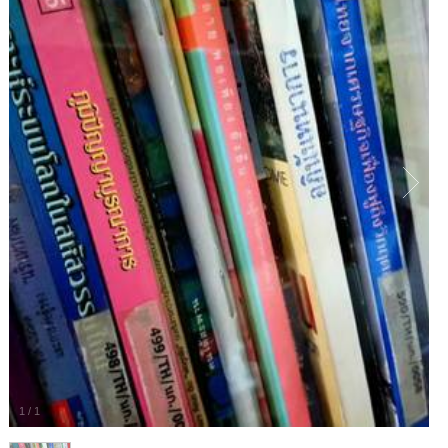
1
/
1