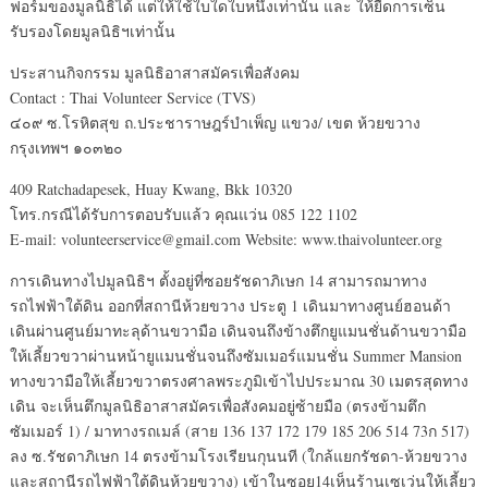
ฟอร์มของมูลนิธิได้ แต่ให้ใช้ใบใดใบหนึ่งเท่านั้น และ ให้ยืดการเซ็น
รับรองโดยมูลนิธิฯเท่านั้น
ประสานกิจกรรม มูลนิธิอาสาสมัครเพื่อสังคม
Contact : Thai Volunteer Service (TVS)
๔๐๙ ซ.โรหิตสุข ถ.ประชาราษฎร์บำเพ็ญ แขวง/ เขต ห้วยขวาง
กรุงเทพฯ ๑๐๓๒๐
409 Ratchadapesek, Huay Kwang, Bkk 10320
โทร.กรณีได้รับการตอบรับแล้ว คุณแว่น 085 122 1102
E-mail: volunteerservice@gmail.com Website: www.thaivolunteer.org
การเดินทางไปมูลนิธิฯ ตั้งอยู่ที่ซอยรัชดาภิเษก 14 สามารถมาทาง
รถไฟฟ้าใต้ดิน ออกที่สถานีห้วยขวาง ประตู 1 เดินมาทางศูนย์ฮอนด้า
เดินผ่านศูนย์มาทะลุด้านขวามือ เดินจนถึงข้างตึกยูแมนชั่นด้านขวามือ
ให้เลี้ยวขวาผ่านหน้ายูแมนชั่นจนถึงซัมเมอร์แมนชั่น Summer Mansion
ทางขวามือให้เลี้ยวขวาตรงศาลพระภูมิเข้าไปประมาณ 30 เมตรสุดทาง
เดิน จะเห็นตึกมูลนิธิอาสาสมัครเพื่อสังคมอยู่ซ้ายมือ (ตรงข้ามตึก
ซัมเมอร์ 1) / มาทางรถเมล์ (สาย 136 137 172 179 185 206 514 73ก 517)
ลง ซ.รัชดาภิเษก 14 ตรงข้ามโรงเรียนกุนนที (ใกล้แยกรัชดา-ห้วยขวาง
และสถานีรถไฟฟ้าใต้ดินห้วยขวาง) เข้าในซอย14เห็นร้านเซเว่นให้เลี้ยว