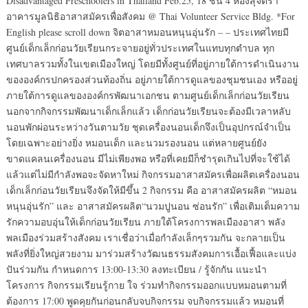
Disadvantaged Preschoolers in Thailand Feb.25, 18 ชั้น 4 ห้องสุจิตรา
อาคารมูลนิธิอาสาสมัครเพื่อสังคม @ Thai Volunteer Service Bldg. *For
English please scroll down จิตอาสาหมอนหนุนอุ่นรัก – – ประเทศไทยมี
ศูนย์เด็กเล็กก่อนวัยเรียนกระจายอยู่ทั่วประเทศในแทบทุกตำบล ทุก
เทศบาลรวมทั้งในเขตเมืองใหญ่ โดยมีทั้งศูนย์ที่อยู่ภายใต้การดำเนินงาน
ขององค์กรปกครองส่วนท้องถิ่น อยู่ภายใต้การดูแลของชุมชนเอง หรืออยู่
ภายใต้การดูแลขององค์กรพัฒนาเอกชน ตามศูนย์เด็กเล็กก่อนวัยเรียน
นอกจากกิจกรรมพัฒนาเด็กเล็กแล้ว เด็กก่อนวัยเรียนจะต้องมีเวลาหลับ
นอนพักผ่อนระหว่างวันตามวัย ชุดเครื่องนอนเด็กจึงเป็นอุปกรณ์จำเป็น
โดยเฉพาะอย่างยิ่ง หมอนเด็ก และนวมรองนอน แต่หลายศูนย์ยัง
ขาดแคลนเครื่องนอน มีไม่เพียงพอ หรือที่เคยมีก็ชำรุดเกินไปที่จะใช้ได้
แล้วแต่ไม่มีกำลังพอจะจัดหาใหม่ กิจกรรมอาสาสมัครเพื่อผลิตเครื่องนอน
เด็กเล็กก่อนวัยเรียนจึงจัดให้มีขึ้น 2 กิจกรรม คือ อาสาสมัครผลิต “หมอน
หนุนอุ่นรัก” และ อาสาสมัครผลิต“นวมปูนอน ซ่อนรัก” เพื่อเติมเต็มความ
รักความอบอุ่นให้เด็กก่อนวัยเรียน ภายใต้โครงการพลเมืองอาสา พลัง
พลเมืองร่วมสร้างสังคม เราเชื่อว่าเมื่อกำลังเล็กๆรวมกัน จะกลายเป็น
พลังที่ยิ่งใหญ่สวยงาม มาร่วมสร้างวัฒนธรรมสังคมการเอื้อเฟื้อและแบ่ง
ปันร่วมกัน กำหนดการ 13:00-13:30 ลงทะเบียน / รู้จักกัน แนะนำ
โครงการ กิจกรรมเรียนรู้กาย ใจ ร่วมทำกิจกรรมออกแบบหมอนตามที่
ต้องการ 17:00 พูดคุยกันก่อนกลับจบกิจกรรม จบกิจกรรมแล้ว หมอนที่