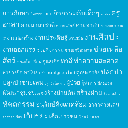
ครู
กิจกรรมกับเด็กๆ
การศึกษา
กิจกรรม BBL
คนชรา
อาสา
ค่ายนานาชาติ
ค่ายอาสา
ค่ายอนุรักษ์
ค่ายเกษตร
งาน
งานศิลปะ
งานประดิษฐ์
งานก่อสร้าง
งานฝีมือ
IT
ช่วยเหลือ
งานออกแรง
ช่วยกิจกรรม
ช่วยเตรียมงาน
สัตว์
ทาสี
ทำความสะอาด
ดูแลเด็ก
ซ่อมห้องเรียน
ปลูกป่า
ปลูกปะการัง
ทำยางยืด
ทำโป่ง
บริจาค
ปลูกต้นไม้
ปลูกป่าชายเลน
ผู้ป่วย
ผู้พิการ
ฝึกอบรม
ปลูกป่าโกงกาง
สร้างฝาย
พัฒนาชุมชน
สร้างบ้านดิน
สิ่งแวดล้อม
สตรี
หัตถกรรม
อนุรักษ์สิ่งแวดล้อม
อาสาต่างแดน
เก็บขยะ
เด็กเยาวชน
เรียนรู้เกษตร
อาสาอาเซียน