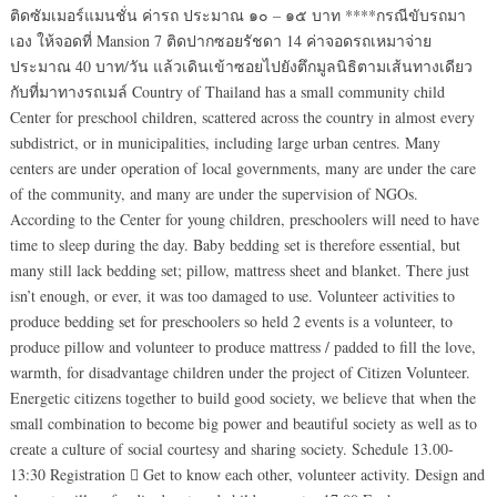
ติดซัมเมอร์แมนชั่น ค่ารถ ประมาณ ๑๐ – ๑๕ บาท ****กรณีขับรถมา
เอง ให้จอดที่ Mansion 7 ติดปากซอยรัชดา 14 ค่าจอดรถเหมาจ่าย
ประมาณ 40 บาท/วัน แล้วเดินเข้าซอยไปยังตึกมูลนิธิตามเส้นทางเดียว
กับที่มาทางรถเมล์ Country of Thailand has a small community child
Center for preschool children, scattered across the country in almost every
subdistrict, or in municipalities, including large urban centres. Many
centers are under operation of local governments, many are under the care
of the community, and many are under the supervision of NGOs.
According to the Center for young children, preschoolers will need to have
time to sleep during the day. Baby bedding set is therefore essential, but
many still lack bedding set; pillow, mattress sheet and blanket. There just
isn’t enough, or ever, it was too damaged to use. Volunteer activities to
produce bedding set for preschoolers so held 2 events is a volunteer, to
produce pillow and volunteer to produce mattress / padded to fill the love,
warmth, for disadvantage children under the project of Citizen Volunteer.
Energetic citizens together to build good society, we believe that when the
small combination to become big power and beautiful society as well as to
create a culture of social courtesy and sharing society. Schedule 13.00-
13:30 Registration  Get to know each other, volunteer activity. Design and