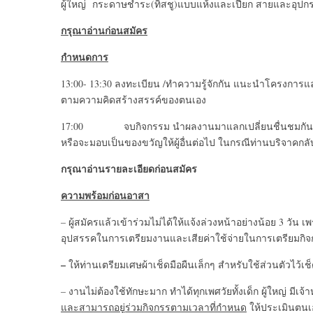
ผู้ใหญ่ กระดาษชำระ(ทิสชู)แบบแห้งและเปียก สายและอุปกรณ
กรุณาอ่านก่อนสมัคร
กำหนดการ
13:00- 13:30 ลงทะเบียน /ทำความรู้จักกัน แนะนำโครงการแล
ตามความคิดสร้างสรรค์ของตนเอง
17:00 จบกิจกรรม นำผลงานมาแลกเปลี่ยนชื่นชมกัน และบอก
หรือจะมอบเป็นของขวัญให้ผู้อื่นต่อไป ในกรณีท่านบริจาคกล
กรุณาอ่านรายละเอียดก่อนสมัคร
ความพร้อมก่อนอาสา
– ผู้สมัครแล้วเข้าร่วมไม่ได้ให้แจ้งล่วงหน้าอย่างน้อย 3 วัน 
อุปสรรคในการเตรียมงานและเสียค่าใช้จ่ายในการเตรียมกิ
–
ให้ท่านเตรียมเศษผ้าเช็ดมือผืนเล็กๆ สำหรับใช้ส่วนตัวไว้เช
– งานไม่ต้องใช้ทักษะมาก ทำได้ทุกเพศวัยทั้งเด็ก ผู้ใหญ่ มีเ
และสามารถอยู่ร่วมกิจกรรตามเวลาที่กำหนด
ให้ประเมินตนเ