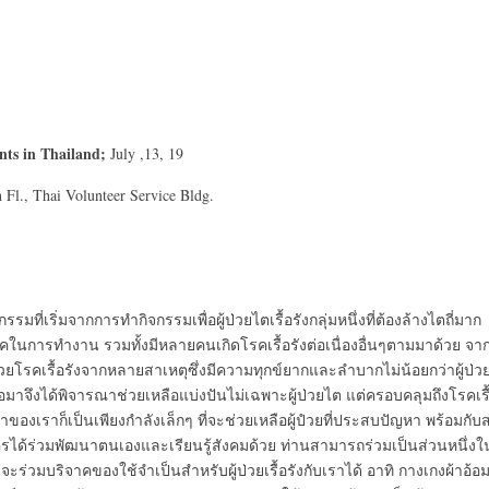
ents in Thailand;
July ,13, 19
h
Fl., Thai Volunteer Service Bldg.
กรรมที่เริ่มจากการทำกิจกรรมเพื่อผู้ป่วยไตเรื้อรังกลุ่มหนึ่งที่ต้องล้างไตถี่มาก
รคในการทำงาน รวมทั้งมีหลายคนเกิดโรคเรื้อรังต่อเนื่องอื่นๆตามมาด้วย จา
ผู้ป่วยโรคเรื้อรังจากหลายสาเหตุซึ่งมีความทุกข์ยากและลำบากไม่น้อยกว่าผู้ป่ว
นๆ ต่อมาจึงได้พิจารณาช่วยเหลือแบ่งปันไม่เฉพาะผู้ป่วยไต แต่ครอบคลุมถึงโรคเรื
ของเราก็เป็นเพียงกำลังเล็กๆ ที่จะช่วยเหลือผู้ปํวยที่ประสบปัญหา พร้อมกับส
รได้ร่วมพัฒนาตนเองและเรียนรู้สังคมด้วย ท่านสามารถร่วมเป็นส่วนหนึ่งใ
ร่วมบริจาคของใช้จำเป็นสำหรับผู้ป่วยเรื้อรังกับเราได้ อาทิ กางเกงผ้าอ้อ