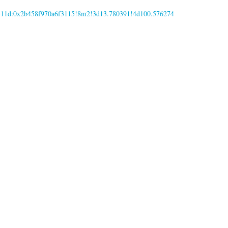
3311d:0x2b458f970a6f3115!8m2!3d13.780391!4d100.576274