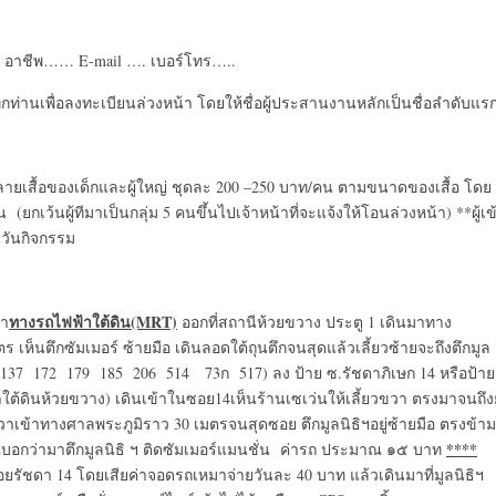
. อาชีพ…… E-mail …. เบอร์โทร…..
มทุกท่านเพื่อลงทะเบียนล่วงหน้า โดยให้ชื่อผู้ประสานงานหลักเป็นชื่อลำดับแร
ทำลายเสื้อของเด็กและผู้ใหญ่ ชุดละ 200 –250 บาท/คน ตามขนาดของเสื้อ โดย
ยกเว้นผู้ทีมาเป็นกลุ่ม 5 คนขึ้นไปเจ้าหน้าที่จะแจ้งให้โอนล่วงหน้า) **ผู้เข
วันกิจกรรม
ทางรถไฟฟ้าใต้ดิน
(MRT)
มา
ออกที่สถานีห้วยขวาง ประตู 1 เดินมาทาง
ห็นตึกซัมเมอร์ ซ้ายมือ เดินลอดใต้ถุนตึกจนสุดแล้วเลี้ยวซ้ายจะถึงตึกมูล
137 172 179 185 206 514 73ก 517) ลง ป้าย ซ.รัชดาภิเษก 14 หรือป้าย
ต้ดินห้วยขวาง) เดินเข้าในซอย14เห็นร้านเซเว่นให้เลี้ยวขวา ตรงมาจนถึงย
ขวาเข้าทางศาลพระภูมิราว 30 เมตรจนสุดซอย ตึกมูลนิธิฯอยู่ซ้ายมือ ตรงข้าม
****
ค์บอกว่ามาตึกมูลนิธิ ฯ ติดซัมเมอร์แมนชั่น ค่ารถ ประมาณ ๑๕ บาท
ัชดา 14 โดยเสียค่าจอดรถเหมาจ่ายวันละ 40 บาท แล้วเดินมาที่มูลนิธิฯ