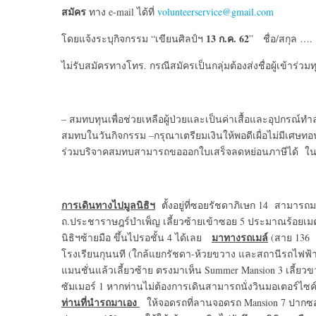
สมัคร
ทาง e-mail ได้ที่
volunteerservice@gmail.com
13 ก.ค. 62
โดยแจ้งระบุกิจกรรม “เขียนศิลป์ฯ
” ชื่อ/สกุล …
ไม่รับสมัครทางโทร. กรณีสมัครเป็นกลุ่มต้องส่งชื่อผู้เข้าร่ว
– สมทบทุนเพื่อช่วยเหลือผู้ป่วยและเป็นค่าเสื้อและอุปกรณ์
สมทบในวันกิจกรรม –กรุณาเตรียมเงินให้พอดีเผื่อไม่มีเศษทอน (
ร่วมบริจาคสมทบสามารถขอออกใบเสร็จลดหย่อนภาษีได้ ใน
การเดินทางไปมูลนิธิฯ
ตั้งอยู่ที่ซอยรัชดาภิเษก 14 สามารถ
ถ.ประชาราษฎร์บำเพ็ญ เลี้ยวซ้ายเข้าซอย 5 ประมาณร้อยเมตร เ
มาทางรถเมล์
นิธิฯซ้ายมือ ขึ้นไปรอชั้น 4 ได้เลย
(สาย 136 
โรงเรียนกุนนที (ใกล้แยกรัชดา-ห้วยขวาง และสถานีรถไฟฟ้าใ
แมนชั่นแล้วเลี้ยวซ้าย ตรงมาเห็น Summer Mansion 3 เลี้ยว
ซัมเมอร์ 1 หากท่านไม่ต้องการเดินสามารถนั่งวินมอเตอร์ไซ
ท่านที่นำรถมาเอง
ให้จอดรถที่ลานจอดรถ Mansion 7 ปากซอยร