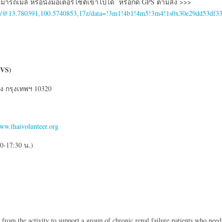
นมารถเมล์ หรือนั่งมอเตอร์ไซต์เข้าไปได้ หรือกด GPS ตามลิ้ง >>>
vice/@13.780391,100.5740853,17z/data=!3m1!4b1!4m5!3m4!1s0x30e29dd53df
TVS)
ง กรุงเทพฯ 10320
ww.thaivolunteer.org
0-17:30 น.)
ts from the activity to support a group of chronic renal failure patients who need