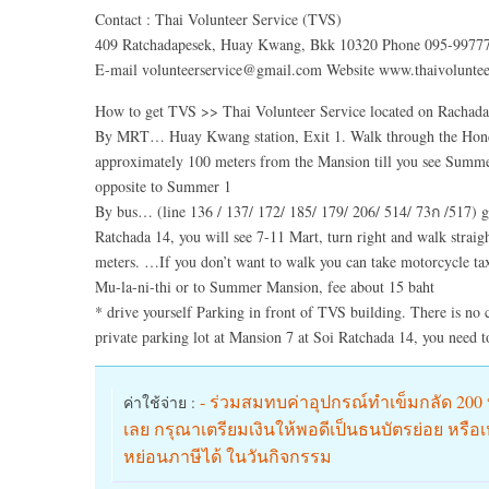
Contact : Thai Volunteer Service (TVS)
409 Ratchadapesek, Huay Kwang, Bkk 10320 Phone 095-99777
E-mail volunteerservice@gmail.com Website www.thaivoluntee
How to get TVS >> Thai Volunteer Service located on Rachada
By MRT… Huay Kwang station, Exit 1. Walk through the Honda 
approximately 100 meters from the Mansion till you see Summ
opposite to Summer 1
By bus… (line 136 / 137/ 172/ 185/ 179/ 206/ 514/ 73ก /517) g
Ratchada 14, you will see 7-11 Mart, turn right and walk strai
meters. …If you don’t want to walk you can take motorcycle tax
Mu-la-ni-thi or to Summer Mansion, fee about 15 baht
* drive yourself Parking in front of TVS building. There is no ch
private parking lot at Mansion 7 at Soi Ratchada 14, you need t
- ร่วมสมทบค่าอุปกรณ์ทำเข็มกลัด 20
ค่าใช้จ่าย :
เลย กรุณาเตรียมเงินให้พอดีเป็นธนบัตรย่อย หรื
หย่อนภาษีได้ ในวันกิจกรรม