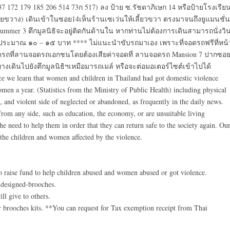
 172 179 185 206 514 73ก 517) ลง ป้าย ซ.รัชดาภิเษก 14 หรือป้ายโรงเรีย
ยขวาง) เดินเข้าในซอย14เห็นร้านเซเว่นให้เลี้ยวขวา ตรงมาจนถึงยูแมนชั่น
Summer 3 ตึกมูลนิธิจะอยู่ติดกันด้านใน หากท่านไม่ต้องการเดินสามารถนั่งวิ
รถ ประมาณ ๑๐ – ๑๕ บาท **** ไม่แนะนำขับรถมาเอง เพราะที่จอดรถฟรีที่หน้
งจอดรถที่ลานจอดรถเอกชนโดยต้องเสียค่าจอดที่ ลานจอดรถ Mansion 7 ปากซอ
างเดินไปยังตึกมูลนิธิฯเหมือมารถเมล์ หรือจะต่อมอเตอร์ไซต์เข้าไปได้
ince we learn that women and children in Thailand had got domestic violence
en a year. (Statistics from the Ministry of Public Health) including physical
, and violent side of neglected or abandoned, as frequently in the daily news.
rom any side, such as education, the economy, or are unsuitable living
 need to help them in order that they can return safe to the society again. Ou
g the children and women affected by the violence.
o raise fund to help children abused and women abused or got violence.
 designed-brooches.
ill give to others.
or brooches kits. **You can request for Tax exemption receipt from Thai