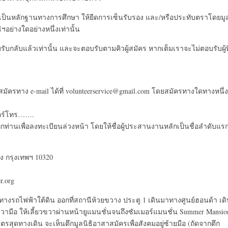
่อเป็นหลักฐานทางการศึกษา ให้ยืดการเซ็นรับรอง และ/หรือประทับตราโดยมู
อย่างใดอย่างหนึ่งเท่านั้น
รับกลับแล้วเท่านั้น และจะตอบรับตามคิวผู้สมัคร หากเต็มเราจะไม่ตอบรับผู้ที
ัครทาง e-mail ได้ที่ volunteerservice@gmail.com โดยสมัครทางใดทางหนึ่ง
บอร์โทร…….
มทุกท่านเพื่อลงทะเบียนล่วงหน้า โดยให้ชื่อผู้ประสานงานหลักเป็นชื่อลำดับแร
ง กรุงเทพฯ 10320
r.org
าทางรถไฟฟ้าใต้ดิน ออกที่สถานีห้วยขวาง ประตู 1 เดินมาทางศูนย์ฮอนด้า เด
ขวามือ ให้เลี้ยวขวาผ่านหน้ายูแมนชั่นจนถึงซัมเมอร์แมนชั่น Summer Mansio
ุดทางเดิน จะเห็นตึกมูลนิธิอาสาสมัครเพื่อสังคมอยู่ซ้ายมือ (ถัดจากตึก