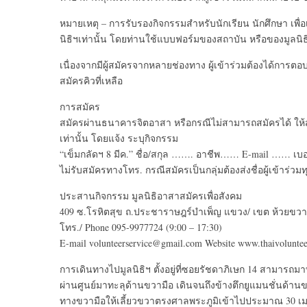
หมายเหตุ – การรับรองกิจกรรมสำหรับนักเรียน นักศึกษา เพื
นิธิฯเท่านั้น โดยท่านใช้แบบฟอร์มของสถาบัน หรือของมูลนิธิฯ
เนื่องจากมีผู้สมัครจากหลายช่องทาง ผู้เข้าร่วมต้องได้การตอบ
สมัครคิวที่เหลือ
การสมัคร
สมัครผ่านธนาคารจิตอาสา หรือกรณีไม่สามารถสมัครได้ ให้สม
เท่านั้น โดยแจ้ง ระบุกิจกรรม
“เข็มกลัดฯ 8 มีค.” ชื่อ/สกุล ……. อาชีพ…… E-mail …… เ
ไม่รับสมัครทางโทร. กรณีสมัครเป็นกลุ่มต้องส่งชื่อผู้เข้าร่ว
ประสานกิจกรรม มูลนิธิอาสาสมัครเพื่อสังคม
409 ซ.โรหิตสุข ถ.ประชาราษฎร์บำเพ็ญ แขวง/ เขต ห้วยขวา
โทร./ Phone 095-9977724 (9:00 – 17:30)
E-mail volunteerservice@gmail.com Website www.thaivoluntee
การเดินทางไปมูลนิธิฯ ตั้งอยู่ที่ซอยรัชดาภิเษก 14 สามารถม
ผ่านศูนย์มาทะลุด้านขวามือ เดินจนถึงข้างตึกยูแมนชั่นด้าน
ทางขวามือให้เลี้ยวขวาตรงศาลพระภูมิเข้าไปประมาณ 30 เมตรส