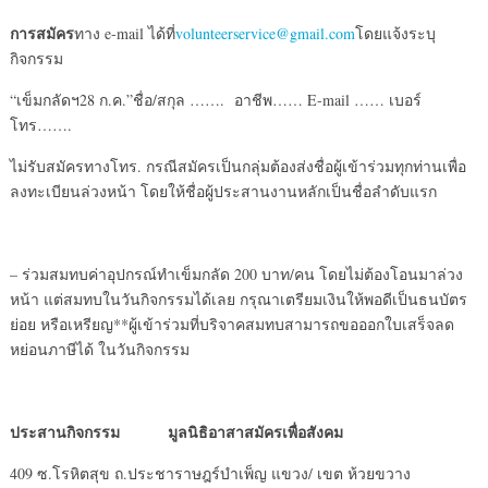
การสมัคร
ทาง e-mail ได้ที่
volunteerservice@gmail.com
โดยแจ้งระบุ
กิจกรรม
“เข็มกลัดฯ28 ก.ค.”ชื่อ/สกุล ……. อาชีพ…… E-mail …… เบอร์
โทร…….
ไม่รับสมัครทางโทร. กรณีสมัครเป็นกลุ่มต้องส่งชื่อผู้เข้าร่วมทุกท่านเพื่อ
ลงทะเบียนล่วงหน้า โดยให้ชื่อผู้ประสานงานหลักเป็นชื่อลำดับแรก
– ร่วมสมทบค่าอุปกรณ์ทำเข็มกลัด 200 บาท/คน โดยไม่ต้องโอนมาล่วง
หน้า แต่สมทบในวันกิจกรรมได้เลย กรุณาเตรียมเงินให้พอดีเป็นธนบัตร
ย่อย หรือเหรียญ**ผู้เข้าร่วมที่บริจาคสมทบสามารถขอออกใบเสร็จลด
หย่อนภาษีได้ ในวันกิจกรรม
ประสานกิจกรรม มูลนิธิอาสาสมัครเพื่อสังคม
409 ซ.โรหิตสุข ถ.ประชาราษฎร์บำเพ็ญ แขวง/ เขต ห้วยขวาง