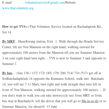
E-mail
volunteerservice@gmail.com
Website
www.thaivolunteer.org
How to get TVS
>>Thai Volunteer Service located on Rachadapisek Rd.,
Soi 14
By MRT
…HuayKwang station, Exit 1. Walk through the Honda Service
Center, till see You Mansion on the right hand, walking onward for
approximately 100 meters from the Mansion till you see Summer Mansion
3 on your right hand turn right… TVS is next to Summer 3 and opposite to
Summer 1
By bus
… (line 136 / 137/ 172/ 185/ 179/ 206/ 514/ 73ก /517) get off at
SoiRatchadaphisek 14 opposite the Kunnatee School, walk into Ratchada
14, you will see 7-11 Mart, turn right and walk straight then turn left in
front of You Mansion, walking onward for approximately 100 meters. …If
you don’t want to walk you can take motorcycle taxi from MRT or from
bus stop at Ratchada14, tell the driver that you will go to
Mu-la-ni-thi
or to
Summer Mansion, fee about10 -15 baht