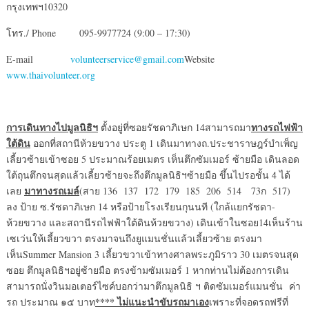
กรุงเทพฯ10320
โทร./ Phone 095-9977724 (9:00 – 17:30)
E-mail
volunteerservice@gmail.com
Website
www.thaivolunteer.org
การเดินทางไปมูลนิธิฯ
ทางรถไฟฟ้า
ตั้งอยู่ที่ซอยรัชดาภิเษก 14สามารถมา
ใต้ดิน
ออกที่สถานีห้วยขวาง ประตู 1 เดินมาทางถ.ประชาราษฎร์บำเพ็ญ
เลี้ยวซ้ายเข้าซอย 5 ประมาณร้อยเมตร เห็นตึกซัมเมอร์ ซ้ายมือ เดินลอด
ใต้ถุนตึกจนสุดแล้วเลี้ยวซ้ายจะถึงตึกมูลนิธิฯซ้ายมือ ขึ้นไปรอชั้น 4 ได้
มาทางรถเมล์
เลย
(สาย 136 137 172 179 185 206 514 73ก 517)
ลง ป้าย ซ.รัชดาภิเษก 14 หรือป้ายโรงเรียนกุนนที (ใกล้แยกรัชดา-
ห้วยขวาง และสถานีรถไฟฟ้าใต้ดินห้วยขวาง) เดินเข้าในซอย14เห็นร้าน
เซเว่นให้เลี้ยวขวา ตรงมาจนถึงยูแมนชั่นแล้วเลี้ยวซ้าย ตรงมา
เห็นSummer Mansion 3 เลี้ยวขวาเข้าทางศาลพระภูมิราว 30 เมตรจนสุด
ซอย ตึกมูลนิธิฯอยู่ซ้ายมือ ตรงข้ามซัมเมอร์ 1 หากท่านไม่ต้องการเดิน
สามารถนั่งวินมอเตอร์ไซค์บอกว่ามาตึกมูลนิธิ ฯ ติดซัมเมอร์แมนชั่น ค่า
**** ไม่แนะนำขับรถมาเอง
รถ ประมาณ ๑๕ บาท
เพราะที่จอดรถฟรีที่