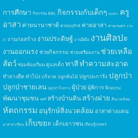
ครู
กิจกรรมกับเด็กๆ
การศึกษา
กิจกรรม BBL
คนชรา
อาสา
ค่ายนานาชาติ
ค่ายอาสา
ค่ายอนุรักษ์
ค่ายเกษตร
งาน
งานศิลปะ
งานประดิษฐ์
งานก่อสร้าง
งานฝีมือ
IT
ช่วยเหลือ
งานออกแรง
ช่วยกิจกรรม
ช่วยเตรียมงาน
สัตว์
ทาสี
ทำความสะอาด
ดูแลเด็ก
ซ่อมห้องเรียน
ปลูกป่า
ปลูกปะการัง
ทำยางยืด
ทำโป่ง
บริจาค
ปลูกต้นไม้
ปลูกป่าชายเลน
ผู้ป่วย
ผู้พิการ
ฝึกอบรม
ปลูกป่าโกงกาง
สร้างฝาย
พัฒนาชุมชน
สร้างบ้านดิน
สิ่งแวดล้อม
สตรี
หัตถกรรม
อนุรักษ์สิ่งแวดล้อม
อาสาต่างแดน
เก็บขยะ
เด็กเยาวชน
เรียนรู้เกษตร
อาสาอาเซียน