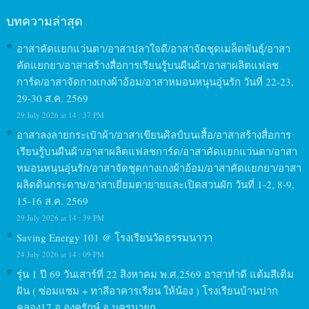
บทความล่าสุด
อาสาคัดแยกแว่นตา/อาสาปลาใจดี/อาสาจัดชุดเมล็ดพันธุ์/อาสา
คัดแยกยา/อาสาสร้างสื่อการเรียนรู้บนผืนผ้า/อาสาผลิตแฟลช
การ์ด/อาสาจัดกางเกงผ้าอ้อม/อาสาหมอนหนุนอุ่นรัก วันที่ 22-23,
29-30 ส.ค. 2569
29 July 2026 at 14 : 37 PM
อาสาลงลายกระเป๋าผ้า/อาสาเขียนศิลป์บนเสื้อ/อาสาสร้างสื่อการ
เรียนรู้บนผืนผ้า/อาสาผลิตแฟลชการ์ด/อาสาคัดแยกแว่นตา/อาสา
หมอนหนุนอุ่นรัก/อาสาจัดชุดกางเกงผ้าอ้อม/อาสาคัดแยกยา/อาสา
ผลิตดินกระดาษ/อาสาเยี่ยมตายายและเปิดสวนผัก วันที่ 1-2, 8-9,
15-16 ส.ค. 2569
29 July 2026 at 14 : 39 PM
Saving Energy 101 @ โรงเรียนวัดธรรมนาวา
24 July 2026 at 14 : 09 PM
รุ่น 1 ปี 69 วันเสาร์ที่ 22 สิงหาคม พ.ศ.2569 อาสาทำดี แต้มสีเติม
ฝัน ( ซ่อมแซม + ทาสีอาคารเรียน ให้น้อง ) โรงเรียนบ้านปาก
คลอง17 อ.องครักษ์ จ.นครนายก