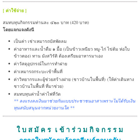
[ ค่าใช้จ่าย ]
สมทบทุนกิจกรรมท่านละ ๔๒๐ บาท (420 บาท)
โดยแจกแจงดังนี
เป็นค่า เช่าเหมารถบัสพัดลม
ค่าอาหารและน้ำดื่ม ๑ มื้อ (เป็นข้าวเหนียว หมู-ไก่ ไข่ต้ม ห่อใบ
ข้าวตอง) ทาน มังสวิรัติ ต้องเตรียมอาหารมาเอง
ค่าวัสดุอุปกรณ์ในการทำฝาย
ค่าเหมารถกระบะเข้าพื้นที่
ค่าวิทยากรและผู้ช่วยสร้างฝาย (ชาวบ้านในพื้นที่) (ให้ค่าเดินทาง
ชาวบ้านในพื้นที่ ที่มาช่วย)
สมทบทุนค่าน้ำค่าไฟที่วัด
** ลงแรงลงเงินมาช่วยกันแบบประชาชนอาสาเพราะไม่ได้รับเงิน
ทุนสนับสนุนจากหน่วยงานใด **
ใ บ ส มั ค ร เ ข้ า ร่ ว ม กิ จ ก ร ร ม