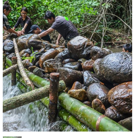
1
/
1