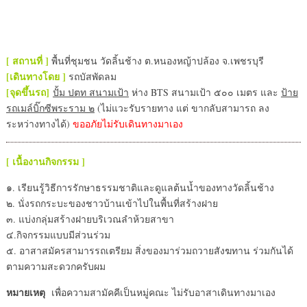
[ สถานที่ ]
พื้นที่ชุมชน วัดลิ้นช้าง ต.หนองหญ้าปล้อง จ.เพชรบุรี
[เดินทางโดย ]
รถบัสพัดลม
[จุดขึ้นรถ]
ปั้ม ปตท สนามเป้า
ห่าง BTS สนามเป้า ๕๐๐ เมตร และ
ป้าย
รถเมล์บิ๊กซีพระราม ๒
(ไม่แวะรับรายทาง แต่ ขากลับสามารถ ลง
ระหว่างทางได้)
ขออภัยไม่รับเดินทางมาเอง
[ เนื้องานกิจกรรม ]
๑. เรียนรู้วิธีการรักษาธรรมชาติและดูแลต้นน้ำของทางวัดลิ้นช้าง
๒. นั่งรถกระบะของชาวบ้านเข้าไปในพื้นที่สร้างฝาย
๓. แบ่งกลุ่มสร้างฝายบริเวณลำห้วยสาขา
๔.กิจกรรมแบบมีส่วนร่วม
๕. อาสาสมัครสามารรถเตรียม สิ่งของมาร่วมถวายสังฆทาน ร่วมกันได้
ตามความสะดวกครับผม
หมายเหตุ
เพื่อความสามัคคีเป็นหมู่คณะ ไม่รับอาสาเดินทางมาเอง