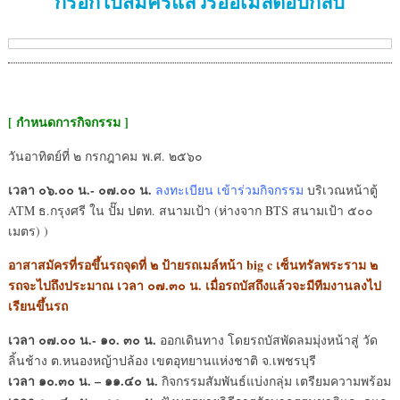
กรอกใบสมัครแล้วรออีเมล์ตอบกลับ
[ กำหนดการกิจกรรม ]
วันอาทิตย์ที่ ๒ กรกฎาคม พ.ศ. ๒๕๖๐
เวลา ๐๖.๐๐ น.- ๐๗.๐๐ น.
ลงทะเบียน เข้าร่วมกิจกรรม
บริเวณหน้าตู้
ATM ธ.กรุงศรี ใน ปั๊ม ปตท. สนามเป้า (ห่างจาก BTS สนามเป้า ๕๐๐
เมตร) )
อาสาสมัครที่รอขึ้นรถจุดที่ ๒ ป้ายรถเมล์หน้า big c เซ็นทรัลพระราม ๒
รถจะไปถึงประมาณ เวลา ๐๗.๓๐ น. เมื่อรถบัสถึงแล้วจะมีทีมงานลงไป
เรียนขึ้นรถ
เวลา ๐๗.๐๐ น.- ๑๐. ๓๐ น.
ออกเดินทาง โดยรถบัสพัดลมมุ่งหน้าสู่ วัด
ลิ้นช้าง ต.หนองหญ้าปล้อง เขตอุทยานแห่งชาติ จ.เพชรบุรี
เวลา ๑๐.๓๐ น. – ๑๑.๔๐ น.
กิจกรรมสัมพันธ์แบ่งกลุ่ม เตรียมความพร้อม