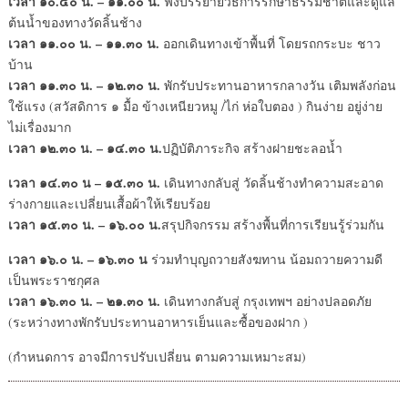
เวลา ๑๐.๔๐ น. – ๑๑.๐๐ น.
ฟังบรรยายวิธีการรักษาธรรมชาติและดูแล
ต้นน้ำของทางวัดลิ้นช้าง
เวลา ๑๑.๐๐ น. – ๑๑.๓๐ น.
ออกเดินทางเข้าพื้นที่ โดยรถกระบะ ชาว
บ้าน
เวลา ๑๑.๓๐ น. – ๑๒.๓๐ น.
พักรับประทานอาหารกลางวัน เติมพลังก่อน
ใช้แรง (สวัสดิการ ๑ มื้อ ข้างเหนียวหมู /ไก่ ห่อใบตอง ) กินง่าย อยู่ง่าย
ไม่เรื่องมาก
เวลา ๑๒.๓๐ น. – ๑๔.๓๐ น.
ปฏิบัติภาระกิจ สร้างฝายชะลอน้ำ
เวลา ๑๔.๓๐ น – ๑๕.๓๐ น.
เดินทางกลับสู่ วัดลิ้นช้างทำความสะอาด
ร่างกายและเปลี่ยนเสื้อผ้าให้เรียบร้อย
เวลา ๑๕.๓๐ น. – ๑๖.๐๐ น.
สรุปกิจกรรม สร้างพื้นที่การเรียนรู้ร่วมกัน
เวลา ๑๖.๐ น. – ๑๖.๓๐ น
ร่วมทำบุญถวายสังฆทาน น้อมถวายความดี
เป็นพระราชกุศล
เวลา ๑๖.๓๐ น. – ๒๑.๓๐ น.
เดินทางกลับสู่ กรุงเทพฯ อย่างปลอดภัย
(ระหว่างทางพักรับประทานอาหารเย็นและซื้อของฝาก )
(กำหนดการ อาจมีการปรับเปลี่ยน ตามความเหมาะสม)