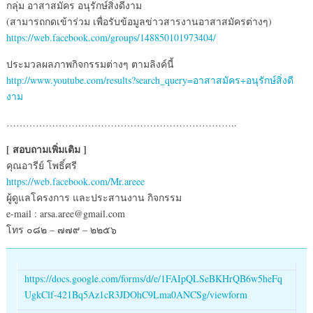
กลุ่ม อาสาสมัคร อนุรักษ์สิ่งดีงาม
(สามารถกดเข้าร่วม เพื่อรับข้อมูลข่าวสารงานอาสาสมัครต่างๆ)
https://web.facebook.com/groups/148850101973404/
ประมวลผลภาพกิจกรรมต่างๆ ตามลิงค์นี้
http://www.youtube.com/results?search_query=อาสาสมัคร+อนุรักษ์สิ่งดี
งาม
……………………………………………………………..
[ สอบถามเพิ่มเติม ]
คุณอารีย์ โพธิ์ศรี
https://web.facebook.com/Mr.areee
ผู้ดูแลโครงการ และประสานงาน กิจกรรม
e-mail : arsa.aree@gmail.com
โทร ๐๘๒ – ๗๗๙ – ๒๒๕๖
https://docs.google.com/forms/d/e/1FAIpQLSeBKHrQB6w5heFq
UgkClf-421Bq5Az1cR3JDOhC9Lma0ANCSg/viewform