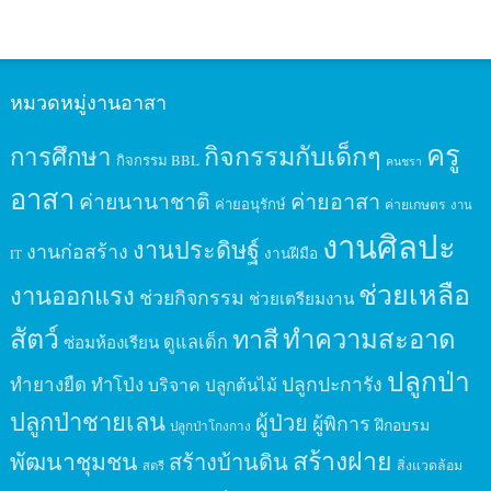
หมวดหมู่งานอาสา
ครู
กิจกรรมกับเด็กๆ
การศึกษา
กิจกรรม BBL
คนชรา
อาสา
ค่ายนานาชาติ
ค่ายอาสา
ค่ายอนุรักษ์
ค่ายเกษตร
งาน
งานศิลปะ
งานประดิษฐ์
งานก่อสร้าง
งานฝีมือ
IT
ช่วยเหลือ
งานออกแรง
ช่วยกิจกรรม
ช่วยเตรียมงาน
สัตว์
ทาสี
ทำความสะอาด
ดูแลเด็ก
ซ่อมห้องเรียน
ปลูกป่า
ปลูกปะการัง
ทำยางยืด
ทำโป่ง
บริจาค
ปลูกต้นไม้
ปลูกป่าชายเลน
ผู้ป่วย
ผู้พิการ
ฝึกอบรม
ปลูกป่าโกงกาง
สร้างฝาย
พัฒนาชุมชน
สร้างบ้านดิน
สิ่งแวดล้อม
สตรี