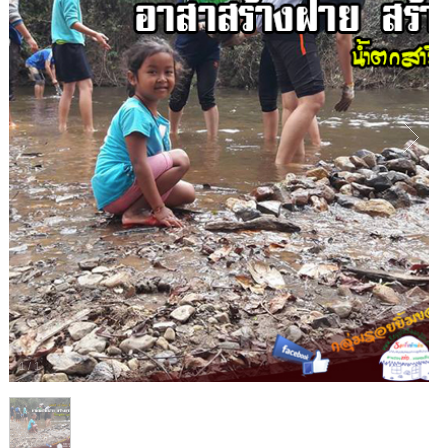
1
/
1