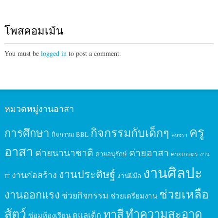
โพสคอมเม้น
You must be
logged in
to post a comment.
หมวดหมู่งานอาสา
ครู
กิจกรรมกับเด็กๆ
การศึกษา
กิจกรรม BBL
คนชรา
อาสา
ค่ายนานาชาติ
ค่ายอาสา
ค่ายอนุรักษ์
ค่ายเกษตร
งาน
งานศิลปะ
งานประดิษฐ์
งานก่อสร้าง
งานฝีมือ
IT
ช่วยเหลือ
งานออกแรง
ช่วยกิจกรรม
ช่วยเตรียมงาน
สัตว์
ทาสี
ทำความสะอาด
ดูแลเด็ก
ซ่อมห้องเรียน