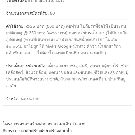
วันปิดรับสมัคร:
March 18, 2017
จำนวนอาสาสมัครที่รับ:
50
ค่าใช้จ่าย:
๕๕๐ บาท (550 บาท) ต่อท่าน ไปกับรถที่จัดให้ (มีประกัน
อุบัติเหตุ) @ 350 บาท (๓๕๐ บาท) ต่อท่าน ขับรถไปเอง (ไม่มีประกัน
อุบัติเหตุ) (ท่านที่เดินทางมาเองนัดเจอกันที่น้ำตกสาริกา ไม่เกิน
๑๐.๐๐น. มาไม่ถูก ให้ MAPs Google นำทาง คำว่า น้ำตกสาริกา
แล้วขับมาเลย ... ไม่ต้องไปลงทะเบียนที่ ปตท.สนามเป้า)
ประเด็นการช่วยเหลือ:
เด็กและเยาวชน, สตรี, คนชรา/ผู้ยากไร้, ช่วย
เหลือสัตว์, สิ่งแวดล้อม, พัฒนาชุมชนและชนบท, ชีวิตและสุขภาพ, ผู้
ประสบภัยพิบัติทางธรรมชาติ, สันทนาการ/การท่องเที่ยว, บ้าน/ที่อยู่
อาศัย
จังหวัด:
นครนายก
โครงการอาสาสร้างฝาย ถวายแผ่นดิน รุ่น ๑๙
อาสาสร้างฝาย สร้างสายน้ำ
กิจกรรม :