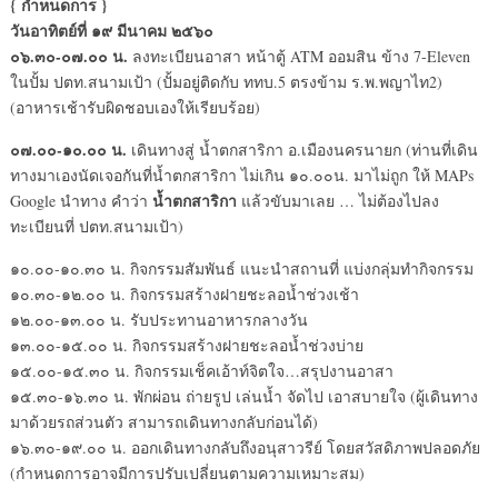
{ กำหนดการ }
วันอาทิตย์ที่ ๑๙ มีนาคม ๒๕๖๐
๐๖.๓๐-๐๗.๐๐ น.
ลงทะเบียนอาสา หน้าตู้ ATM ออมสิน ข้าง 7-Eleven
ในปั้ม ปตท.สนามเป้า (ปั้มอยู่ติดกับ ททบ.5 ตรงข้าม ร.พ.พญาไท2)
(อาหารเช้ารับผิดชอบเองให้เรียบร้อย)
๐๗.๐๐-๑๐.๐๐ น.
เดินทางสู่ น้ำตกสาริกา อ.เมืองนครนายก (ท่านที่เดิน
ทางมาเองนัดเจอกันที่น้ำตกสาริกา ไม่เกิน ๑๐.๐๐น. มาไม่ถูก ให้ MAPs
น้ำตกสาริกา
Google นำทาง คำว่า
แล้วขับมาเลย … ไม่ต้องไปลง
ทะเบียนที่ ปตท.สนามเป้า)
๑๐.๐๐-๑๐.๓๐ น. กิจกรรมสัมพันธ์ แนะนำสถานที่ แบ่งกลุ่มทำกิจกรรม
๑๐.๓๐-๑๒.๐๐ น. กิจกรรมสร้างฝายชะลอน้ำช่วงเช้า
๑๒.๐๐-๑๓.๐๐ น. รับประทานอาหารกลางวัน
๑๓.๐๐-๑๕.๐๐ น. กิจกรรมสร้างฝายชะลอน้ำช่วงบ่าย
๑๕.๐๐-๑๕.๓๐ น. กิจกรรมเช็คเอ้าท์จิตใจ…สรุปงานอาสา
๑๕.๓๐-๑๖.๓๐ น. พักผ่อน ถ่ายรูป เล่นน้ำ จัดไป เอาสบายใจ (ผู้เดินทาง
มาด้วยรถส่วนตัว สามารถเดินทางกลับก่อนได้)
๑๖.๓๐-๑๙.๐๐ น. ออกเดินทางกลับถึงอนุสาวรีย์ โดยสวัสดิภาพปลอดภัย
(กำหนดการอาจมีการปรับเปลี่ยนตามความเหมาะสม)