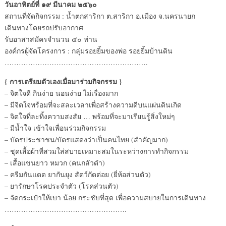
วันอาทิตย์ที่ ๑๙ มีนาคม ๒๕๖๐
สถานที่จัดกิจกรรม : น้ำตกสาริกา ต.สาริกา อ.เมือง จ.นครนายก
เดินทางโดยรถปรับอากาศ
รับอาสาสมัครจำนวน ๕๐ ท่าน
องค์กรผู้จัดโครงการ : กลุ่มรอยยิ้มของพ่อ รอยยิ้มบ้านดิน
…………………………………………………….
{ การเตรียมตัวเองเมื่อมาร่วมกิจกรรม }
– จิตใจดี กินง่าย นอนง่าย ไม่เรื่องมาก
– มีจิตใจพร้อมที่จะสละเวลาเพื่อสร้างความดีบนแผ่นดินเกิด
– จิตใจที่ละทิ้งความสงสัย … พร้อมที่จะมาเรียนรู้สิ่งใหม่ๆ
– มีน้ำใจ เข้าใจเพื่อนร่วมกิจกรรม
– บัตรประชาชน/บัตรแสดงว่าเป็นคนไทย (สำคัญมาก)
– ชุดเสื้อผ้าที่สวมใส่สบายเหมาะสมในระหว่างการทำกิจกรรม
– เสื้อแขนยาว หมวก (คนกลัวดำ)
– ครีมกันแดด ยากันยุง สัตว์กัดต่อย (ยี่ห้อส่วนตัว)
– ยารักษาโรคประจำตัว (โรคส่วนตัว)
– จัดกระเป๋าให้เบา น้อย กระชับที่สุด เพื่อความสบายในการเดินทาง
…………………………………………….