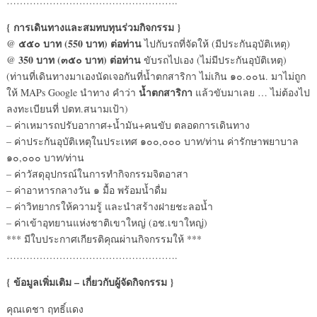
…………………………………………….
{ การเดินทางและสมทบทุนร่วมกิจกรรม }
๕๕๐ บาท (550 บาท) ต่อท่าน
@
ไปกับรถที่จัดให้ (มีประกันอุบัติเหตุ)
350 บาท (๓๕๐ บาท) ต่อท่าน
@
ขับรถไปเอง (ไม่มีประกันอุบัติเหตุ)
(ท่านที่เดินทางมาเองนัดเจอกันที่น้ำตกสาริกา ไม่เกิน ๑๐.๐๐น. มาไม่ถูก
น้ำตกสาริกา
ให้ MAPs Google นำทาง คำว่า
แล้วขับมาเลย … ไม่ต้องไป
ลงทะเบียนที่ ปตท.สนามเป้า)
– ค่าเหมารถปรับอากาศ+น้ำมัน+คนขับ ตลอดการเดินทาง
– ค่าประกันอุบัติเหตุในประเทศ ๑๐๐,๐๐๐ บาท/ท่าน ค่ารักษาพยาบาล
๑๐,๐๐๐ บาท/ท่าน
– ค่าวัสดุอุปกรณ์ในการทำกิจกรรมจิตอาสา
– ค่าอาหารกลางวัน ๑ มื้อ พร้อมน้ำดื่ม
– ค่าวิทยากรให้ความรู้ และนำสร้างฝายชะลอน้ำ
– ค่าเข้าอุทยานแห่งชาติเขาใหญ่ (อช.เขาใหญ่)
*** มีใบประกาศเกียรติคุณผ่านกิจกรรมให้ ***
…………………………………………….
{ ข้อมูลเพิ่มเติม – เกี่ยวกับผู้จัดกิจกรรม }
คุณเดชา ฤทธิ์แดง