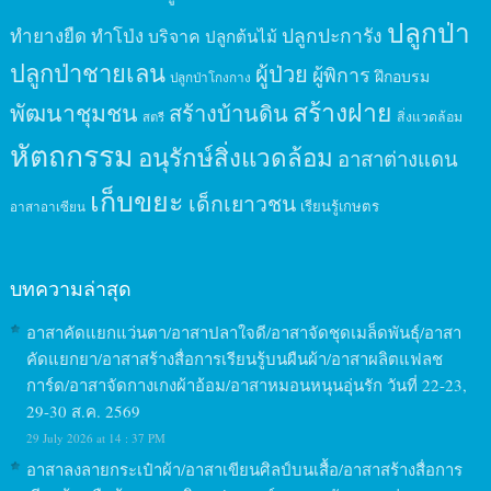
ปลูกป่า
ปลูกปะการัง
ทำยางยืด
ทำโป่ง
บริจาค
ปลูกต้นไม้
ปลูกป่าชายเลน
ผู้ป่วย
ผู้พิการ
ฝึกอบรม
ปลูกป่าโกงกาง
สร้างฝาย
พัฒนาชุมชน
สร้างบ้านดิน
สิ่งแวดล้อม
สตรี
หัตถกรรม
อนุรักษ์สิ่งแวดล้อม
อาสาต่างแดน
เก็บขยะ
เด็กเยาวชน
เรียนรู้เกษตร
อาสาอาเซียน
บทความล่าสุด
อาสาคัดแยกแว่นตา/อาสาปลาใจดี/อาสาจัดชุดเมล็ดพันธุ์/อาสา
คัดแยกยา/อาสาสร้างสื่อการเรียนรู้บนผืนผ้า/อาสาผลิตแฟลช
การ์ด/อาสาจัดกางเกงผ้าอ้อม/อาสาหมอนหนุนอุ่นรัก วันที่ 22-23,
29-30 ส.ค. 2569
29 July 2026 at 14 : 37 PM
อาสาลงลายกระเป๋าผ้า/อาสาเขียนศิลป์บนเสื้อ/อาสาสร้างสื่อการ