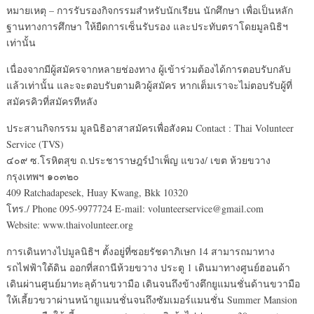
หมายเหตุ – การรับรองกิจกรรมสำหรับนักเรียน นักศึกษา เพื่อเป็นหลัก
ฐานทางการศึกษา ให้ยืดการเซ็นรับรอง และประทับตราโดยมูลนิธิฯ
เท่านั้น
เนื่องจากมีผู้สมัครจากหลายช่องทาง ผู้เข้าร่วมต้องได้การตอบรับกลับ
แล้วเท่านั้น และจะตอบรับตามคิวผู้สมัคร หากเต็มเราจะไม่ตอบรับผู้ที่
สมัครคิวที่สมัครทีหลัง
ประสานกิจกรรม มูลนิธิอาสาสมัครเพื่อสังคม Contact : Thai Volunteer
Service (TVS)
๔๐๙ ซ.โรหิตสุข ถ.ประชาราษฎร์บำเพ็ญ แขวง/ เขต ห้วยขวาง
กรุงเทพฯ ๑๐๓๒๐
409 Ratchadapesek, Huay Kwang, Bkk 10320
โทร./ Phone 095-9977724 E-mail: volunteerservice@gmail.com
Website: www.thaivolunteer.org
การเดินทางไปมูลนิธิฯ ตั้งอยู่ที่ซอยรัชดาภิเษก 14 สามารถมาทาง
รถไฟฟ้าใต้ดิน ออกที่สถานีห้วยขวาง ประตู 1 เดินมาทางศูนย์ฮอนด้า
เดินผ่านศูนย์มาทะลุด้านขวามือ เดินจนถึงข้างตึกยูแมนชั่นด้านขวามือ
ให้เลี้ยวขวาผ่านหน้ายูแมนชั่นจนถึงซัมเมอร์แมนชั่น Summer Mansion