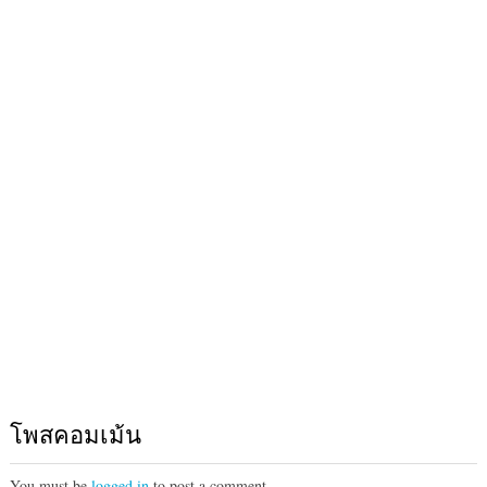
โพสคอมเม้น
You must be
logged in
to post a comment.