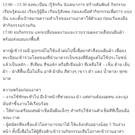
13:00 – 13:30 ลงทะเบียน /รู้จักกัน นันทนาการ สร้างสัมพันธ์ กิจกรรม
เรียนรู้ตนเอง เรียนรู้ผู้อื่น เรียนรู้สังคม ก่อนลงมือทำกิจกรรมเพื่อการ แบ่ง
ปัน และตั้งเป้าหมายความสำเร็จของงานอาสาให้ตัวเอง ก่อนเริ่มลงมือ
ทำกิจกรรมร่วมกัน
17:00 จบกิจกรรม แลกเปลี่ยนผลงานและรวบรวมผลงานสื่อบนผืนผ้า
พร้อมส่งมอบแก่พื้นที่
หากผู้เข้าร่วมมี อุปกรณ์ไม่ใช้แล้วต่อไปนี้เพื่อมาทำสื่อบนผืนผ้า เพื่อลง
ทะเบียนเข้าร่วมโดยของที่นำมาควรเป็นของที่มีอยู่แต่ไม่ใช้ประโยชน์
แล้วเป็นหลัก – สีเทียน สีชอล์ก หรือสีเขียนผ้า ที่เหลือใช้ – เข็ม ด้าย เย็บ
ผ้า – ผ้าสีพื้นเนื้อไม่ลื่น อาทิ ผ้าดิบ สีต่างๆ (ขาว ดำ แดง น้ำตาล) ทุกข
นาด
ความพร้อมก่อนอาสา
– งานใช้ทักษะทั่วไป มีเจ้าหน้าที่ช่วยแนะนำ แต่ท่านต้องอดทน และมุ่ง
มั่นทำชิ้นงานให้เรียบร้อย
– ให้ท่านเตรียมเศษผ้าเช็ดมือผืนเล็กๆ สำหรับใช้ส่วนตัวเช็ดสีที่เปื้อนมือ
ขณะวาด
– ผู้สมัครที่ลงชื่อแล้วไม่สามารถมาได้ ให้แจ้งกลับอย่างน้อย 3 วันล่วง
หน้า ทั้งนี้เพื่อไม่ให้ผู้ที่รอคิวเข้าร่วมกิจกรรมเสียโอกาสเข้าร่วมอาสา