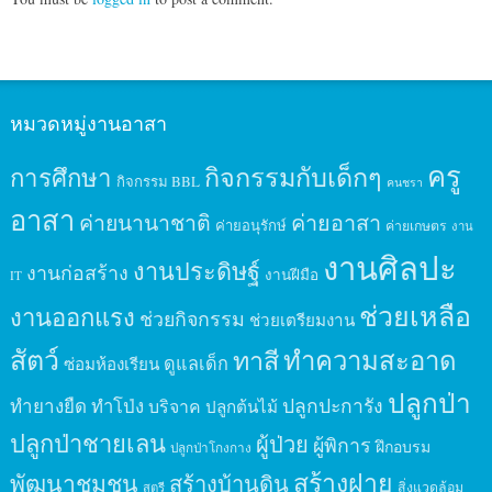
หมวดหมู่งานอาสา
ครู
กิจกรรมกับเด็กๆ
การศึกษา
กิจกรรม BBL
คนชรา
อาสา
ค่ายนานาชาติ
ค่ายอาสา
ค่ายอนุรักษ์
ค่ายเกษตร
งาน
งานศิลปะ
งานประดิษฐ์
งานก่อสร้าง
งานฝีมือ
IT
ช่วยเหลือ
งานออกแรง
ช่วยกิจกรรม
ช่วยเตรียมงาน
สัตว์
ทาสี
ทำความสะอาด
ดูแลเด็ก
ซ่อมห้องเรียน
ปลูกป่า
ปลูกปะการัง
ทำยางยืด
ทำโป่ง
บริจาค
ปลูกต้นไม้
ปลูกป่าชายเลน
ผู้ป่วย
ผู้พิการ
ฝึกอบรม
ปลูกป่าโกงกาง
สร้างฝาย
พัฒนาชุมชน
สร้างบ้านดิน
สิ่งแวดล้อม
สตรี