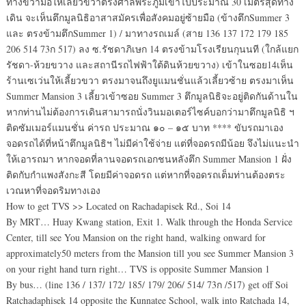
ทางขวามือให้เลี้ยวขวาตรงศาลพระภูมิเข้าไปประมาณ 30 เมตรสุดทาง
เดิน จะเห็นตึกมูลนิธิอาสาสมัครเพื่อสังคมอยู่ซ้ายมือ (ข้างตึกSummer 3
และ ตรงข้ามตึกSummer 1) / มาทางรถเมล์ (สาย 136 137 172 179 185
206 514 73ก 517) ลง ซ.รัชดาภิเษก 14 ตรงข้ามโรงเรียนกุนนที (ใกล้แยก
รัชดา-ห้วยขวาง และสถานีรถไฟฟ้าใต้ดินห้วยขวาง) เข้าในซอย14เห็น
ร้านเซเว่นให้เลี้ยวขวา ตรงมาจนถึงยูแมนชั่นแล้วเลี้ยวซ้าย ตรงมาเห็น
Summer Mansion 3 เลี้ยวเข้าซอย Summer 3 ตึกมูลนิธิจะอยู่ติดกันด้านใน
หากท่านไม่ต้องการเดินสามารถนั่งวินมอเตอร์ไซค์บอกว่ามาตึกมูลนิธิ ฯ
ติดซัมเมอร์แมนชั่น ค่ารถ ประมาณ ๑๐ – ๑๕ บาท **** ขับรถมาเอง
จอดรถได้ที่หน้าตึกมูลนิธิฯ ไม่มีค่าใช้จ่าย แต่ที่จอดรถมีน้อย จึงไม่แนะนำ
ให้เอารถมา หากจอดที่ลานจอดรถเอกชนหลังตึก Summer Mansion 1 ฝั่ง
ติดกับกำแพงสังกะสี โดยมีค่าจอดรถ แต่หากที่จอดรถเต็มท่านต้องตระ
เวณหาที่จอดริมทางเอง
How to get TVS >> Located on Rachadapisek Rd., Soi 14
By MRT… Huay Kwang station, Exit 1. Walk through the Honda Service
Center, till see You Mansion on the right hand, walking onward for
approximately50 meters from the Mansion till you see Summer Mansion 3
on your right hand turn right… TVS is opposite Summer Mansion 1
By bus… (line 136 / 137/ 172/ 185/ 179/ 206/ 514/ 73ก /517) get off Soi
Ratchadaphisek 14 opposite the Kunnatee School, walk into Ratchada 14,