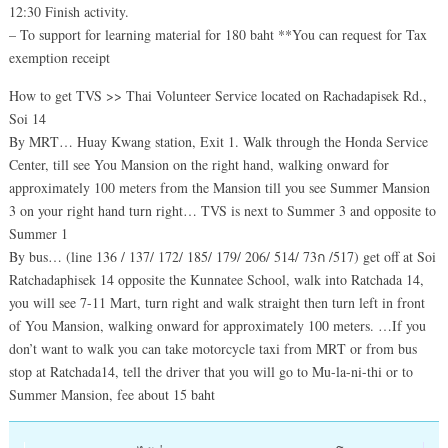
12:30 Finish activity.
– To support for learning material for 180 baht **You can request for Tax
exemption receipt
How to get TVS >> Thai Volunteer Service located on Rachadapisek Rd.,
Soi 14
By MRT… Huay Kwang station, Exit 1. Walk through the Honda Service
Center, till see You Mansion on the right hand, walking onward for
approximately 100 meters from the Mansion till you see Summer Mansion
3 on your right hand turn right… TVS is next to Summer 3 and opposite to
Summer 1
By bus… (line 136 / 137/ 172/ 185/ 179/ 206/ 514/ 73ก /517) get off at Soi
Ratchadaphisek 14 opposite the Kunnatee School, walk into Ratchada 14,
you will see 7-11 Mart, turn right and walk straight then turn left in front
of You Mansion, walking onward for approximately 100 meters. …If you
don’t want to walk you can take motorcycle taxi from MRT or from bus
stop at Ratchada14, tell the driver that you will go to Mu-la-ni-thi or to
Summer Mansion, fee about 15 baht