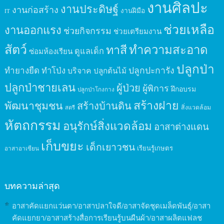
งานศิลปะ
งานประดิษฐ์
งานก่อสร้าง
งานฝีมือ
IT
ช่วยเหลือ
งานออกแรง
ช่วยกิจกรรม
ช่วยเตรียมงาน
สัตว์
ทาสี
ทำความสะอาด
ดูแลเด็ก
ซ่อมห้องเรียน
ปลูกป่า
ปลูกปะการัง
ทำยางยืด
ทำโป่ง
บริจาค
ปลูกต้นไม้
ปลูกป่าชายเลน
ผู้ป่วย
ผู้พิการ
ฝึกอบรม
ปลูกป่าโกงกาง
สร้างฝาย
พัฒนาชุมชน
สร้างบ้านดิน
สิ่งแวดล้อม
สตรี
หัตถกรรม
อนุรักษ์สิ่งแวดล้อม
อาสาต่างแดน
เก็บขยะ
เด็กเยาวชน
เรียนรู้เกษตร
อาสาอาเซียน
บทความล่าสุด
อาสาคัดแยกแว่นตา/อาสาปลาใจดี/อาสาจัดชุดเมล็ดพันธุ์/อาสา
คัดแยกยา/อาสาสร้างสื่อการเรียนรู้บนผืนผ้า/อาสาผลิตแฟลช