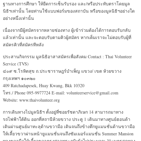
ฐานทางการศึกษา ให้ยืดการเซ็นรับรอง และ/หรือประทับตราโดยมูล
นิธิฯเท่านั้น โดยท่านใช้แบบฟอร์มของสถาบัน หรือของมูลนิธิฯอย่างใด
อย่างหนึ่งเท่านั้น
เนื่องจากมีผู้สมัครจากหลายช่องทาง ผู้เข้าร่วมต้องได้การตอบรับกลับ
แล้วเท่านั้น และจะตอบรับตามคิวผู้สมัคร หากเต็มเราจะไม่ตอบรับผู้ที่
สมัครคิวที่สมัครทีหลัง
ประสานกิจกรรม มูลนิธิอาสาสมัครเพื่อสังคม Contact : Thai Volunteer
Service (TVS)
๔๐๙ ซ.โรหิตสุข ถ.ประชาราษฎร์บำเพ็ญ แขวง/ เขต ห้วยขวาง
กรุงเทพฯ ๑๐๓๒๐
409 Ratchadapesek, Huay Kwang, Bkk 10320
โทร./ Phone 095-9977724 E-mail: volunteerservice@gmail.com
Website: www.thaivolunteer.org
การเดินทางไปมูลนิธิฯ ตั้งอยู่ที่ซอยรัชดาภิเษก 14 สามารถมาทาง
รถไฟฟ้าใต้ดิน ออกที่สถานีห้วยขวาง ประตู 1 เดินมาทางศูนย์ฮอนด้า
เดินผ่านศูนย์มาทะลุด้านขวามือ เดินจนถึงข้างตึกยูแมนชั่นด้านขวามือ
ให้เลี้ยวขวาผ่านหน้ายูแมนชั่นจนถึงซัมเมอร์แมนชั่น Summer Mansion
ทางขวามือให้เลี้ยวขวาตรงศาลพระภูมิเข้าไปประมาณ 30 เมตรสุดทาง