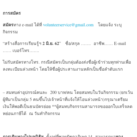
การสมัคร
สมัคร
ทาง e-mail ได้ที่
volunteerservice@gmail.com
โดยแจ้ง ระบุ
กิจกรรม
2 มิ.ย. 62
“สร้างสื่อการเรียนรู้ฯ
” ชื่อ/สกุล ……. อาชีพ…… E-mail
…… เบอร์โทร…….
ไม่รับสมัครทางโทร. กรณีสมัครเป็นกลุ่มต้องส่งชื่อผู้เข้าร่วมทุกท่านเพื่อ
ลงทะเบียนล่วงหน้า โดยให้ชื่อผู้ประสานงานหลักเป็นชื่อลำดับแรก
– สมทบค่าอุปกรณ์คนละ 200 บาท/คน โดยสมทบในวันกิจกรรม (ยกเว้น
ผู้ทีมาเป็นกลุ่ม 5 คนขึ้นไปเจ้าหน้าที่แจ้งให้โอนล่วงหน้า)กรุณาเตรียม
เงินให้พอดีเป็นธนบัตรย่อย **ผู้สมทบกิจกรรมสามารถขอออกใบเสร็จลด
หย่อนภาษีได้ ณ วันทำกิจกรรม
การเดินทางไปมูลนิธิฯ
ทาง
ตั้งอยู่ที่ซอยรัชดาภิเษก 14 สามารถมา