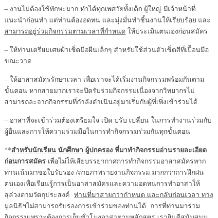
– งานไม่ต้องใช้ทักษะมาก ทำได้ทุกเพศวัยทั้งเด็ก ผู้ใหญ่ มีเจ้าหน้าที่
แนะนำก่อนทำ แต่ท่านต้องอดทน และมุ่งมั่นทำชิ้นงานให้เรียบร้อย และ
สามารถอยู่ร่วมกิจกรรมตามเวลาที่กำหนด
ให้ประเมินตนเองก่อนสมัคร
– ให้ท่านเตรียมเศษผ้าเช็ดมือผืนเล็กๆ สำหรับใช้ส่วนตัวเช็ดสีที่เปื้อนมือ
ขณะวาด
– ให้อาสาสมัครรักษาเวลา เพื่อเราจะได้เริ่มงานกิจกรรมพร้อมกันตาม
ขั้นตอน หากสายมากเราจะปิดรับร่วมกิจกรรมเนื่องจากวิทยากรไม่
สามารถละจากกิจกรรมที่กำลังดำเนินอยู่มาเริ่มกับผู้ที่เพิ่งเข้าร่วมได้
– อาสาที่จะเข้าร่วมต้องเตรียมใจ เปิด ปรับ เปลี่ยน ในการทำงานร่วมกับ
ผู้อื่นและการให้ความร่วมมือในการทำกิจกรรมร่วมกันทุกขั้นตอน
สำหรับนักเรียน นักศึกษา ผู้ปกครอง
ที่มาทำกิจกรรมอ่านรายละเอียด
**
ก่อนการสมัคร
เพื่อไม่ให้เสียบรรยากาศการทำกิจกรรมอาสาสมัครหาก
ท่านเน้นมาขอใบรับรอง /ถ่ายภาพรายงานกิจกรรม มากกว่าการฝึกฝน
ตนเองเพื่อเรียนรู้การเป็นอาสาสมัครและความอดทนการทำอาสาให้
ลุล่วงตามวัตถุประสงค์
ท่านที่มาสายกว่ากำหนด และกลับก่อนเวลา ทาง
มูลนิธิฯไม่สามารถรับรองการเข้าร่วมของท่านได้
การที่ท่านมาร่วม
กิจกรรมเพราะต้องการเก็บชั่วโมงอาสาตามหลักสูตร เรายินดีสนับสนุน