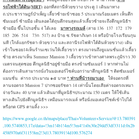
รถไฟฟ้าใต้ดิน
(MRT)
ออกที่สถานีห้วยขวาง ประตู 1 เดินมาทาง
ถ.ประชาราษฎร์บำเพ็ญ เลี้ยวซ้ายเข้าซอย 5 ประมาณร้อยเมตร เห็นตึก
ซัมเมอร์ ซ้ายมือ เดินลอดใต้ถุนตึกจนสุดแล้วเลี้ยวซ้ายจะถึงตึกมูลนิธิฯ
มาทางรถเมล์
ซ้ายมือ ขึ้นไปรอชั้น 4 ได้เลย
(สาย 136 137 172 179
185 206 514 73ก 517) ลง ป้าย ซ.รัชดาภิเษก 14 หรือป้ายโรงเรียนกุน
นที (ใกล้แยกรัชดา-ห้วยขวาง และสถานีรถไฟฟ้าใต้ดินห้วยขวาง) เดิน
เข้าในซอย14เห็นร้านเซเว่นให้เลี้ยวขวา ตรงมาจนถึงยูแมนชั่นแล้วเลี้ยว
ซ้าย ตรงมาเห็น Summer Mansion 3 เลี้ยวขวาเข้าทางศาลพระภูมิราว 30
เมตรจนสุดซอย ตึกมูลนิธิฯอยู่ซ้ายมือ ตรงข้ามซัมเมอร์ 1 หากท่านไม่
ต้องการเดินสามารถนั่งวินมอเตอร์ไซค์บอกว่ามาตึกมูลนิธิ ฯ ติดซัมเมอร์
* ท่านที่นำรถมาเอง
แมนชั่น ค่ารถ ประมาณ ๑๕ บาท
ให้จอดรถที่
ลานจอดรถ Mansion 7 ปากซอยรัชดา 14 เท่านั้นโดยเสียค่าจอดรถเหมา
จ่ายวันละ 40 บาท แล้วเดินมาที่มูลนิธิฯประมาณ 150 เมตร ให้ใช้เส้น
ทางเดินไปยังตึกมูลนิธิฯ เหมือนมารถเมล์ หรือนั่งมอเตอร์ไซต์เข้าไปได้
หรือกด GPS ตามลิ้ง >>>
https://www.google.co.th/maps/place/Thai+Volunteer+Service/@13.780391
,100.5740853,17z/data=!3m1!4b1!4m5!3m4!1s0x30e29dd53df3311d:0x2b
458f970a6f3115!8m2!3d13.780391!4d100.576274