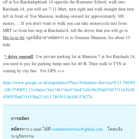
off at Soi Ratchadaphisek 14 opposite the Kunnatee School, walk into
Ratchada 14, you will see 7-11 Mart, turn right and walk straight then turn
left in front of You Mansion, walking onward for approximately 100
meters. …If you don’t want to walk you can take motorcycle taxi from
MRT or from bus stop at Ratchada14, tell the driver that you will go to
Mu-la-ni-thi
(มูลนิธิอาสาสมัครฯ) or to Summer Mansion, fee about 15
baht
* drive yourself
Use private parking lot at Mansion 7 at Soi Ratchada 14,
you need to pay for parking lump-sum fee 40 B. Then walk to TVS as
coming by city bus. For GPS >>>
https://www.google.co.th/maps/place/Thai+Volunteer+Service/@13.780391
,100.5740853,17z/data=!3m1!4b1!4m5!3m4!1s0x30e29dd53df3311d:0x2b
458f970a6f3115!8m2!3d13.780391!4d100.576274
การสมัคร
สมัคร
ทาง e-mail ได้ที่
volunteerservice@gmail.com
โดยแจ้ง
ระบุกิจกรรม