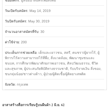
ชื่อองค์กร:
มูลนิธิอาสมัครเพื่อสังคม
วันเปิดรับสมัคร:
May 14, 2019
วันปิดรับสมัคร:
May 30, 2019
จำนวนอาสาสมัครที่รับ:
30
ค่าใช้จ่าย:
200
ประเด็นการช่วยเหลือ:
เด็กและเยาวชน, สตรี, คนชรา/ผู้ยากไร้, ผู้
พิการ/ไร้ความสามารถ/ไร้ที่พึ่ง, สิ่งแวดล้อม, พัฒนาชุมชนและ
ชนบท, การศึกษา/พัฒนาศักยภาพเยาวชน, ศิลปวัฒนธรรม, ชีวิต
และสุขภาพ, ผู้ประสบภัยพิบัติทางธรรมชาติ, รับบริจาคเงิน สิ่งของ,
ชนกลุ่มน้อย/ชาวต่างด้าว, ผู้ป่วย/ผู้ติดเชื้อ/ผู้ติดยาเสพติด
จังหวัด:
กรุงเทพ
อาสา
สร้างสื่อการเรียนรู้บนผืนผ้า
2 มิ.ย. 62