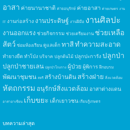
อาสา
ค่ายนานาชาติ
ค่ายอาสา
ค่ายอนุรักษ์
ค่ายเกษตร
งาน
งานศิลปะ
งานประดิษฐ์
งานก่อสร้าง
งานฝีมือ
IT
ช่วยเหลือ
งานออกแรง
ช่วยกิจกรรม
ช่วยเตรียมงาน
สัตว์
ทาสี
ทำความสะอาด
ดูแลเด็ก
ซ่อมห้องเรียน
ปลูกป่า
ปลูกปะการัง
ทำยางยืด
ทำโป่ง
บริจาค
ปลูกต้นไม้
ปลูกป่าชายเลน
ผู้ป่วย
ผู้พิการ
ฝึกอบรม
ปลูกป่าโกงกาง
สร้างฝาย
พัฒนาชุมชน
สร้างบ้านดิน
สิ่งแวดล้อม
สตรี
หัตถกรรม
อนุรักษ์สิ่งแวดล้อม
อาสาต่างแดน
เก็บขยะ
เด็กเยาวชน
เรียนรู้เกษตร
อาสาอาเซียน
บทความล่าสุด