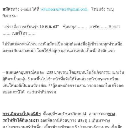
สมัคร
ทาง e-mail ได้ที่
volunteerservice@gmail.com
โดยแจ้ง ระบุ
กิจกรรม
10 พ.ย. 62
“สร้างสื่อการเรียนรู้ฯ
” ชื่อ/สกุล ……. อาชีพ…… E-mail
…… เบอร์โทร…….
ไม่รับสมัครทางโทร. กรณีสมัครเป็นกลุ่มต้องส่งชื่อผู้เข้าร่วมทุกท่านเพื่อ
ลงทะเบียนล่วงหน้า โดยให้ชื่อผู้ประสานงานหลักเป็นชื่อลำดับแรก
– สมทบค่าอุปกรณ์คนละ 200 บาท/คน โดยสมทบในวันกิจกรรม (ยกเว้น
ผู้ทีมาเป็นกลุ่ม 5 คนขึ้นไปเจ้าหน้าที่แจ้งให้โอนล่วงหน้า)กรุณาเตรียม
เงินให้พอดีเป็นธนบัตรย่อย **ผู้สมทบกิจกรรมสามารถขอออกใบเสร็จลด
หย่อนภาษีได้ ณ วันทำกิจกรรม
การเดินทางไปมูลนิธิฯ
ทาง
ตั้งอยู่ที่ซอยรัชดาภิเษก 14 สามารถมา
รถไฟฟ้าใต้ดิน
(MRT)
ออกที่สถานีห้วยขวาง ประตู 1 เดินมาทาง
ถ.ประชาราษฎร์บำเพ็ญ เลี้ยวซ้ายเข้าซอย 5 ประมาณร้อยเมตร เห็นตึก