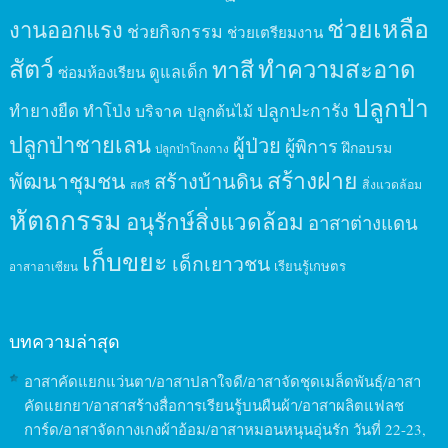
ช่วยเหลือ
งานออกแรง
ช่วยกิจกรรม
ช่วยเตรียมงาน
สัตว์
ทาสี
ทำความสะอาด
ดูแลเด็ก
ซ่อมห้องเรียน
ปลูกป่า
ปลูกปะการัง
ทำยางยืด
ทำโป่ง
บริจาค
ปลูกต้นไม้
ปลูกป่าชายเลน
ผู้ป่วย
ผู้พิการ
ฝึกอบรม
ปลูกป่าโกงกาง
สร้างฝาย
พัฒนาชุมชน
สร้างบ้านดิน
สิ่งแวดล้อม
สตรี
หัตถกรรม
อนุรักษ์สิ่งแวดล้อม
อาสาต่างแดน
เก็บขยะ
เด็กเยาวชน
เรียนรู้เกษตร
อาสาอาเซียน
บทความล่าสุด
อาสาคัดแยกแว่นตา/อาสาปลาใจดี/อาสาจัดชุดเมล็ดพันธุ์/อาสา
คัดแยกยา/อาสาสร้างสื่อการเรียนรู้บนผืนผ้า/อาสาผลิตแฟลช
การ์ด/อาสาจัดกางเกงผ้าอ้อม/อาสาหมอนหนุนอุ่นรัก วันที่ 22-23,