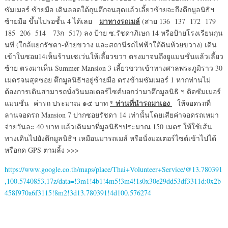
ซัมเมอร์ ซ้ายมือ เดินลอดใต้ถุนตึกจนสุดแล้วเลี้ยวซ้ายจะถึงตึกมูลนิธิฯ
มาทางรถเมล์
ซ้ายมือ ขึ้นไปรอชั้น 4 ได้เลย
(สาย 136 137 172 179
185 206 514 73ก 517) ลง ป้าย ซ.รัชดาภิเษก 14 หรือป้ายโรงเรียนกุน
นที (ใกล้แยกรัชดา-ห้วยขวาง และสถานีรถไฟฟ้าใต้ดินห้วยขวาง) เดิน
เข้าในซอย14เห็นร้านเซเว่นให้เลี้ยวขวา ตรงมาจนถึงยูแมนชั่นแล้วเลี้ยว
ซ้าย ตรงมาเห็น Summer Mansion 3 เลี้ยวขวาเข้าทางศาลพระภูมิราว 30
เมตรจนสุดซอย ตึกมูลนิธิฯอยู่ซ้ายมือ ตรงข้ามซัมเมอร์ 1 หากท่านไม่
ต้องการเดินสามารถนั่งวินมอเตอร์ไซค์บอกว่ามาตึกมูลนิธิ ฯ ติดซัมเมอร์
* ท่านที่นำรถมาเอง
แมนชั่น ค่ารถ ประมาณ ๑๕ บาท
ให้จอดรถที่
ลานจอดรถ Mansion 7 ปากซอยรัชดา 14 เท่านั้นโดยเสียค่าจอดรถเหมา
จ่ายวันละ 40 บาท แล้วเดินมาที่มูลนิธิฯประมาณ 150 เมตร ให้ใช้เส้น
ทางเดินไปยังตึกมูลนิธิฯ เหมือนมารถเมล์ หรือนั่งมอเตอร์ไซต์เข้าไปได้
หรือกด GPS ตามลิ้ง >>>
https://www.google.co.th/maps/place/Thai+Volunteer+Service/@13.780391
,100.5740853,17z/data=!3m1!4b1!4m5!3m4!1s0x30e29dd53df3311d:0x2b
458f970a6f3115!8m2!3d13.780391!4d100.576274