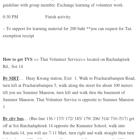
guideline with group member. Exchange learning of volunteer work.
0:30 PM Finish activity.
– To support for learning material for 200 baht **you can request for Tax
exemption receipt
How to get TVS
>> Thai Volunteer Service>> located on Rachadapisek
Rd., Soi 14
By MRT
… Huay Kwang station, Exit 1. Walk to Pracharatbampen Road,
turn left at Pracharatbampen 5, walk along the street for about 100 meters
till you see Summer Mansion, turn left and walk thru the basement of
Summer Mansion. Thai Volunteer Service is opposite to Summer Mansion
1
By city bus
… (Bus line 136 / 137/ 172/ 185/ 179/ 206/ 514/ 73ก /517) get
off at Soi Ratchadaphisek 14 opposite the Kunnatee School, walk into
Ratchada 14, you will see 7-11 Mart, turn right and walk straight then turn