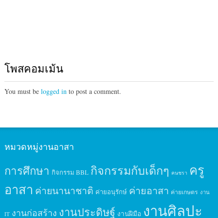
โพสคอมเม้น
You must be
logged in
to post a comment.
หมวดหมู่งานอาสา
ครู
กิจกรรมกับเด็กๆ
การศึกษา
กิจกรรม BBL
คนชรา
อาสา
ค่ายนานาชาติ
ค่ายอาสา
ค่ายอนุรักษ์
ค่ายเกษตร
งาน
งานศิลปะ
งานประดิษฐ์
งานก่อสร้าง
งานฝีมือ
IT