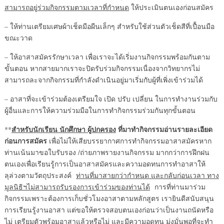
สามารถอยู่ร่วมกิจกรรมตามเวลาที่กำหนด
ให้ประเมินตนเองก่อนสมัคร
– ให้ท่านเตรียมเศษผ้าเช็ดมือผืนเล็กๆ สำหรับใช้ส่วนตัวเช็ดสีที่เปื้อนมือ
ขณะวาด
– ให้อาสาสมัครรักษาเวลา เพื่อเราจะได้เริ่มงานกิจกรรมพร้อมกันตาม
ขั้นตอน หากสายมากเราจะปิดรับร่วมกิจกรรมเนื่องจากวิทยากรไม่
สามารถละจากกิจกรรมที่กำลังดำเนินอยู่มาเริ่มกับผู้ที่เพิ่งเข้าร่วมได้
– อาสาที่จะเข้าร่วมต้องเตรียมใจ เปิด ปรับ เปลี่ยน ในการทำงานร่วมกับ
ผู้อื่นและการให้ความร่วมมือในการทำกิจกรรมร่วมกันทุกขั้นตอน
สำหรับนักเรียน นักศึกษา ผู้ปกครอง
ที่มาทำกิจกรรมอ่านรายละเอียด
**
ก่อนการสมัคร
เพื่อไม่ให้เสียบรรยากาศการทำกิจกรรมอาสาสมัครหาก
ท่านเน้นมาขอใบรับรอง /ถ่ายภาพรายงานกิจกรรม มากกว่าการฝึกฝน
ตนเองเพื่อเรียนรู้การเป็นอาสาสมัครและความอดทนการทำอาสาให้
ลุล่วงตามวัตถุประสงค์
ท่านที่มาสายกว่ากำหนด และกลับก่อนเวลา ทาง
มูลนิธิฯไม่สามารถรับรองการเข้าร่วมของท่านได้
การที่ท่านมาร่วม
กิจกรรมเพราะต้องการเก็บชั่วโมงอาสาตามหลักสูตร เรายินดีสนับสนุน
การเรียนรู้งานอาสา แต่ขอให้ตรวจสอบตนเองก่อนว่าเป็นงานถนัดหรือ
ไม่ เตรียมตัวพร้อมอาสาแล้วหรือไม่ และมีความอดทน มุ่งมั่นพอที่จะทำ