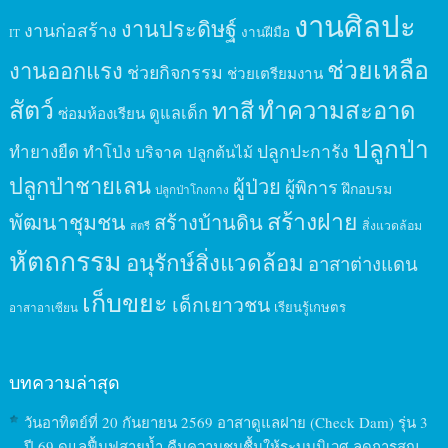
งานศิลปะ
งานประดิษฐ์
งานก่อสร้าง
งานฝีมือ
IT
ช่วยเหลือ
งานออกแรง
ช่วยกิจกรรม
ช่วยเตรียมงาน
สัตว์
ทาสี
ทำความสะอาด
ดูแลเด็ก
ซ่อมห้องเรียน
ปลูกป่า
ปลูกปะการัง
ทำยางยืด
ทำโป่ง
บริจาค
ปลูกต้นไม้
ปลูกป่าชายเลน
ผู้ป่วย
ผู้พิการ
ฝึกอบรม
ปลูกป่าโกงกาง
สร้างฝาย
พัฒนาชุมชน
สร้างบ้านดิน
สิ่งแวดล้อม
สตรี
หัตถกรรม
อนุรักษ์สิ่งแวดล้อม
อาสาต่างแดน
เก็บขยะ
เด็กเยาวชน
เรียนรู้เกษตร
อาสาอาเซียน
บทความล่าสุด
วันอาทิตย์ที่ 20 กันยายน 2569 อาสาดูแลฝาย (Check Dam) รุ่น 3
ปี 69 ดูแลฟื้นฟูสายน้ำ คืนความชุมชื้นให้ระบบนิเวศ ลดการสูญ