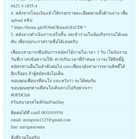
0423-3-1855-4
4. หลังจากโอนเงินแล้วให้กรอกรายละเอียดตามลิ้งด้านล่าง เพื่อ
upload สลิป
* https://forms.gle/N3bnCRstaofoXxCD8 *
5..หลังจากดำเนินการเสร็จสิ้น กดเข้าร่วมในห้องกิจกรรมได้เลย
คับ เพื่อรอประกาศรายชื่อได้เลยครับ
เพื่อนๆสามารถยืนยันการสมัครได้ภายในเวลา 3 วัน (ไม่นับรวม
วันที่เราส่งข้อความให้) หากเกินเวลาที่กำหนด เราจะให้สิทธิ์ผู้
สมัครท่านอื่นในลำดับต่อไป และเพื่อนๆยังสามารถถามสิทธิ์ได้
อีกเรื่อยๆ ถ้าผู้สมัครยังไม่เต็ม
ขอบคุณเพื่อนๆที่สนใจ และหวังว่า จะได้พบกัน
ขอบคุณทุกท่านที่สนใจเดินทางไปกับพวกเรา
#OFDClub
#วันสบายๆสไตล์OneFineDay
ติดต่อได้ที่ เบอร์ 0831919554
email: mongwin1123@gmail.com
line: navigatorsutee
สิ่งที่รวมในทริป