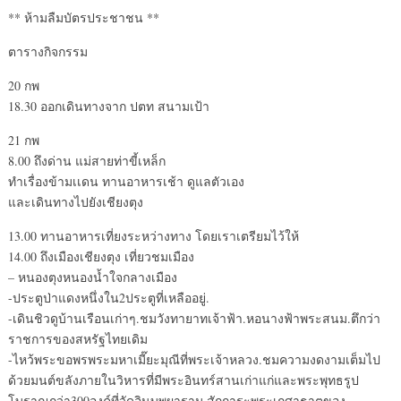
** ห้ามลืมบัตรประชาชน **
ตารางกิจกรรม
20 กพ
18.30 ออกเดินทางจาก ปตท สนามเป้า
21 กพ
8.00 ถึงด่าน แม่สายท่าขี้เหล็ก
ทำเรื่องข้ามเเดน ทานอาหารเช้า ดูแลตัวเอง
และเดินทางไปยังเชียงตุง
13.00 ทานอาหารเที่ยงระหว่างทาง โดยเราเตรียมไว้ให้
14.00 ถึงเมืองเชียงตุง เที่ยวชมเมือง
– หนองตุงหนองน้ำใจกลางเมือง
-ประตูป่าแดงหนึ่งใน2ประตูที่เหลืออยู่.
-เดินชิวดูบ้านเรือนเก่าๆ.ชมวังทายาทเจ้าฟ้า.หอนางฟ้าพระสนม.ตึกว่า
ราชการของสหรัฐไทยเดิม
-ไหว้พระขอพรพระมหาเมี๊ยะมุณีที่พระเจ้าหลวง.ชมความงดงามเต็มไป
ด้วยมนต์ขลังภายในวิหารที่มีพระอินทร์สานเก่าแก่และพระพุทธรูป
โบราณกว่า300องค์ที่วัดอินบุพผาราม.สักการะพระเกศาธาตุของ