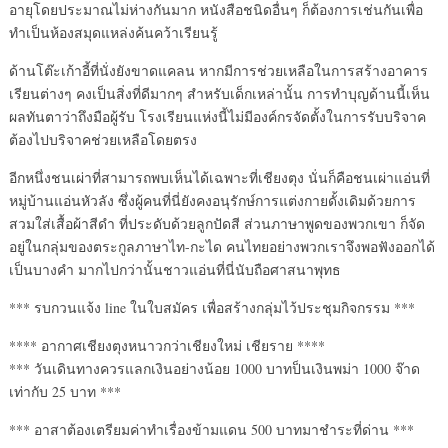
อายุโดยประมาณไม่ห่างกันมาก หนังสือชนิดอื่นๆ ก็ต้องการเช่นกันเพื่อ
ทำเป็นห้องสมุดแหล่งค้นคว้าเรียนรู้
ด้านโต๊ะเก้าอี้ที่นั่งยังขาดแคลน หากมีการช่วยเหลือในการสร้างอาคาร
เรียนต่างๆ คงเป็นสิ่งที่ดีมากๆ สำหรับเด็กเหล่านั้น การทำบุญด้านนี้เห็น
ผลทันตาว่าถึงมือผู้รับ โรงเรียนแห่งนี้ไม่มีองค์กรจัดตั้งในการรับบริจาค
ต้องไปบริจาคช่วยเหลือโดยตรง
อีกหนึ่งชนเผ่าที่สามารถพบเห็นได้เฉพาะที่เชียงตุง นั่นก็คือชนเผ่าแอ่นที่
หมู่บ้านแอ่นหัวลัง ซึ่งผู้คนที่นี่ยังคงอนุรักษ์การแต่งกายดั้งเดิมด้วยการ
สวมใส่เสื้อผ้าสีดำ ที่ประดับด้วยลูกปัดสี ส่วนภาษาพูดของพวกเขา ก็จัด
อยู่ในกลุ่มของตระกูลภาษาไท-กะได คนไทยอย่างพวกเราจึงพอฟังออกได้
เป็นบางคำ มากไปกว่านั้นชาวแอ่นที่นี่นับถือศาสนาพุทธ
*** รบกวนแจ้ง line ในใบสมัคร เพื่อสร้างกลุ่มไว้ประชุมกิจกรรม ***
**** อากาศเชียงตุงหนาวกว่าเชียงใหม่ เชียราย ****
*** วันเดินทางควรแลกเงินอย่างน้อย 1000 บาทป็นเงินพม่า 1000 จ๊าด
เท่ากับ 25 บาท ***
*** อาสาต้องเตรียมค่าทำเรื่องข้ามแดน 500 บาทมาชำระที่ด่าน ***