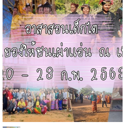
1
/
1