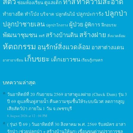
สัตว์
ทาสี
ทำความสะอาด
ดูแลเด็ก
ซ่อมห้องเรียน
ปลูกป่า
ปลูกปะการัง
ทำยางยืด
ทำโป่ง
บริจาค
ปลูกต้นไม้
ปลูกป่าชายเลน
ผู้ป่วย
ผู้พิการ
ฝึกอบรม
ปลูกป่าโกงกาง
สร้างฝาย
พัฒนาชุมชน
สร้างบ้านดิน
สิ่งแวดล้อม
สตรี
หัตถกรรม
อนุรักษ์สิ่งแวดล้อม
อาสาต่างแดน
เก็บขยะ
เด็กเยาวชน
เรียนรู้เกษตร
อาสาอาเซียน
บทความล่าสุด
วันอาทิตย์ที่ 20 กันยายน 2569 อาสาดูแลฝาย (Check Dam) รุ่น 3
ปี 69 ดูแลฟื้นฟูสายน้ำ คืนความชุมชื้นให้ระบบนิเวศ ลดการสูญ
เสียสัตว์ป่า ภายใน 1 วัน จ.เพชรบุรี
8 August 2026 at 12 : 04 PM
( รุ่น5 ปี 69 ) วันอาทิตย์ที่ 30 สิงหาคม พ.ศ. 2569 รับสมัคร อาสา
รักป่า (ช่วยปลูกป่า + สร้างบ้านให้นก) เขื่อนขุนด่านปราการชล