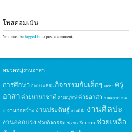
โพสคอมเม้น
You must be
logged in
to post a comment.
หมวดหมู่งานอาสา
ครู
กิจกรรมกับเด็กๆ
การศึกษา
กิจกรรม BBL
คนชรา
อาสา
ค่ายนานาชาติ
ค่ายอาสา
ค่ายอนุรักษ์
ค่ายเกษตร
งาน
งานศิลปะ
งานประดิษฐ์
งานก่อสร้าง
งานฝีมือ
IT
ช่วยเหลือ
งานออกแรง
ช่วยกิจกรรม
ช่วยเตรียมงาน