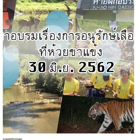
1
/
1