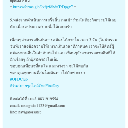
upload สลิป
*
https://forms.gle/9vfjzfdhduTrDpgv7
*
5.หลังจากดำเนินการเสร็จสิ้น กดเข้าร่วมในห้องกิจกรรมได้เลย
คับ เพื่อรอประกาศรายชื่อได้เลยครับ
เพื่อนๆสามารถยืนยันการสมัครได้ภายในเวลา 3 วัน (ไม่นับรวม
วันที่เราส่งข้อความให้) หากเกินเวลาที่กำหนด เราจะให้สิทธิ์ผู้
สมัครท่านอื่นในลำดับต่อไป และเพื่อนๆยังสามารถถามสิทธิ์ได้
อีกเรื่อยๆ ถ้าผู้สมัครยังไม่เต็ม
ขอบคุณเพื่อนๆที่สนใจ และหวังว่า จะได้พบกัน
ขอบคุณทุกท่านที่สนใจเดินทางไปกับพวกเรา
#OFDClub
#วันสบายๆสไตล์OneFineDay
ติดต่อได้ที่ เบอร์ 0831919554
email: mongwin1123@gmail.com
line: navigatorsutee