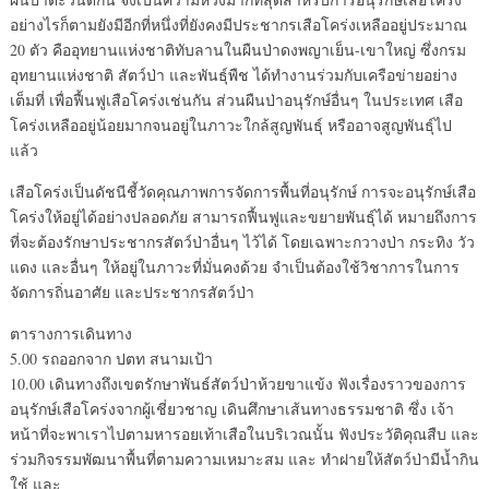
อย่างไรก็ตามยังมีอีกที่หนึ่งที่ยังคงมีประชากรเสือโคร่งเหลืออยู่ประมาณ
20 ตัว คืออุทยานแห่งชาติทับลานในผืนป่าดงพญาเย็น-เขาใหญ่ ซึ่งกรม
อุทยานแห่งชาติ สัตว์ป่า และพันธุ์พืช ได้ทำงานร่วมกับเครือข่ายอย่าง
เต็มที่ เพื่อฟื้นฟูเสือโคร่งเช่นกัน ส่วนผืนป่าอนุรักษ์อื่นๆ ในประเทศ เสือ
โคร่งเหลืออยู่น้อยมากจนอยู่ในภาวะใกล้สูญพันธุ์ หรืออาจสูญพันธุ์ไป
แล้ว
เสือโคร่งเป็นดัชนีชี้วัดคุณภาพการจัดการพื้นที่อนุรักษ์ การจะอนุรักษ์เสือ
โคร่งให้อยู่ได้อย่างปลอดภัย สามารถฟื้นฟูและขยายพันธุ์ได้ หมายถึงการ
ที่จะต้องรักษาประชากรสัตว์ป่าอื่นๆ ไว้ได้ โดยเฉพาะกวางป่า กระทิง วัว
แดง และอื่นๆ ให้อยู่ในภาวะที่มั่นคงด้วย จำเป็นต้องใช้วิชาการในการ
จัดการถิ่นอาศัย และประชากรสัตว์ป่า
ตารางการเดินทาง
5.00 รถออกจาก ปตท สนามเป้า
10.00 เดินทางถึงเขตรักษาพันธ์สัตว์ป่าห้วยขาแข้ง ฟังเรื่องราวของการ
อนุรักษ์เสือโคร่งจากผู้เชี่ยวชาญ เดินศึกษาเส้นทางธรรมชาติ ซึ่ง เจ้า
หน้าที่จะพาเราไปตามหารอยเท้าเสือในบริเวณนั้น ฟังประวัติคุณสืบ และ
ร่วมกิจรรมพัฒนาพื้นที่ตามความเหมาะสม และ ทำฝายให้สัตว์ป่ามีน้ำกิน
ใช้ และ