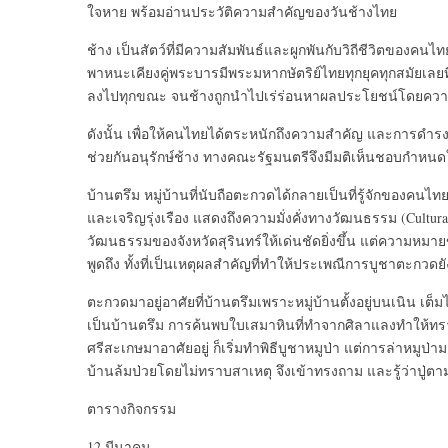
ใจหาย พร้อมอ่านประวัติความสำคัญของวันช้างไทย
ช้าง เป็นสัตว์ที่มีความสัมพันธ์และผูกพันกับวิถีชีวิตขอ
พาหนะเคียงคู่พระบารมีพระมหากษัตริย์ไทยทุกยุคทุกสมัยเล
ลงไปทุกขณะ จนช้างถูกนำไปเร่ร่อนหาผลประโยชน์โดยควาญ
ดังนั้น เพื่อให้คนไทยได้ตระหนักถึงความสำคัญ และการดำรง
ช่วยกันอนุรักษ์ช้าง ทางคณะรัฐมนตรีจึงมีมติเห็นชอบกำหนดให
บ้านตรึม หมู่บ้านที่นับถือตะกวดได้กลายเป็นที่รู้จักของคน
และเจริญรุ่งเรือง แสดงถึงความมั่งคั่งทางวัฒนธรรม (Cultu
วัฒนธรรมของจังหวัดสุรินทร์ให้เด่นชัดยิ่งขึ้น แต่ความหม
พูดถึง ทั้งที่เป็นเหตุผลสำคัญที่ทำให้ประเพณีการบูชาตะกวดยั
ตะกวดมาอยู่อาศัยที่บ้านตรึมเพราะหมู่บ้านตั้งอยู่บนเนิน เต
เป็นบ้านตรึม การค้นพบใบเสมาหินที่ทำจากศิลาแลงทำให้ทราบว่
ศรีสะเกษมาอาศัยอยู่ ก็เริ่มทำพิธีบูชาหมูป่า แต่การล่าหมูป่า
บ้านล้มป่วยโดยไม่ทราบสาเหตุ จึงเข้าทรงถาม และรู้ว่าปู
ตารางกิจกรรม
12 มีนาคม