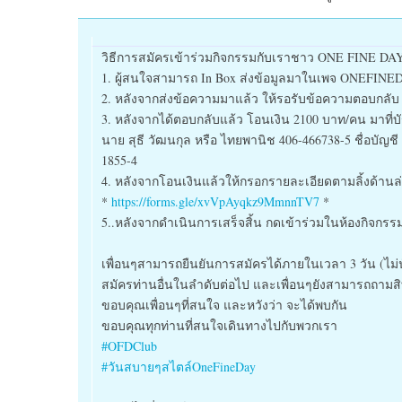
วิธีการสมัครเข้าร่วมกิจกรรมกับเราชาว ONE FINE DA
1. ผู้สนใจสามารถ In Box ส่งข้อมูลมาในเพจ ONEFINE
2. หลังจากส่งข้อความมาแล้ว ให้รอรับข้อความตอบกลับ
3. หลังจากได้ตอบกลับแล้ว โอนเงิน 2100 บาท/คน มาที่
นาย สุธี วัฒนกุล หรือ ไทยพานิช 406-466738-5 ชื่อบัญชี
1855-4
4. หลังจากโอนเงินแล้วให้กรอกรายละเอียดตามลิ้งด้านล่า
*
https://forms.gle/xvVpAyqkz9MmnnTV7
*
5..หลังจากดำเนินการเสร็จสิ้น กดเข้าร่วมในห้องกิจกรรม
เพื่อนๆสามารถยืนยันการสมัครได้ภายในเวลา 3 วัน (ไม่นับ
สมัครท่านอื่นในลำดับต่อไป และเพื่อนๆยังสามารถถามสิทธิ์ไ
ขอบคุณเพื่อนๆที่สนใจ และหวังว่า จะได้พบกัน
ขอบคุณทุกท่านที่สนใจเดินทางไปกับพวกเรา
#OFDClub
#วันสบายๆสไตล์OneFineDay