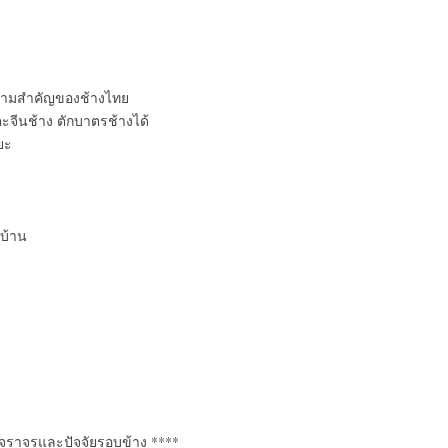
กความสำคัญของช้างไทย
จีนช้าง ตักบาตรช้างได้
ยะ
บ้าน
รจราจรและปัจจัยรอบข้าง ****