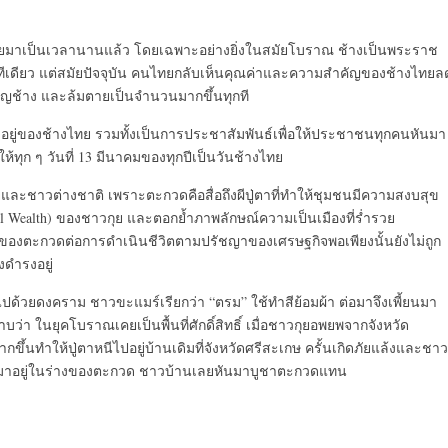
งคนไทยมาเป็นเวลานานแล้ว โดยเฉพาะอย่างยิ่งในสมัยโบราณ ช้างเป็นพระราช
ยทีเดียว แต่สมัยปัจจุบัน คนไทยกลับเห็นคุณค่าและความสำคัญของช้างไทยล
ช้าง และล้มตายเป็นจำนวนมากขึ้นทุกที
อยู่ของช้างไทย รวมทั้งเป็นการประชาสัมพันธ์เพื่อให้ประชาชนทุกคนหันมา
้ทุก ๆ วันที่ 13 มีนาคมของทุกปีเป็นวันช้างไทย
ไทยและชาวต่างชาติ เพราะตะกวดคือสื่อถึงผีปู่ตาที่ทำให้ชุมชนมีความสงบสุข
ral Wealth) ของชาวกุย และตอกย้ำภาพลักษณ์ความเป็นเมืองที่ร่ำรวย
ายของตะกวดต่อการดำเนินชีวิตตามปรัชญาของเศรษฐกิจพอเพียงนั้นยังไม่ถูก
งดำรงอยู่
็มไปด้วยดงคราม ชาวขะแมร์เรียกว่า “ตรม” ใช้ทำสีย้อมผ้า ต่อมาจึงเพี้ยนมา
า ในยุคโบราณเคยเป็นพื้นที่ศักดิ์สิทธิ์ เมื่อชาวกุยอพยพจากจังหวัด
มากขึ้นทำให้ปู่ตาหนีไปอยู่บ้านเดิมที่จังหวัดศรีสะเกษ ครั้นเกิดภัยแล้งและชาว
่ตามาอยู่ในร่างของตะกวด ชาวบ้านเลยหันมาบูชาตะกวดแทน