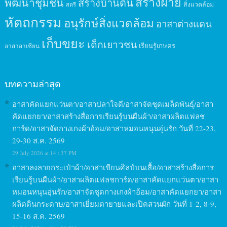
สร้างฝาย
พัฒนาชุมชน
สร้างบ้านดิน
สิ่งแวดล้อม
สตรี
หัตถกรรม
อนุรักษ์สิ่งแวดล้อม
อาสาต่างแดน
เก็บขยะ
เด็กเยาวชน
เรียนรู้เกษตร
อาสาอาเซียน
บทความล่าสุด
อาสาคัดแยกแว่นตา/อาสาปลาใจดี/อาสาจัดชุดเมล็ดพันธุ์/อาสา
คัดแยกยา/อาสาสร้างสื่อการเรียนรู้บนผืนผ้า/อาสาผลิตแฟลช
การ์ด/อาสาจัดกางเกงผ้าอ้อม/อาสาหมอนหนุนอุ่นรัก วันที่ 22-23,
29-30 ส.ค. 2569
29 July 2026 at 14 : 37 PM
อาสาลงลายกระเป๋าผ้า/อาสาเขียนศิลป์บนเสื้อ/อาสาสร้างสื่อการ
เรียนรู้บนผืนผ้า/อาสาผลิตแฟลชการ์ด/อาสาคัดแยกแว่นตา/อาสา
หมอนหนุนอุ่นรัก/อาสาจัดชุดกางเกงผ้าอ้อม/อาสาคัดแยกยา/อาสา
ผลิตดินกระดาษ/อาสาเยี่ยมตายายและเปิดสวนผัก วันที่ 1-2, 8-9,
15-16 ส.ค. 2569