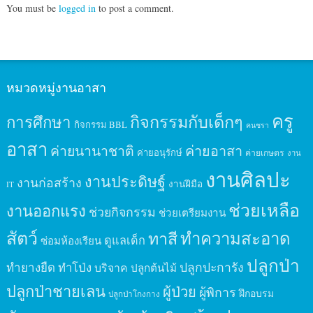
You must be
logged in
to post a comment.
หมวดหมู่งานอาสา
ครู
กิจกรรมกับเด็กๆ
การศึกษา
กิจกรรม BBL
คนชรา
อาสา
ค่ายนานาชาติ
ค่ายอาสา
ค่ายอนุรักษ์
ค่ายเกษตร
งาน
งานศิลปะ
งานประดิษฐ์
งานก่อสร้าง
งานฝีมือ
IT
ช่วยเหลือ
งานออกแรง
ช่วยกิจกรรม
ช่วยเตรียมงาน
สัตว์
ทาสี
ทำความสะอาด
ดูแลเด็ก
ซ่อมห้องเรียน
ปลูกป่า
ปลูกปะการัง
ทำยางยืด
ทำโป่ง
บริจาค
ปลูกต้นไม้
ปลูกป่าชายเลน
ผู้ป่วย
ผู้พิการ
ฝึกอบรม
ปลูกป่าโกงกาง