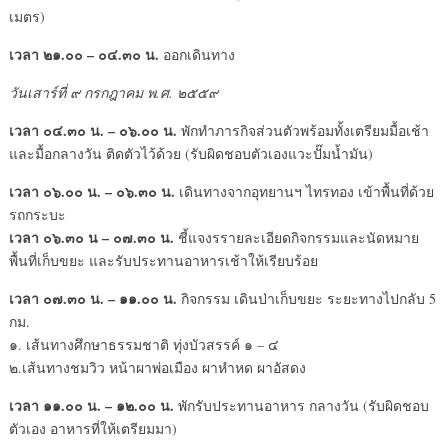
เมตร)
เวลา ๒๑.๐๐ – ๐๔.๓๐ น.
ออกเดินทาง
วันเสาร์ที่ ๙ กรกฎาคม พ.ศ. ๒๕๕๙
เวลา ๐๔.๓๐ น. – ๐๖.๐๐ น.
พักทำภารกิจส่วนตัวพร้อมทั้งเตรียมมื้อเช้า
และมื้อกลางวัน ติดตัวไว้ด้วย (รับผิดชอบตัวเองแวะปั๊มน้ำมัน)
เวลา ๐๖.๐๐ น. – ๐๖.๓๐ น.
เดินทางจากอุทยานฯ ไทรทอง เข้าพื้นที่ด้วย
รถกระบะ
เวลา ๐๖.๓๐ น – ๐๗.๓๐ น.
ชี้แจงรรายละเอียดกิจกรรมและนัดหมาย
พื้นที่เก็บขยะ และรับประทานอาหารเช้าให้เรียบร้อย
เวลา ๐๗.๓๐ น. – ๑๑.๐๐ น.
กิจกรรม เดินป่าเก็บขยะ ระยะทางไปกลับ 5
กม.
๑. เส้นทางศึกษาธรรมชาติ ทุ่งบัวสรรค์ ๑ – ๔
๒.เส้นทางชมวิว หน้าผาพ่อเมือง ผาหำหด ผาอัสดง
เวลา ๑๑.๐๐ น. – ๑๒.๐๐ น.
พักรับประทานอาหาร กลางวัน (รับผิดชอบ
ตัวเอง อาหารที่ให้เตรียมมา)