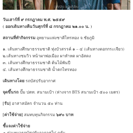
วันเสาร์ที่ ๙ กรกฎาคม พ.ศ. ๒๕๕๙
( ออกเดินทางคืนวันศุกร์ที่ ๘ กรกฎาคม ๒๑.๐๐ น. )
สถานที่ทำกิจกรรม
อุทยานแห่งชาติไทรทอง จ.ชัยภูมิ
๑. เส้นทางศึกษาธรรมชาติ ทุ่งบัวสรรค์ ๑ – ๔ (เส้นทางดอกกระเจียว)
๒.เส้นทางชมวิว หน้าผาพ่อเมือง ผาหำหด ผาอัสดง
๓. เส้นทางศึกษาธรรมชาติ ต้นไม้พันปี
๔. เส้นทางศึกษาธรรมชาติ น้ำตกไทรทอง
เดินทางโดย
รถบัสปรับอากาศ
จุดขึ้นรถ
ปั๊ม ปตท. สนามเป้า (ห่างจาก BTS สนามเป้า ๕๐๐ เมตร)
[รับ]
อาสาสมัคร จำนวน ๕๐ ท่าน
[ค่าใช้จ่าย]
๖๙๐ บาท
สมทบทุนกิจกรรม
ชี้แจงค่าใช้จ่าย
๑.ค่าเหมารถบัสปรับอากาศไป-กลับ