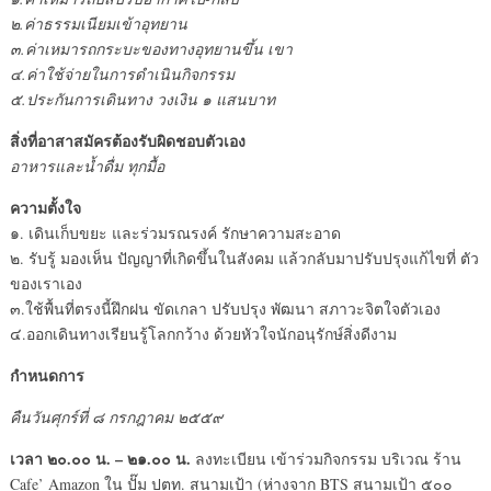
๒.ค่าธรรมเนียมเข้าอุทยาน
๓.ค่าเหมารถกระบะของทางอุทยานขึ้น เขา
๔.ค่าใช้จ่ายในการดำเนินกิจกรรม
๕.ประกันการเดินทาง วงเงิน ๑ แสนบาท
สิ่งที่อาสาสมัครต้องรับผิดชอบตัวเอง
อาหารและน้ำดื่ม ทุกมื้อ
ความตั้งใจ
๑. เดินเก็บขยะ และร่วมรณรงค์ รักษาความสะอาด
๒. รับรู้ มองเห็น ปัญญาที่เกิดขึ้นในสังคม แล้วกลับมาปรับปรุงแก้ไขที่ ตัว
ของเราเอง
๓.ใช้พื้นที่ตรงนี้ฝึกฝน ขัดเกลา ปรับปรุง พัฒนา สภาวะจิตใจตัวเอง
๔.ออกเดินทางเรียนรู้โลกกว้าง ด้วยหัวใจนักอนุรักษ์สิ่งดีงาม
กำหนดการ
คืนวันศุกร์ที่ ๘ กรกฎาคม ๒๕๕๙
เวลา ๒๐.๐๐ น. – ๒๑.๐๐ น.
ลงทะเบียน เข้าร่วมกิจกรรม บริเวณ ร้าน
Cafe’ Amazon ใน ปั๊ม ปตท. สนามเป้า (ห่างจาก BTS สนามเป้า ๕๐๐