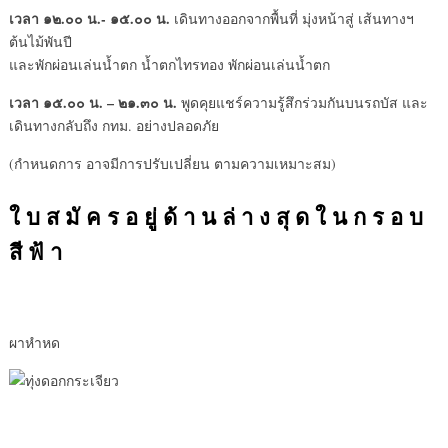
เวลา ๑๒.๐๐ น.- ๑๕.๐๐ น.
เดินทางออกจากพื้นที่ มุ่งหน้าสู่ เส้นทางฯ
ต้นไม้พันปี
และพักผ่อนเล่นน้ำตก น้ำตกไทรทอง พักผ่อนเล่นน้ำตก
เวลา ๑๕.๐๐ น. – ๒๑.๓๐ น.
พูดคุยแชร์ความรู้สึกร่วมกันบนรถบัส และ
เดินทางกลับถึง กทม. อย่างปลอดภัย
(กำหนดการ อาจมีการปรับเปลี่ยน ตามความเหมาะสม)
ใ บ ส มั ค ร อ ยู่ ด้ า น ล่ า ง สุ ด ใ น ก ร อ บ
สี ฟ้ า
ผาหำหด