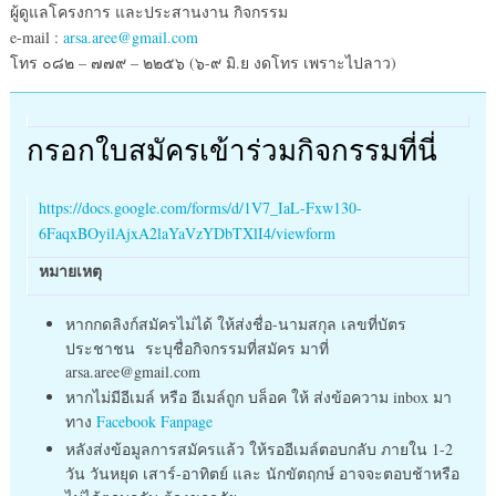
ผู้ดูแลโครงการ และประสานงาน กิจกรรม
e-mail :
arsa.aree@gmail.com
โทร ๐๘๒ – ๗๗๙ – ๒๒๕๖ (๖-๙ มิ.ย งดโทร เพราะไปลาว)
กรอกใบสมัครเข้าร่วมกิจกรรมที่นี่
https://docs.google.com/forms/d/1V7_IaL-Fxw130-
6FaqxBOyilAjxA2laYaVzYDbTXlI4/viewform
หมายเหตุ
หากกดลิงก์สมัครไม่ได้ ให้ส่งชื่อ-นามสกุล เลขที่บัตร
ประชาชน ระบุชื่อกิจกรรมที่สมัคร มาที่
arsa.aree@gmail.com
หากไม่มีอีเมล์ หรือ อีเมล์ถูก บล็อค ให้ ส่งข้อความ inbox มา
ทาง
Facebook Fanpage
หลังส่งข้อมูลการสมัครแล้ว ให้รออีเมล์ตอบกลับ ภายใน 1-2
วัน วันหยุด เสาร์-อาทิตย์ และ นักขัตฤกษ์ อาจจะตอบช้าหรือ