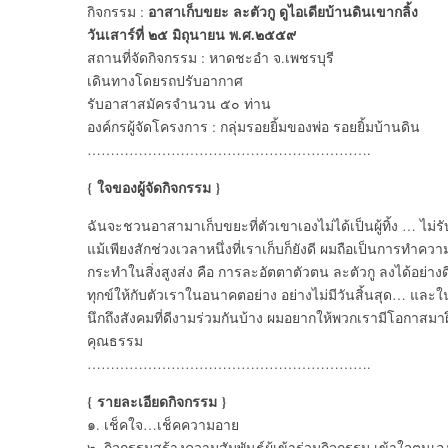
อาสาเก็บขยะ ละตัวกู ดูไอเดียบ้านดินเขากลิ้ง
กิจกรรม :
วันเสาร์ที่ ๒๕ มิถุนายน พ.ศ.๒๕๕๙
สถานที่จัดกิจกรรม : หาดชะอำ จ.เพชรบุรี
เดินทางโดยรถปรับอากาศ
รับอาสาสมัครจำนวน ๕๐ ท่าน
องค์กรผู้จัดโครงการ : กลุ่มรอยยิ้มของพ่อ รอยยิ้มบ้านดิน
…………………………………………………….
{ ใจของผู้จัดกิจกรรม }
ฉันจะชวนอาสามาเก็บขยะที่ตัวเขาเองไม่ได้เป็นผู้ทิ้ง … ไม่รับเ
แม้เพียงสักช่วงเวลาหนึ่งที่เราเก็บก็ยังดี ผมถือเป็นการทำคว
กระทำในสิ่งสูงส่ง คือ การละอัตตาตัวตน ละตัวกู ลงได้อย่างดีอย
ทุกข์ให้กับตัวเราในอนาคตอย่าง อย่างไม่มีวันสิ้นสุด… และ
นึกถึงสังคมที่ดีงามร่วมกันบ้าง ผมอยากให้พวกเรามีโอกาสมาฝึ
คุณธรรม
…………………………………………………….
{ รายละเอียดกิจกรรม }
๑. เช็คใจ…เช็คความอาย
๒. กิจกรรมสร้างความสัมพันธ์ผู้เข้าร่วมกิจกรรม เข้าใจตนเอง เ