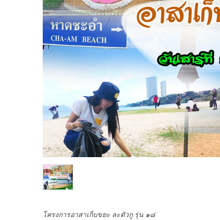
โครงการอาสาเก็บขยะ ละตัวกู รุ่น ๑๘