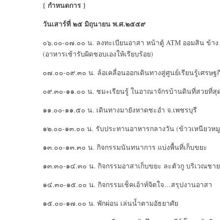
{ กำหนดการ }
วันเสาร์ที่ ๒๕ มิถุนายน พ.ศ.๒๕๕๙
๐๖.๐๐-๐๗.๐๐ น. ลงทะเบียนอาสา หน้าตู้ ATM ออมสิน ข้าง 7-
(อาหารเช้ารับผิดชอบเองให้เรียบร้อย)
๐๗.๐๐-๐๙.๓๐ น. ล้อเคลื่อนออกเดินทางสู่ศูนย์เรียนรู้เศรษฐก
๐๙.๓๐-๑๑.๐๐ น. ชม+เรียนรู้ ในอาณาจักรบ้านดินที่สวยที่
๑๑.๐๐-๑๑.๕๐ น. เดินทางมายังหาดชะอำ จ.เพชรบุรี
๑๒.๐๐-๑๓.๐๐ น. รับประทานอาหารกลางวัน (ข้าวเหนียวหมู+
๑๓.๐๐-๑๓.๓๐ น. กิจกรรมนันทนาการ แบ่งพื้นที่เก็บขยะ
๑๓.๓๐-๑๔.๓๐ น. กิจกรรมอาสาเก็บขยะ ละตัวกู บริเวณช
๑๔.๓๐-๑๕.๐๐ น. กิจกรรมเช็คเอ้าท์จิตใจ…สรุปงานอาสา
๑๕.๐๐-๑๗.๐๐ น. พักผ่อน เล่นน้ำตามอัธยาศัย