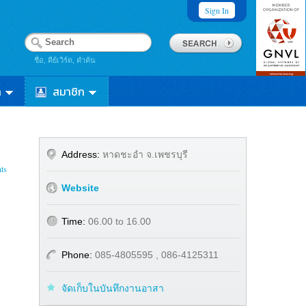
Sign In
ชื่อ, คีย์เวิร์ด, คำค้น
า
สมาชิก
Address:
หาดชะอำ จ.เพชรบุรี
ts
Website
Time:
06.00 to 16.00
Phone:
085-4805595 , 086-4125311
จัดเก็บในบันทึกงานอาสา