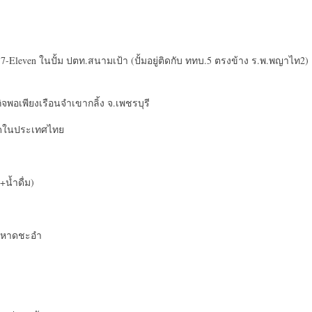
Eleven ในปั้ม ปตท.สนามเป้า (ปั้มอยู่ติดกับ ททบ.5 ตรงข้าง ร.พ.พญาไท2)
ิจพอเพียงเรือนจำเขากลิ้ง จ.เพชรบุรี
สุดในประเทศไทย
น้ำดื่ม)
ายหาดชะอำ