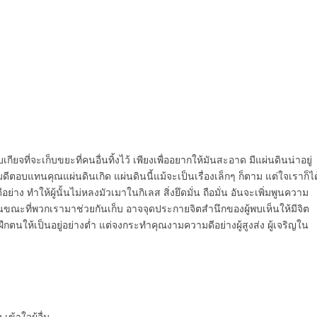
กียจที่จะเก็บขยะที่คนอื่นทิ้งไว้ เพียงเพื่ออยากให้มันสะอาด มีแผ่นดินน่าอยู่
ามดีตอบแทนคุณแผ่นดินเกิด แผ่นดินนี้แม้จะเป็นเรื่องเล็กๆ ก็ตาม แต่ใจเราก็ได
่าง ทำให้ผู้นั้นไม่หลงมัวเมาในกิเลส สิ่งยึดมั่น ถือมั่น อันจะเพิ่มพูนความ
ในขณะที่พวกเรามาช่วยกันเก็บ อาจจุดประกายจิตสำนึกของผู้พบเห็นให้มีจิต
กตนให้เป็นอยู่อย่างต่ำ แต่จงกระทำคุณงามความดีอย่างผู้สูงส่ง ผู้เจริญใน
ข้าใจผู้อื่น