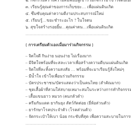
๓. เรียนรู้คุณค่าของการเก็บขยะ… เพื่อแผ่นดินเกิด
๔. ซึมซับคุณค่าความดีงามประสบการณ์ใหม่
๕. เรียนรู้…ขยะชำระอะไร ? ในใจตน
๖. สุขใจสร้างรอยยิ้ม…คุณค่าตน…เพื่อแผ่นดินเกิด
…………………………………………………….
{ การเตรียมตัวเองเมื่อมาร่วมกิจกรรม }
– จิตใจดี กินง่าย นอนง่าย ไม่เรื่องมาก
– มีจิตใจพร้อมที่จะสละเวลาเพื่อสร้างความดีบนแผ่นดินเกิด
– จิตใจที่ละทิ้งความสงสัย … พร้อมที่จะมาเรียนรู้สิ่งใหม่ๆ
– มีน้ำใจ เข้าใจเพื่อนร่วมกิจกรรม
– บัตรประชาชน/บัตรแสดงว่าเป็นคนไทย (สำคัณมาก)
– ชุดเสื้อผ้าที่สวมใส่สบายเหมาะสมในระหว่างการทำกิจกรร
– เสื้อแขนยาว หมวก (คนกลัวดำ)
– ครีมกันแดด ยากันยุง สัตว์กัดต่อย (ยี่ห้อส่วนตัว)
– ยารักษาโรคประจำตัว (โรคส่วนตัว)
– จัดกระเป๋าให้เบา น้อย กระชับที่สุด เพื่อความสะบายในกา
…………………………………………….