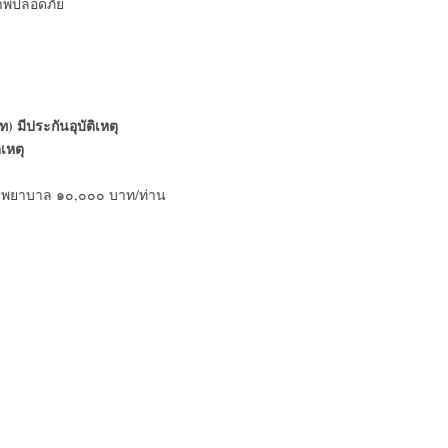
ภาพปลอดภัย
 มีประกันอุบัติเหตุ
เหตุ
กษาพยาบาล ๑๐,๐๐๐ บาท/ท่าน