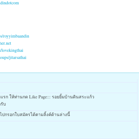
ndindotcom
ps/royyimbaandin
her.net
/lovekingthai
ups/jitarsathai
้งแรก ให้ท่านกด Like Page::: รอยยิ้มบ้านดินสระแก้ว
รับ
าไปกรอกใบสมัครได้ตามลิ้งค์ด้านล่างนี้