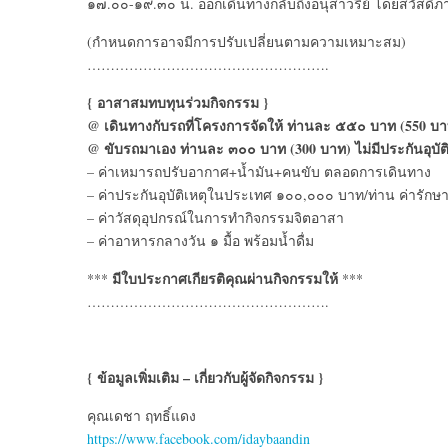
๑๗.๐๐-๑๙.๓๐ น. ออกเดินทางกลับถึงอนุสาวรีย์ โดยสวัสดิ
(กำหนดการอาจมีการปรับเปลี่ยนตามความเหมาะสม)
…………………………………………….
{ อาสาสมทบทุนร่วมกิจกรรม }
@ เดินทางกับรถที่โครงการจัดให้ ท่านละ ๕๕๐ บาท (550 บาท)
@ ขับรถมาเอง ท่านละ ๓๐๐ บาท (300 บาท) ไม่มีประกันอุบัติ
– ค่าเหมารถปรับอากาศ+น้ำมัน+คนขับ ตลอดการเดินทาง
– ค่าประกันอุบัติเหตุในประเทศ ๑๐๐,๐๐๐ บาท/ท่าน ค่ารั
– ค่าวัสดุอุปกรณ์ในการทำกิจกรรมจิตอาสา
– ค่าอาหารกลางวัน ๑ มื้อ พร้อมน้ำดื่ม
มีใบประกาศเกียรติคุณผ่านกิจกรรมให้
***
***
…………………………………………….
{ ข้อมูลเพิ่มเติม – เกี่ยวกับผู้จัดกิจกรรม }
คุณเดชา ฤทธิ์แดง
https://www.facebook.com/idaybaandin