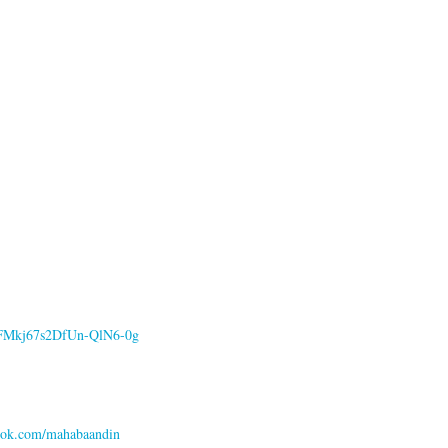
SFMkj67s2DfUn-QlN6-0g
ook.com/mahabaandin