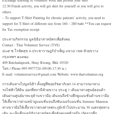
Exchange learning of volunteer work and present your shirt
12:30 Finish activity, you will get shirt for yourself or you will give to
others.
– To support T-Shirt Painting for chronic patients’ activity, you need to
support for T-Shirt of different size from 160 – 280 baht **You can request
for Tax exemption receipt
ประสานกิจกรรม มูลนิธิอาสาสมัครเพื่อสังคม
Contact : Thai Volunteer Service (TVS)
๔๐๙ ซ.โรหิตสุข ถ.ประชาราษฎร์บำเพ็ญ แขวง/ เขต ห้วยขวาง
กรุงเทพฯ ๑๐๓๒๐
409 Ratchadapesek, Huay Kwang, Bkk 10320
โทร./ Phone 095-9977724 (09:00-17:30 น.)
E-mail: volunteerservice@gmail.com Website: www.thaivolunteer.org
การเดินทางไปมูลนิธิฯ ตั้งอยู่ที่ซอยรัชดาภิเษก 14 สามารถมาทาง
รถไฟฟ้าใต้ดิน ออกที่สถานีห้วยขวาง ประตู 1 เดินมาทางศูนย์ฮอนด้า
เดินผ่านศูนย์มาทะลุด้านขวามือ เดินจนถึงข้างตึกยูแมนชั่นด้านขวามือ
ให้เลี้ยวขวาผ่านหน้ายูแมนชั่นจนถึงซัมเมอร์แมนชั่น Summer Mansion
ทางขวามือให้เลี้ยวขวาตรงศาลพระภูมิเข้าไปประมาณ 30 เมตรสุดทาง
เดิน จะเห็นตึกมูลนิธิอาสาสมัครเพื่อสังคมอยู่ซ้ายมือ (ถัดจากตึก