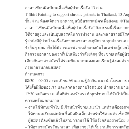
อาสาเขียนศิลป์บนเสื้อเพื่อผู้ป่วยเรื้อรัง 13 ส.ค.
T-Shirt Painting to support chronic patients in Thailand; 13 Au
ชั้น 4 ณ ห้องสุจิตรา อาคารมูลนิธิอาสาสมัครเพื่อสังคม @Thai
อาสา “เขียนศิลป์บนเสื้อเพื่อผู้ป่วยเรื้อรัง” กิจกรรมนี้เริ่มจากก
ใช้จ่ายสูงและเป็นอุปสรรคในการทำงาน และหลายรายมีโรคเรื้อร
รู้ว่ายังมีผู้ป่วยโรคเรื้อรังจากหลายสาเหตุมีความทุกข์ยากและล
รังอื่นๆ ต่อมาจึงได้พิจารณาช่วยเหลือแบ่งปันไม่เฉพาะผู้ป่วยไ
กิจกรรมอาสาของเราก็เป็นเพียงกำลังเล็กๆ ที่จะช่วยเหลือผู้
เดียวกันอาสาสมัครได้ร่วมพัฒนาตนเองและเรียนรู้สังคมด้วย
กรุณาอ่านก่อนสมัคร
กำหนดการ
08:30 – 09:00 ลงทะเบียน /ทำความรู้จักกัน แนะนำโครงการ กา
ได้เสื้อฝีมือของเรา และลวดลายตามใจตัวเอง นำผลงานมาแลก
12:30 จบกิจกรรม เสื้อที่ตัวเองรังสรรค์ ทุกท่านจะได้รับไปเ
ความพร้อมก่อนอาสา
– งานใช้ทักษะทั่วไป มีเจ้าหน้าที่ช่วยแนะนำ แต่ท่านต้องอดท
– ให้ท่านเตรียมเศษผ้าเช็ดมือผืนเล็ก สำหรับใช้ส่วนตัวเช็ดสี
– ผู้สมัครที่ลงชื่อแล้วไม่สามารถมาได้ ให้แจ้งกลับอย่างน้อย 3 
– ให้อาสาสมัครรักษาเวลา เพื่อเราจะได้เริ่มงานกิจกรรมพร