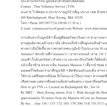
ประสานกิจกรรม มูลนิธิอาสาสมัครเพื่อสังคม
Contact : Thai Volunteer Service (TVS)
๔๐๙ ซ.โรหิตสุข ถ.ประชาราษฎร์บำเพ็ญ แขวง/ เขต ห้วยข
409 Ratchadapesek, Huay Kwang, Bkk 10320
โทร./ Phone 095-9977724 (09:00-17:30 น.)
E-mail: volunteerservice@gmail.com Website: www.thaivolunte
การเดินทางไปมูลนิธิฯ ตั้งอยู่ที่ซอยรัชดาภิเษก 14 สามารถม
ผ่านศูนย์มาทะลุด้านขวามือ เดินจนถึงข้างตึกยูแมนชั่นด้าน
ทางขวามือให้เลี้ยวขวาตรงศาลพระภูมิเข้าไปประมาณ 30 เมตรส
Summer3 /ตรงข้ามตึก Summer1) / มาทางรถเมล์ (สาย 136 137
กุนนที (ใกล้แยกรัชดา-ห้วยขวาง และสถานีรถไฟฟ้าใต้ดินห้ว
แล้วเลี้ยวซ้าย ตรงมาเห็น Summer Mansion 3 เลี้ยวเข้าซอย 
มอเตอร์ไซค์บอกว่ามาตึกมูลนิธิ ฯ ติดซัมเมอร์แมนชั่น ค่ารถ
ใช้จ่าย แต่ที่จอดรถมีน้อย จึงไม่แนะนำให้เอารถมา หากจอดท
เสียค่าจอด แต่หากที่จอดรถเต็มท่านต้องตระเวณหาที่จอดริม
How to get TVS >> Located on Rachadapisek Rd., Soi 14
By MRT… Huay Kwang station, Exit 1. Walk through the Honda 
approximately 50 meters from the Mansion till you see Summe
By bus… (line 136 / 137/ 172/ 185/ 179/ 206/ 514/ 73ก /517) g