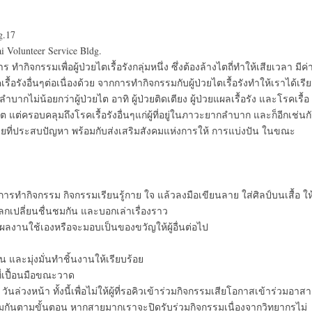
g.17
 Volunteer Service Bldg.
าร ทำกิจกรรมเพื่อผู้ป่วยไตเรื้อรังกลุ่มหนึ่ง ซึ่งต้องล้างไตถี่ทำให้เสียเวลา มีค่
ังอื่นๆต่อเนื่องด้วย จากการทำกิจกรรมกับผู้ป่วยไตเรื้อรังทำให้เราได้เรี
ำบากไม่น้อยกว่าผู้ป่วยไต อาทิ ผู้ป่วยติดเตียง ผู้ป่วยแผลเรื้อรัง และโรคเรื้อ
ต แต่ครอบคลุมถึงโรคเรื้อรังอื่นๆแก่ผู้ที่อยู่ในภาวะยากลำบาก และก็อีกเช่นก
ปํวยที่ประสบปัญหา พร้อมกับส่งเสริมสังคมแห่งการให้ การแบ่งปัน ในขณะ
รทำกิจกรรม กิจกรรมเรียนรู้กาย ใจ แล้วลงมือเขียนลาย ใส่ศิลป์บนเสื้อ ให
เปลี่ยนชื่นชมกัน และบอกเล่าเรื่องราว
ป็นผลงานใช้เองหรือจะมอบเป็นของขวัญให้ผู้อื่นต่อไป
น และมุ่งมั่นทำชิ้นงานให้เรียบร้อย
ที่เปื้อนมือขณะวาด
วันล่วงหน้า ทั้งนี้เพื่อไม่ให้ผู้ที่รอคิวเข้าร่วมกิจกรรมเสียโอกาสเข้าร่วมอาสา
้อมกันตามขั้นตอน หากสายมากเราจะปิดรับร่วมกิจกรรมเนื่องจากวิทยากรไม่