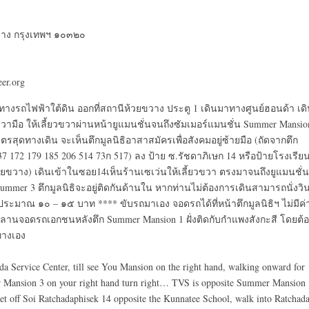
วาง กรุงเทพฯ ๑๐๓๒๐
er.org
าทางรถไฟฟ้าใต้ดิน ออกที่สถานีห้วยขวาง ประตู 1 เดินมาทางศูนย์ฮอนด้า เด
ขวามือ ให้เลี้ยวขวาผ่านหน้ายูแมนชั่นจนถึงซัมเมอร์แมนชั่น Summer Mansio
ุดทางเดิน จะเห็นตึกมูลนิธิอาสาสมัครเพื่อสังคมอยู่ซ้ายมือ (ถัดจากตึก
 172 179 185 206 514 73ก 517) ลง ป้าย ซ.รัชดาภิเษก 14 หรือป้ายโรงเรีย
ยขวาง) เดินเข้าในซอย14เห็นร้านเซเว่นให้เลี้ยวขวา ตรงมาจนถึงยูแมนชั่น
Summer 3 ตึกมูลนิธิจะอยู่ติดกันด้านใน หากท่านไม่ต้องการเดินสามารถนั่งวิ
 ประมาณ ๑๐ – ๑๕ บาท **** ขับรถมาเอง จอดรถได้ที่หน้าตึกมูลนิธิฯ ไม่มีค่
ี่ลานจอดรถเอกชนหลังตึก Summer Mansion 1 ฝั่งติดกับกำแพงสังกะสี โดยต้
ทางเอง
Service Center, till see You Mansion on the right hand, walking onward for
r Mansion 3 on your right hand turn right… TVS is opposite Summer Mansion 
et off Soi Ratchadaphisek 14 opposite the Kunnatee School, walk into Ratchad