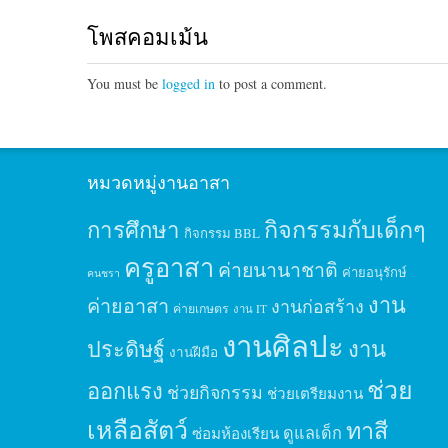
โพสคอมเม้น
You must be
logged in
to post a comment.
หมวดหมู่งานอาสา
กิจกรรมกับเด็กๆ
การศึกษา
กิจกรรม BBL
ครูอาสา
ค่ายนานาชาติ
ค่ายอนุรักษ์
คนชรา
งาน
ค่ายอาสา
งานก่อสร้าง
ค่ายเกษตร
งาน IT
งานศิลปะ
ประดิษฐ์
งาน
งานฝีมือ
ช่วย
ออกแรง
ช่วยกิจกรรม
ช่วยเตรียมงาน
เหลือสัตว์
ทาสี
ดูแลเด็ก
ซ่อมห้องเรียน