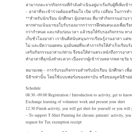
สามารถละจากกิจกรรมที่กำลังดำเนินอยู่มาเริ่มกับผู้ที่เพิ่งเข้า
– อาสาที่จะเข้าร่วมต้องเตรียมใจ เปิด ปรับ เปลี่ยน ในการ
**สำหรับนักเรียน นักศึกษา ผู้ปกครอง ที่มาทำกิจกรรมอ่าน
หากท่านเน้นมาขอใบรับรองมากกว่าการฝึกฝนตนเองเพื่อเร
กว่ากำหนด และกลับก่อนเวลา แล้วขอให้รับรองกิจกรรม ทางม
เก็บชั่วโมงอาสา เรายินดีสนับสนุนการเรียนรู้งานอาสา แต่
ไม่ และมีความอดทน มุ่งมั่นพอที่จะทำภารกิจให้สำเร็จเรียบร้อ
เสริมกิจกรรมอาสาแก่ท่าน จึงขอให้ท่านตระหนักถึงการอาสาให้
ทำอาสาที่ลุกนั่งทำสะดวก เนื่องจากผู้เข้าร่วมหลากหลายวัย 
หมายเหตุ – การรับรองกิจกรรมสำหรับนักเรียน นักศึกษา เพื
นิธิฯเท่านั้น โดยใช้แบบฟอร์มของสถาบัน หรือของมูลนิธิฯอย่
Schedule
08:30 -09:00 Registration / Introduction to activity, get to kn
Exchange learning of volunteer work and present your shirt
12:30 Finish activity, you will get shirt for yourself or you will 
– To support T-Shirt Painting for chronic patients’ activity, yo
request for Tax exemption receipt