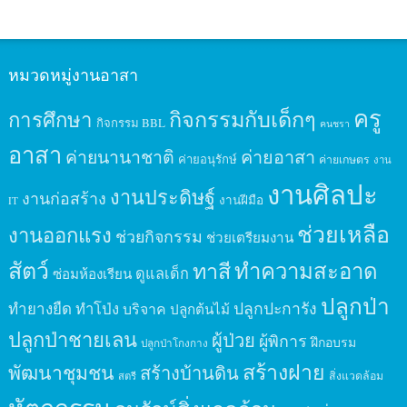
หมวดหมู่งานอาสา
ครู
กิจกรรมกับเด็กๆ
การศึกษา
กิจกรรม BBL
คนชรา
อาสา
ค่ายนานาชาติ
ค่ายอาสา
ค่ายอนุรักษ์
ค่ายเกษตร
งาน
งานศิลปะ
งานประดิษฐ์
งานก่อสร้าง
งานฝีมือ
IT
ช่วยเหลือ
งานออกแรง
ช่วยกิจกรรม
ช่วยเตรียมงาน
สัตว์
ทาสี
ทำความสะอาด
ดูแลเด็ก
ซ่อมห้องเรียน
ปลูกป่า
ปลูกปะการัง
ทำยางยืด
ทำโป่ง
บริจาค
ปลูกต้นไม้
ปลูกป่าชายเลน
ผู้ป่วย
ผู้พิการ
ฝึกอบรม
ปลูกป่าโกงกาง
สร้างฝาย
พัฒนาชุมชน
สร้างบ้านดิน
สิ่งแวดล้อม
สตรี