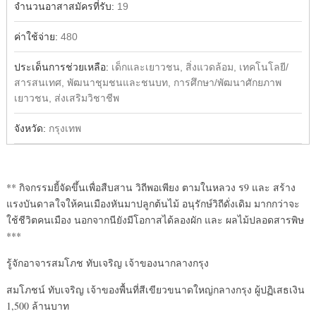
จำนวนอาสาสมัครที่รับ:
19
ค่าใช้จ่าย:
480
ประเด็นการช่วยเหลือ:
เด็กและเยาวชน, สิ่งแวดล้อม, เทคโนโลยี/
สารสนเทศ, พัฒนาชุมชนและชนบท, การศึกษา/พัฒนาศักยภาพ
เยาวชน, ส่งเสริมวิชาชีพ
จังหวัด:
กรุงเทพ
** กิจกรรมยี้จัดขึ้นเพื่อสืบสาน วิถีพอเพียง ตามในหลวง ร9 และ สร้าง
แรงบันดาลใจให้คนเมืองหันมาปลูกต้นไม้ อนุรักษ์วิถีดั่งเดิม มากกว่าจะ
ใช้ชีวิตคนเมือง นอกจากนียังมีโอกาสได้ลองผัก และ ผลไม้ปลอดสารพิษ
***
รู้จักอาจารสมโภช ทับเจริญ เจ้าของนากลางกรุง
สมโภชน์ ทับเจริญ เจ้าของพื้นที่สีเขียวขนาดใหญ่กลางกรุง ผู้ปฏิเสธเงิน
1,500 ล้านบาท