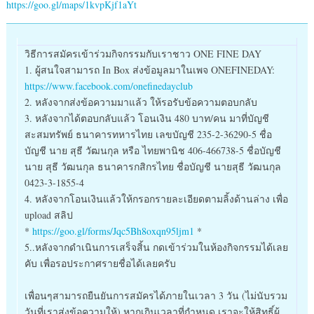
https://goo.gl/maps/1kvpKjf1aYt
วิธีการสมัครเข้าร่วมกิจกรรมกับเราชาว ONE FINE DAY
1. ผู้สนใจสามารถ In Box ส่งข้อมูลมาในเพจ ONEFINEDAY:
https://www.facebook.com/onefinedayclub
2. หลังจากส่งข้อความมาแล้ว ให้รอรับข้อความตอบกลับ
3. หลังจากได้ตอบกลับแล้ว โอนเงิน 480 บาท/คน มาที่บัญชี
สะสมทรัพย์ ธนาคารทหารไทย เลขบัญชี 235-2-36290-5 ชื่อ
บัญชี นาย สุธี วัฒนกุล หรือ ไทยพานิช 406-466738-5 ชื่อบัญชี
นาย สุธี วัฒนกุล ธนาคารกสิกรไทย ชื่อบัญชี นายสุธี วัฒนกุล
0423-3-1855-4
4. หลังจากโอนเงินแล้วให้กรอกรายละเอียดตามลิ้งด้านล่าง เพื่อ
upload สลิป
*
https://goo.gl/forms/Jqc5Bh8oxqn95ljm1
*
5..หลังจากดำเนินการเสร็จสิ้น กดเข้าร่วมในห้องกิจกรรมได้เลย
คับ เพื่อรอประกาศรายชื่อได้เลยครับ
เพื่อนๆสามารถยืนยันการสมัครได้ภายในเวลา 3 วัน (ไม่นับรวม
วันที่เราส่งข้อความให้) หากเกินเวลาที่กำหนด เราจะให้สิทธิ์ผู้