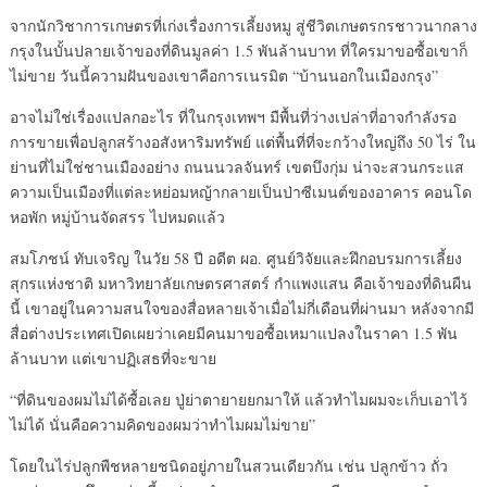
จากนักวิชาการเกษตรที่เก่งเรื่องการเลี้ยงหมู สู่ชีวิตเกษตรกรชาวนากลาง
กรุงในบั้นปลายเจ้าของที่ดินมูลค่า 1.5 พันล้านบาท ที่ใครมาขอซื้อเขาก็
ไม่ขาย วันนี้ความฝันของเขาคือการเนรมิต “บ้านนอกในเมืองกรุง”
อาจไม่ใช่เรื่องแปลกอะไร ที่ในกรุงเทพฯ มืพื้นที่ว่างเปล่าที่อาจกำลังรอ
การขายเพื่อปลูกสร้างอสังหาริมทรัพย์ แต่พื้นที่ที่จะกว้างใหญ่ถึง 50 ไร่ ใน
ย่านที่ไม่ใช่ชานเมืองอย่าง ถนนนวลจันทร์ เขตบึงกุ่ม น่าจะสวนกระแส
ความเป็นเมืองที่แต่ละหย่อมหญ้ากลายเป็นป่าซีเมนต์ของอาคาร คอนโด
หอพัก หมู่บ้านจัดสรร ไปหมดแล้ว
สมโภชน์ ทับเจริญ ในวัย 58 ปี อดีต ผอ. ศูนย์วิจัยและฝึกอบรมการเลี้ยง
สุกรแห่งชาติ มหาวิทยาลัยเกษตรศาสตร์ กำแพงแสน คือเจ้าของที่ดินผืน
นี้ เขาอยู่ในความสนใจของสื่อหลายเจ้าเมื่อไม่กี่เดือนที่ผ่านมา หลังจากมี
สื่อต่างประเทศเปิดเผยว่าเคยมีคนมาขอซื้อเหมาแปลงในราคา 1.5 พัน
ล้านบาท แต่เขาปฏิเสธที่จะขาย
“ที่ดินของผมไม่ได้ซื้อเลย ปู่ย่าตายายยกมาให้ แล้วทำไมผมจะเก็บเอาไว้
ไม่ได้ นั่นคือความคิดของผมว่าทำไมผมไม่ขาย”
โดยในไร่ปลูกพืชหลายชนิดอยู่ภายในสวนเดียวกัน เช่น ปลูกข้าว ถั่ว