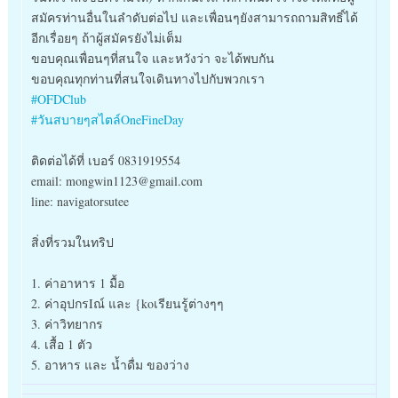
สมัครท่านอื่นในลำดับต่อไป และเพื่อนๆยังสามารถถามสิทธิ์ได้
อีกเรื่อยๆ ถ้าผู้สมัครยังไม่เต็ม
ขอบคุณเพื่อนๆที่สนใจ และหวังว่า จะได้พบกัน
ขอบคุณทุกท่านที่สนใจเดินทางไปกับพวกเรา
#OFDClub
#วันสบายๆสไตล์OneFineDay
ติดต่อได้ที่ เบอร์ 0831919554
email: mongwin1123@gmail.com
line: navigatorsutee
สิ่งที่รวมในทริป
1. ค่าอาหาร 1 มื้อ
2. ค่าอุปกรIณ์ และ {koเรียนรู้ต่างๆๆ
3. ค่าวิทยากร
4. เสื้อ 1 ตัว
5. อาหาร และ น้ำดื่ม ของว่าง