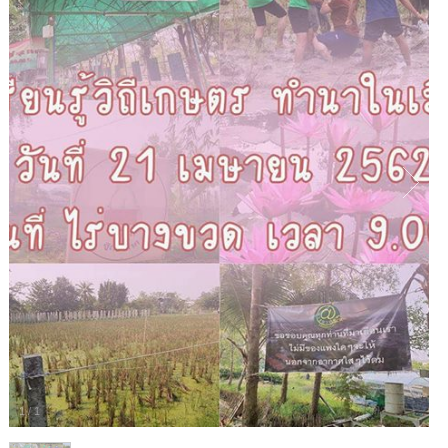
1
/
1