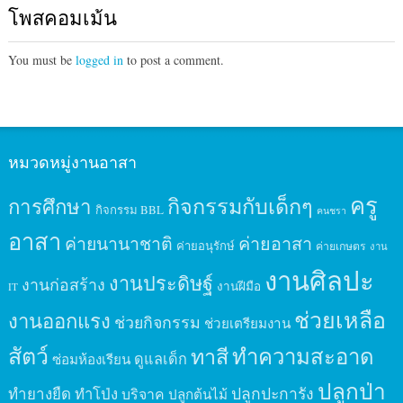
โพสคอมเม้น
You must be
logged in
to post a comment.
หมวดหมู่งานอาสา
ครู
กิจกรรมกับเด็กๆ
การศึกษา
กิจกรรม BBL
คนชรา
อาสา
ค่ายนานาชาติ
ค่ายอาสา
ค่ายอนุรักษ์
ค่ายเกษตร
งาน
งานศิลปะ
งานประดิษฐ์
งานก่อสร้าง
งานฝีมือ
IT
ช่วยเหลือ
งานออกแรง
ช่วยกิจกรรม
ช่วยเตรียมงาน
สัตว์
ทาสี
ทำความสะอาด
ดูแลเด็ก
ซ่อมห้องเรียน
ปลูกป่า
ปลูกปะการัง
ทำยางยืด
ทำโป่ง
บริจาค
ปลูกต้นไม้