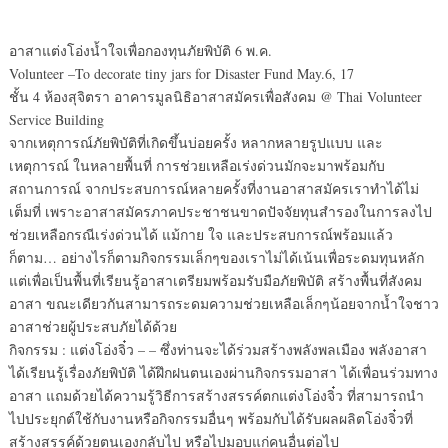
อาสาแต่งโอ่งน้ำใจเพื่อกองทุนภัยพิบัติ 6 พ.ค.
Volunteer –To decorate tiny jars for Disaster Fund May.6, 17
ชั้น 4 ห้องสุจิตรา อาคารมูลนิธิอาสาสมัครเพื่อสังคม @ Thai Volunteer
Service Building
จากเหตุการณ์ภัยพิบัติที่เกิดขึ้นบ่อยครั้ง หลากหลายรูปแบบ และ
เหตุการณ์ ในหลายพื้นที่ การช่วยเหลือเร่งด่วนมักจะมาพร้อมกับ
สถานการณ์ จากประสบการณ์หลายครั้งที่งานอาสาสมัครเราทำได้ไม่
เต็มที่ เพราะอาสาสมัครภาคประชาชนขาดปัจจัยทุนสำรองในการลงไป
ช่วยเหลือกรณีเร่งด่วนได้ แม้กาย ใจ และประสบการณ์พร้อมแล้ว
ก็ตาม… อย่างไรก็ตามกิจกรรมเล็กๆของเราไม่ได้เน้นเพื่อระดมทุนหลัก
แต่เพื่อเป็นพื้นที่เรียนรู้อาสาเตรียมพร้อมรับมือภัยพิบัติ สร้างพื้นที่สังคม
อาสา ขณะเดียวกันสามารถระดมความช่วยเหลือเล็กๆน้อยจากน้ำใจชาว
อาสาช่วยผู้ประสบภัยได้ด้วย
กิจกรรม : แต่งโอ่งจิ๋ว – – ซึ่งท่านจะได้ร่วมสร้างพลังพลเมือง พลังอาสา
ได้เรียนรู้เรื่องภัยพิบัติ ได้ฝึกฝนตนเองผ่านกิจกรรมอาสา ได้เพื่อนร่วมทาง
อาสา แถมด้วยได้ความรู้วิธีการสร้างสรรค์ตกแต่งโอ่งจิ๋ว ที่สามารถนำ
ไปประยุกต์ใช้กับงานหรือกิจกรรมอื่นๆ พร้อมกับได้รับผลผลิตโอ่งจิ๋วที่
สร้างสรรค์ด้วยตนเองกลับไป หรือไปมอบแก่คนอื่นต่อไป