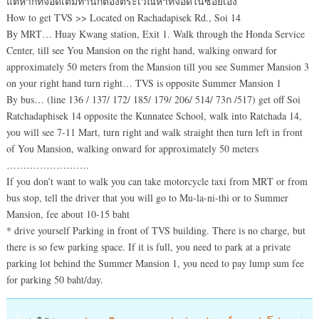
แต่หากที่จอดเต็มท่านก็ต้องตระเวณหาที่จอดในซอยเอง
How to get TVS >> Located on Rachadapisek Rd., Soi 14
By MRT… Huay Kwang station, Exit 1. Walk through the Honda Service
Center, till see You Mansion on the right hand, walking onward for
approximately 50 meters from the Mansion till you see Summer Mansion 3
on your right hand turn right… TVS is opposite Summer Mansion 1
By bus… (line 136 / 137/ 172/ 185/ 179/ 206/ 514/ 73ก /517) get off Soi
Ratchadaphisek 14 opposite the Kunnatee School, walk into Ratchada 14,
you will see 7-11 Mart, turn right and walk straight then turn left in front
of You Mansion, walking onward for approximately 50 meters
…………………….
If you don’t want to walk you can take motorcycle taxi from MRT or from
bus stop, tell the driver that you will go to Mu-la-ni-thi or to Summer
Mansion, fee about 10-15 baht
* drive yourself Parking in front of TVS building. There is no charge, but
there is so few parking space. If it is full, you need to park at a private
parking lot behind the Summer Mansion 1, you need to pay lump sum fee
for parking 50 baht/day.