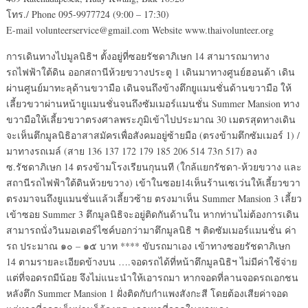
โทร./ Phone 095-9977724 (9:00 – 17:30)
E-mail volunteerservice@gmail.com Website www.thaivolunteer.org
การเดินทางไปมูลนิธิฯ ตั้งอยู่ที่ซอยรัชดาภิเษก 14 สามารถมาทาง
รถไฟฟ้าใต้ดิน ออกสถานีห้วยขวางประตู 1 เดินมาทางศูนย์ฮอนด้า เดิน
ผ่านศูนย์มาทะลุด้านขวามือ เดินจนถึงข้างตึกยูแมนชั่นด้านขวามือ ให้
เลี้ยวขวาผ่านหน้ายูแมนชั่นจนถึงซัมเมอร์แมนชั่น Summer Mansion ทาง
ขวามือให้เลี้ยวขวาตรงศาลพระภูมิเข้าไปประมาณ 30 เมตรสุดทางเดิน
จะเห็นตึกมูลนิธิอาสาสมัครเพื่อสังคมอยู่ซ้ายมือ (ตรงข้ามตึกซัมเมอร์ 1) /
มาทางรถเมล์ (สาย 136 137 172 179 185 206 514 73ก 517) ลง
ซ.รัชดาภิเษก 14 ตรงข้ามโรงเรียนกุนนที (ใกล้แยกรัชดา-ห้วยขวาง และ
สถานีรถไฟฟ้าใต้ดินห้วยขวาง) เข้าในซอย14เห็นร้านเซเว่นให้เลี้ยวขวา
ตรงมาจนถึงยูแมนชั่นแล้วเลี้ยวซ้าย ตรงมาเห็น Summer Mansion 3 เลี้ยว
เข้าซอย Summer 3 ตึกมูลนิธิจะอยู่ติดกันด้านใน หากท่านไม่ต้องการเดิน
สามารถนั่งวินมอเตอร์ไซค์บอกว่ามาตึกมูลนิธิ ฯ ติดซัมเมอร์แมนชั่น ค่า
รถ ประมาณ ๑๐ – ๑๕ บาท **** ขับรถมาเอง เข้าทางซอยรัชดาภิเษก
14 ตามรายละเอียดข้างบน ….จอดรถได้ที่หน้าตึกมูลนิธิฯ ไม่มีค่าใช้จ่าย
แต่ที่จอดรถมีน้อย จึงไม่แนะนำให้เอารถมา หากจอดที่ลานจอดรถเอกชน
หลังตึก Summer Mansion 1 ฝั่งติดกับกำแพงสังกะสี โดยต้องเสียค่าจอด