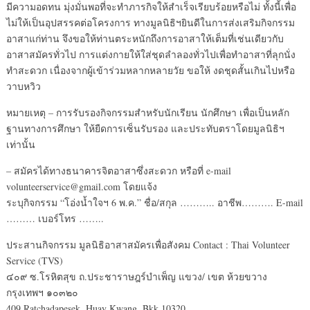
มีความอดทน มุ่งมั่นพอที่จะทำภารกิจให้สำเร็จเรียบร้อยหรือไม่ ทั้งนี้เพื่อ
ไม่ให้เป็นอุปสรรคต่อโครงการ ทางมูลนิธิฯยินดีในการส่งเสริมกิจกรรม
อาสาแก่ท่าน จึงขอให้ท่านตระหนักถึงการอาสาให้เต็มที่เช่นเดียวกับ
อาสาสมัครทั่วไป การแต่งกายให้ใส่ชุดลำลองทั่วไปเพื่อทำอาสาที่ลุกนั่ง
ทำสะดวก เนื่องจากผู้เข้าร่วมหลากหลายวัย ขอให้ งดชุดสั้นเกินไปหรือ
วาบหวิว
หมายเหตุ – การรับรองกิจกรรมสำหรับนักเรียน นักศึกษา เพื่อเป็นหลัก
ฐานทางการศึกษา ให้ยืดการเซ็นรับรอง และประทับตราโดยมูลนิธิฯ
เท่านั้น
– สมัครได้ทางธนาคารจิตอาสาซึ่งสะดวก หรือที่ e-mail
volunteerservice@gmail.com โดยแจ้ง
ระบุกิจกรรม “โอ่งน้ำใจฯ 6 พ.ค.” ชื่อ/สกุล ……….. อาชีพ………. E-mail
……… เบอร์โทร ……..
ประสานกิจกรรม มูลนิธิอาสาสมัครเพื่อสังคม Contact : Thai Volunteer
Service (TVS)
๔๐๙ ซ.โรหิตสุข ถ.ประชาราษฎร์บำเพ็ญ แขวง/ เขต ห้วยขวาง
กรุงเทพฯ ๑๐๓๒๐
409 Ratchadapesek, Huay Kwang, Bkk 10320