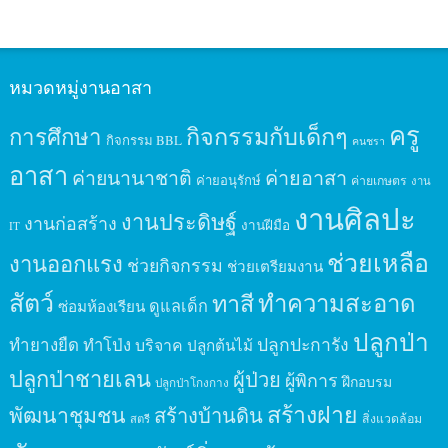
หมวดหมู่งานอาสา
ครู
กิจกรรมกับเด็กๆ
การศึกษา
กิจกรรม BBL
คนชรา
อาสา
ค่ายนานาชาติ
ค่ายอาสา
ค่ายอนุรักษ์
ค่ายเกษตร
งาน
งานศิลปะ
งานประดิษฐ์
งานก่อสร้าง
งานฝีมือ
IT
ช่วยเหลือ
งานออกแรง
ช่วยกิจกรรม
ช่วยเตรียมงาน
สัตว์
ทาสี
ทำความสะอาด
ดูแลเด็ก
ซ่อมห้องเรียน
ปลูกป่า
ปลูกปะการัง
ทำยางยืด
ทำโป่ง
บริจาค
ปลูกต้นไม้
ปลูกป่าชายเลน
ผู้ป่วย
ผู้พิการ
ฝึกอบรม
ปลูกป่าโกงกาง
สร้างฝาย
พัฒนาชุมชน
สร้างบ้านดิน
สิ่งแวดล้อม
สตรี