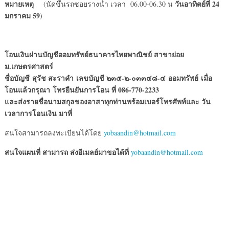
หมายเหตุ
วันอาทิตย์ที่ 24
(นัดขึ้นรถซอยรางน้ำ เวลา 06.00-06.30 น
มกราคม 59
)
โอนเงินผ่านบัญชีออมทรัพย์ธนาคารไทยพาณิชย์ สาขาย่อย
ม.เกษตรศาสตร์
ชื่อบัญชี สุรัช สะราคำ เลขบัญชี ๒๓๕-๒-๐๓๓๔๘-๔ ออมทรัพย์ เมื่อ
โอนแล้วกรุณา โทรยืนยันการโอน ที่ 086-770-2233
และส่งรายชื่อนามสกุลของอาสาทุกท่านพร้อมเบอร์โทรศัพท์และ วัน
เวลาการโอนเงิน มาที่
สนใจสามารถลงทะเบียนได้โดย
yobaandin@hotmail.com
สนใจแผนที่ สามารถ ส่งอีเมลย์มาขอได้ที่
yobaandin@hotmail.com