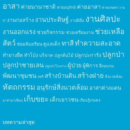
อาสา
ค่ายนานาชาติ
ค่ายอาสา
ค่ายอนุรักษ์
ค่ายเกษตร
งาน
งานศิลปะ
งานประดิษฐ์
งานก่อสร้าง
งานฝีมือ
IT
ช่วยเหลือ
งานออกแรง
ช่วยกิจกรรม
ช่วยเตรียมงาน
สัตว์
ทาสี
ทำความสะอาด
ดูแลเด็ก
ซ่อมห้องเรียน
ปลูกป่า
ปลูกปะการัง
ทำยางยืด
ทำโป่ง
บริจาค
ปลูกต้นไม้
ปลูกป่าชายเลน
ผู้ป่วย
ผู้พิการ
ฝึกอบรม
ปลูกป่าโกงกาง
สร้างฝาย
พัฒนาชุมชน
สร้างบ้านดิน
สิ่งแวดล้อม
สตรี
หัตถกรรม
อนุรักษ์สิ่งแวดล้อม
อาสาต่างแดน
เก็บขยะ
เด็กเยาวชน
เรียนรู้เกษตร
อาสาอาเซียน
บทความล่าสุด