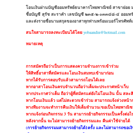
โอนเงินผ่านบัญชีออมทรัพย์ธนาคารไทยพาณิชย์ สาขาย่อย 
ชื่อบัญชี สุรัช สะราคำ เลขบัญชี ๒๓๕-๒-๐๓๓๔๘-๔ ออมทรัพย
และส่งรายชื่อนามสกุลของอาสาทุกท่านพร้อมเบอร์โทรศัพท์แ
สนใจสามารถลงทะเบียนได้โดย
yobaandin@hotmail.com
หมายเหตุ
การสมัครถือว่าเป็นการแสดงความจำนงการเข้าร่วม
ให้สิทธิ์อาสาที่สมัครและโอนเงินสมทบเข้ามาก่อน
หากได้รับการตอบรับแล้วสามารถโอนได้เลย
หากอาสาโอนเงินครบจำนวนถือว่าเต็มจะประกาศหน้าเว็บ
หากประกาศว่าเต็ม ถือว่าผู้ที่สมัครแต่ยังไม่โอนเงิน นั้น สละสิ
หากโอนเงินแล้ว แต่ไม่สะดวกเข้าร่วม สามารถแจ้งล่วงหน้าก่
ทางทีมงานจะทำการคืนเงินให้เต็มจำนวน(ขอเป็นไทยพาณิชย์
หากแจ้งก่อนกิจกรรม 3 วัน สามารถย้ายกิจกรรมเป็นครั้งต่อไ
หลังจากนั้น จะไม่สามารถย้ายกิจกรรมและ คืนค่าใช้จ่ายได้
(การย้ายกิจกรรมมสามารถย้ายได้1ครั้ง และไม่สามารถขอเงิ