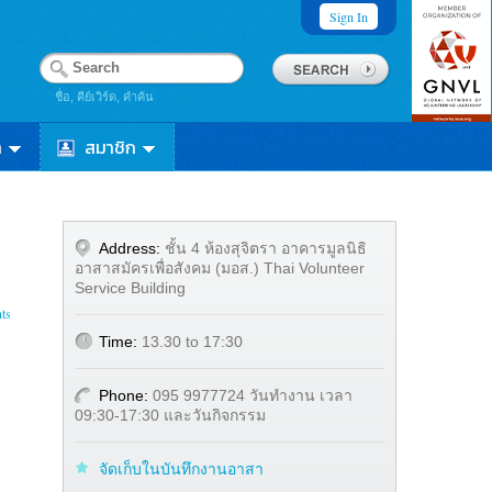
Sign In
ชื่อ, คีย์เวิร์ด, คำค้น
า
สมาชิก
Address:
ชั้น 4 ห้องสุจิตรา อาคารมูลนิธิ
อาสาสมัครเพื่อสังคม (มอส.) Thai Volunteer
Service Building
ts
Time:
13.30 to 17:30
Phone:
095 9977724 วันทำงาน เวลา
09:30-17:30 และวันกิจกรรม
จัดเก็บในบันทึกงานอาสา