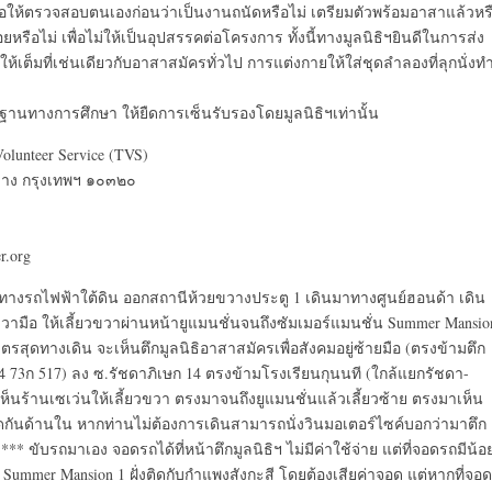
ขอให้ตรวจสอบตนเองก่อนว่าเป็นงานถนัดหรือไม่ เตรียมตัวพร้อมอาสาแล้วหร
ยหรือไม่ เพื่อไม่ให้เป็นอุปสรรคต่อโครงการ ทั้งนี้ทางมูลนิธิฯยินดีในการส่ง
เต็มที่เช่นเดียวกับอาสาสมัครทั่วไป การแต่งกายให้ใส่ชุดลำลองที่ลุกนั่งท
กฐานทางการศึกษา ให้ยืดการเซ็นรับรองโดยมูลนิธิฯเท่านั้น
Volunteer Service (TVS)
วาง กรุงเทพฯ ๑๐๓๒๐
r.org
มาทางรถไฟฟ้าใต้ดิน ออกสถานีห้วยขวางประตู 1 เดินมาทางศูนย์ฮอนด้า เดิน
ขวามือ ให้เลี้ยวขวาผ่านหน้ายูแมนชั่นจนถึงซัมเมอร์แมนชั่น Summer Mansio
ุดทางเดิน จะเห็นตึกมูลนิธิอาสาสมัครเพื่อสังคมอยู่ซ้ายมือ (ตรงข้ามตึก
14 73ก 517) ลง ซ.รัชดาภิเษก 14 ตรงข้ามโรงเรียนกุนนที (ใกล้แยกรัชดา-
นร้านเซเว่นให้เลี้ยวขวา ตรงมาจนถึงยูแมนชั่นแล้วเลี้ยวซ้าย ตรงมาเห็น
ติดกันด้านใน หากท่านไม่ต้องการเดินสามารถนั่งวินมอเตอร์ไซค์บอกว่ามาตึก
* ขับรถมาเอง จอดรถได้ที่หน้าตึกมูลนิธิฯ ไม่มีค่าใช้จ่าย แต่ที่จอดรถมีน้อ
mmer Mansion 1 ฝั่งติดกับกำแพงสังกะสี โดยต้องเสียค่าจอด แต่หากที่จอด