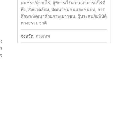
คนชรา/ผู้ยากไร้, ผู้พิการ/ไร้ความสามารถ/ไร้ที่
พึ่ง, สิ่งแวดล้อม, พัฒนาชุมชนและชนบท, การ
ศึกษา/พัฒนาศักยภาพเยาวชน, ผู้ประสบภัยพิบัติ
ทางธรรมชาติ
จังหวัด:
กรุงเทพ
ลง
ก
ใจ