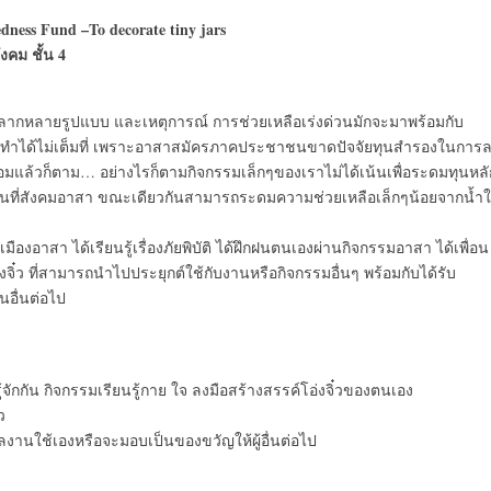
edness Fund –To decorate tiny jars
งคม ชั้น 4
ที่ หลากหลายรูปแบบ และเหตุการณ์ การช่วยเหลือเร่งด่วนมักจะมาพร้อมกับ
ทำได้ไม่เต็มที่ เพราะอาสาสมัครภาคประชาชนขาดปัจจัยทุนสำรองในการ
มแล้วก็ตาม… อย่างไรก็ตามกิจกรรมเล็กๆของเราไม่ได้เน้นเพื่อระดมทุนหลั
 สร้างพื้นที่สังคมอาสา ขณะเดียวกันสามารถระดมความช่วยเหลือเล็กๆน้อยจากน้ำ
เมืองอาสา ได้เรียนรู้เรื่องภัยพิบัติ ได้ฝึกฝนตนเองผ่านกิจกรรมอาสา ได้เพื่อน
จิ๋ว ที่สามารถนำไปประยุกต์ใช้กับงานหรือกิจกรรมอื่นๆ พร้อมกับได้รับ
นอื่นต่อไป
กัน กิจกรรมเรียนรู้กาย ใจ ลงมือสร้างสรรค์โอ่งจิ๋วของตนเอง
ว
นผลงานใช้เองหรือจะมอบเป็นของขวัญให้ผู้อื่นต่อไป