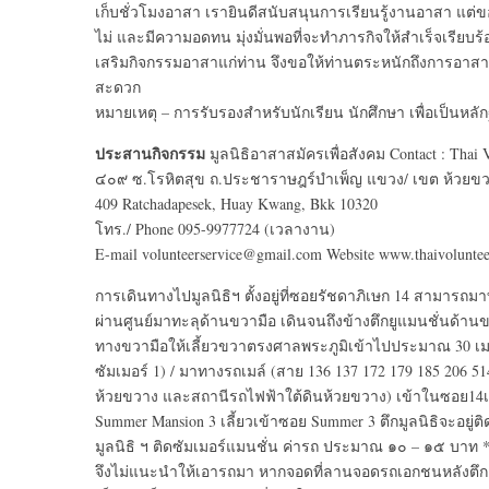
เก็บชั่วโมงอาสา เรายินดีสนับสนุนการเรียนรู้งานอาสา แต่
ไม่ และมีความอดทน มุ่งมั่นพอที่จะทำภารกิจให้สำเร็จเรียบร้อ
เสริมกิจกรรมอาสาแก่ท่าน จึงขอให้ท่านตระหนักถึงการอาสาให้
สะดวก
หมายเหตุ – การรับรองสำหรับนักเรียน นักศึกษา เพื่อเป็นหลั
ประสานกิจกรรม
มูลนิธิอาสาสมัครเพื่อสังคม Contact : Thai 
๔๐๙ ซ.โรหิตสุข ถ.ประชาราษฎร์บำเพ็ญ แขวง/ เขต ห้วยข
409 Ratchadapesek, Huay Kwang, Bkk 10320
โทร./ Phone 095-9977724 (เวลางาน)
E-mail volunteerservice@gmail.com Website www.thaivoluntee
การเดินทางไปมูลนิธิฯ ตั้งอยู่ที่ซอยรัชดาภิเษก 14 สามารถ
ผ่านศูนย์มาทะลุด้านขวามือ เดินจนถึงข้างตึกยูแมนชั่นด้าน
ทางขวามือให้เลี้ยวขวาตรงศาลพระภูมิเข้าไปประมาณ 30 เมตรส
ซัมเมอร์ 1) / มาทางรถเมล์ (สาย 136 137 172 179 185 206 5
ห้วยขวาง และสถานีรถไฟฟ้าใต้ดินห้วยขวาง) เข้าในซอย14เห็
Summer Mansion 3 เลี้ยวเข้าซอย Summer 3 ตึกมูลนิธิจะอยู่
มูลนิธิ ฯ ติดซัมเมอร์แมนชั่น ค่ารถ ประมาณ ๑๐ – ๑๕ บาท ***
จึงไม่แนะนำให้เอารถมา หากจอดที่ลานจอดรถเอกชนหลังตึก Su