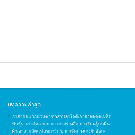
บทความล่าสุด
อาสาคัดแยกแว่นตา/อาสาปลาใจดี/อาสาจัดชุดเมล็ด
พันธุ์/อาสาคัดแยกยา/อาสาสร้างสื่อการเรียนรู้บนผืน
ผ้า/อาสาผลิตแฟลชการ์ด/อาสาจัดกางเกงผ้าอ้อม/