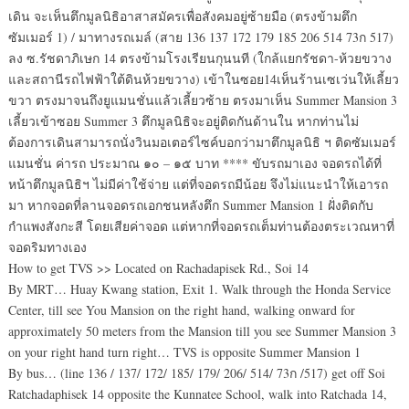
เดิน จะเห็นตึกมูลนิธิอาสาสมัครเพื่อสังคมอยู่ซ้ายมือ (ตรงข้ามตึก
ซัมเมอร์ 1) / มาทางรถเมล์ (สาย 136 137 172 179 185 206 514 73ก 517)
ลง ซ.รัชดาภิเษก 14 ตรงข้ามโรงเรียนกุนนที (ใกล้แยกรัชดา-ห้วยขวาง
และสถานีรถไฟฟ้าใต้ดินห้วยขวาง) เข้าในซอย14เห็นร้านเซเว่นให้เลี้ยว
ขวา ตรงมาจนถึงยูแมนชั่นแล้วเลี้ยวซ้าย ตรงมาเห็น Summer Mansion 3
เลี้ยวเข้าซอย Summer 3 ตึกมูลนิธิจะอยู่ติดกันด้านใน หากท่านไม่
ต้องการเดินสามารถนั่งวินมอเตอร์ไซค์บอกว่ามาตึกมูลนิธิ ฯ ติดซัมเมอร์
แมนชั่น ค่ารถ ประมาณ ๑๐ – ๑๕ บาท **** ขับรถมาเอง จอดรถได้ที่
หน้าตึกมูลนิธิฯ ไม่มีค่าใช้จ่าย แต่ที่จอดรถมีน้อย จึงไม่แนะนำให้เอารถ
มา หากจอดที่ลานจอดรถเอกชนหลังตึก Summer Mansion 1 ฝั่งติดกับ
กำแพงสังกะสี โดยเสียค่าจอด แต่หากที่จอดรถเต็มท่านต้องตระเวณหาที่
จอดริมทางเอง
How to get TVS >> Located on Rachadapisek Rd., Soi 14
By MRT… Huay Kwang station, Exit 1. Walk through the Honda Service
Center, till see You Mansion on the right hand, walking onward for
approximately 50 meters from the Mansion till you see Summer Mansion 3
on your right hand turn right… TVS is opposite Summer Mansion 1
By bus… (line 136 / 137/ 172/ 185/ 179/ 206/ 514/ 73ก /517) get off Soi
Ratchadaphisek 14 opposite the Kunnatee School, walk into Ratchada 14,