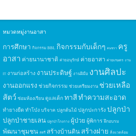
หมวดหมู่งานอาสา
ครู
กิจกรรมกับเด็กๆ
การศึกษา
กิจกรรม BBL
คนชรา
อาสา
ค่ายนานาชาติ
ค่ายอาสา
ค่ายอนุรักษ์
ค่ายเกษตร
งาน
งานศิลปะ
งานประดิษฐ์
งานก่อสร้าง
งานฝีมือ
IT
ช่วยเหลือ
งานออกแรง
ช่วยกิจกรรม
ช่วยเตรียมงาน
สัตว์
ทาสี
ทำความสะอาด
ดูแลเด็ก
ซ่อมห้องเรียน
ปลูกป่า
ปลูกปะการัง
ทำยางยืด
ทำโป่ง
บริจาค
ปลูกต้นไม้
ปลูกป่าชายเลน
ผู้ป่วย
ผู้พิการ
ฝึกอบรม
ปลูกป่าโกงกาง
สร้างฝาย
พัฒนาชุมชน
สร้างบ้านดิน
สิ่งแวดล้อม
สตรี