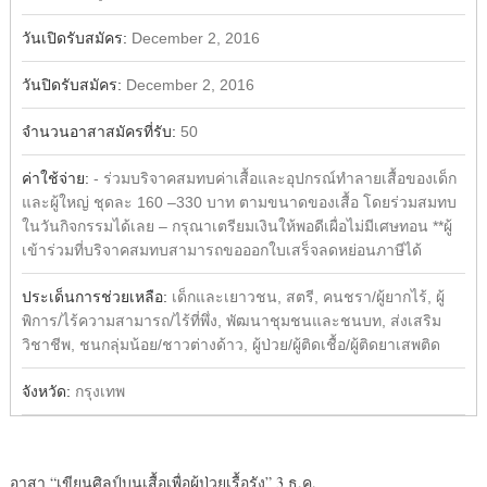
วันเปิดรับสมัคร:
December 2, 2016
วันปิดรับสมัคร:
December 2, 2016
จำนวนอาสาสมัครที่รับ:
50
ค่าใช้จ่าย:
- ร่วมบริจาคสมทบค่าเสื้อและอุปกรณ์ทำลายเสื้อของเด็ก
และผู้ใหญ่ ชุดละ 160 –330 บาท ตามขนาดของเสื้อ โดยร่วมสมทบ
ในวันกิจกรรมได้เลย – กรุณาเตรียมเงินให้พอดีเผื่อไม่มีเศษทอน **ผู้
เข้าร่วมที่บริจาคสมทบสามารถขอออกใบเสร็จลดหย่อนภาษีได้
ประเด็นการช่วยเหลือ:
เด็กและเยาวชน, สตรี, คนชรา/ผู้ยากไร้, ผู้
พิการ/ไร้ความสามารถ/ไร้ที่พึ่ง, พัฒนาชุมชนและชนบท, ส่งเสริม
วิชาชีพ, ชนกลุ่มน้อย/ชาวต่างด้าว, ผู้ป่วย/ผู้ติดเชื้อ/ผู้ติดยาเสพติด
จังหวัด:
กรุงเทพ
อาสา “เขียนศิลป์บนเสื้อเพื่อผู้ป่วยเรื้อรัง” 3 ธ.ค.