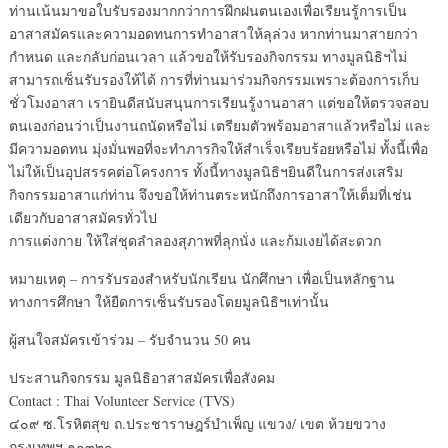
ท่านเน้นมาขอใบรับรองมากกว่าการฝึกฝนตนเองเพื่อเรียนรู้การเป็น
อาสาสมัครและความอดทนการทำอาสาให้ลุล่วง หากท่านมาสายกว่า
กำหนด และกลับก่อนเวลา แล้วขอให้รับรองกิจกรรม ทางมูลนิธิฯไม่
สามารถเซ็นรับรองให้ได้ การที่ท่านมาร่วมกิจกรรมเพราะต้องการเก็บ
ชั่วโมงอาสา เรายินดีสนับสนุนการเรียนรู้งานอาสา แต่ขอให้ตรวจสอบ
ตนเองก่อนว่าเป็นงานถนัดหรือไม่ เตรียมตัวพร้อมอาสาแล้วหรือไม่ และ
มีความอดทน มุ่งมั่นพอที่จะทำภารกิจให้สำเร็จเรียบร้อยหรือไม่ ทั้งนี้เพื่อ
ไม่ให้เป็นอุปสรรคต่อโครงการ ทั้งนี้ทางมูลนิธิฯยินดีในการส่งเสริม
กิจกรรมอาสาแก่ท่าน จึงขอให้ท่านตระหนักถึงการอาสาให้เต็มที่เช่น
เดียวกับอาสาสมัครทั่วไป
การแต่งกาย ให้ใส่ชุดลำลองสุภาพที่ลุกนั่ง และก้มเงยได้สะดวก
หมายเหตุ – การรับรองสำหรับนักเรียน นักศึกษา เพื่อเป็นหลักฐาน
ทางการศึกษา ให้ยืดการเซ็นรับรองโดยมูลนิธิฯเท่านั้น
ผู้สนใจสมัครเข้าร่วม – รับจำนวน 50 คน
ประสานกิจกรรม มูลนิธิอาสาสมัครเพื่อสังคม
Contact : Thai Volunteer Service (TVS)
๔๐๙ ซ.โรหิตสุข ถ.ประชาราษฎร์บำเพ็ญ แขวง/ เขต ห้วยขวาง
กรุงเทพฯ ๑๐๓๒๐