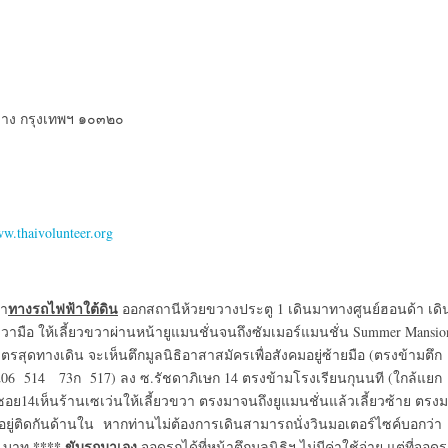
วาง กรุงเทพฯ ๑๐๓๒๐
w.thaivolunteer.org
ทางรถไฟฟ้าใต้ดิน
มา
ออกสถานีห้วยขวางประตู 1 เดินมาทางศูนย์ฮอนด้า เดิ
ขวามือ ให้เลี้ยวขวาผ่านหน้ายูแมนชั่นจนถึงซัมเมอร์แมนชั่น Summer Mansio
ุดทางเดิน จะเห็นตึกมูลนิธิอาสาสมัครเพื่อสังคมอยู่ซ้ายมือ (ตรงข้ามตึก
6 514 73ก 517) ลง ซ.รัชดาภิเษก 14 ตรงข้ามโรงเรียนกุนนที (ใกล้แยก
ย14เห็นร้านเซเว่นให้เลี้ยวขวา ตรงมาจนถึงยูแมนชั่นแล้วเลี้ยวซ้าย ตรง
ะอยู่ติดกันด้านใน หากท่านไม่ต้องการเดินสามารถนั่งวินมอเตอร์ไซค์บอกว่า
**** ขับรถมาเอง
๕ บาท
จอดรถได้ที่หน้าตึกมูลนิธิฯ ไม่มีค่าใช้จ่าย แต่ที่จอด