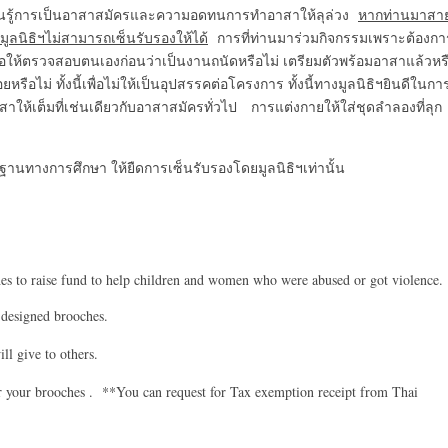
ียนรู้การเป็นอาสาสมัครและความอดทนการทำอาสาให้ลุล่วง
หากท่านมาสา
ูลนิธิฯไม่สามารถเซ็นรับรองให้ได้
การที่ท่านมาร่วมกิจกรรมเพราะต้องกา
ขอให้ตรวจสอบตนเองก่อนว่าเป็นงานถนัดหรือไม่ เตรียมตัวพร้อมอาสาแล้วหร
รือไม่ ทั้งนี้เพื่อไม่ให้เป็นอุปสรรคต่อโครงการ ทั้งนี้ทางมูลนิธิฯยินดีในกา
าให้เต็มที่เช่นเดียวกับอาสาสมัครทั่วไป การแต่งกายให้ใส่ชุดลำลองที่ลุก
กฐานทางการศึกษา ให้ยืดการเซ็นรับรองโดยมูลนิธิฯเท่านั้น
hes to raise fund to help children and women who were abused or got violence.
 designed brooches.
ill give to others.
or your brooches . **You can request for Tax exemption receipt from Thai