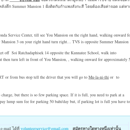
งตึก Summer Mansion 1 ฝั่งติดกับกำแพงสังกะสี โดยต้องเสียค่าจอด แต่หา
a Service Center, till see You Mansion on the right hand, walking onward fo
r Mansion 3 on your right hand turn right… TVS is opposite Summer Mansion 
get off Soi Ratchadaphisek 14 opposite the Kunnatee School, walk into
ht then turn left in front of You Mansion, , walking onward for approximately 
T or from bus stop tell the driver that you will go to
Mu-la-ni-thi
or to
arge, but there is so few parking space. If it is full, you need to park at a
ay lump sum fee for parking 50 baht/day but, if parking lot is full you have to
สมัครทางใดทางหนึ่งเท่านั้น
-mail ได้ที่
volunteerservice@gmail.com