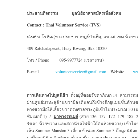
ประสานกิจกรรม มูลนิธิอาสาสมัครเพื่อสังคม
Contact : Thai Volunteer Service (TVS)
๔๐๙ ซ.โรหิตสุข ถ.ประชาราษฎร์บำเพ็ญ แขวง/ เขต ห้วยข
409 Ratchadapesek, Huay Kwang, Bkk 10320
โทร./ Phone 095-9977724 (เวลางาน)
E-mail
volunteerservice@gmail.com
Website
ww
การเดินทางไปมูลนิธิฯ
ตั้งอยู่ที่ซอยรัชดาภิเษก 14 สามารถ
ผ่านศูนย์มาทะลุด้านขวามือ เดินจนถึงข้างตึกยูแมนชั่นด้าน
ทางขวามือให้เลี้ยวขวาตรงศาลพระภูมิเข้าไปประมาณ 30 เมตรส
มาทางรถเมล์
ซัมเมอร์ 1) /
(สาย 136 137 172 179 185 20
รัชดา-ห้วยขวาง และสถานีรถไฟฟ้าใต้ดินห้วยขวาง) เข้าในซอ
เห็น Summer Mansion 3 เลี้ยวเข้าซอย Summer 3 ตึกมูลนิธิจ
มาตึกมูลนิธิ ฯ ติดซัมเมอร์แมนชั่น ค่ารถ ประมาณ ๑๐ – ๑