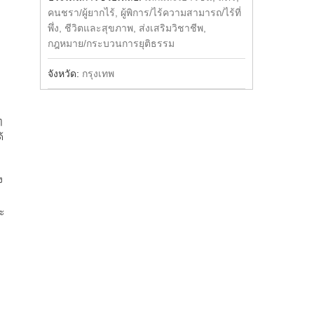
คนชรา/ผู้ยากไร้, ผู้พิการ/ไร้ความสามารถ/ไร้ที่
พึ่ง, ชีวิตและสุขภาพ, ส่งเสริมวิชาชีพ,
กฎหมาย/กระบวนการยุติธรรม
จังหวัด:
กรุงเทพ
ๆ
้
ง
จะ