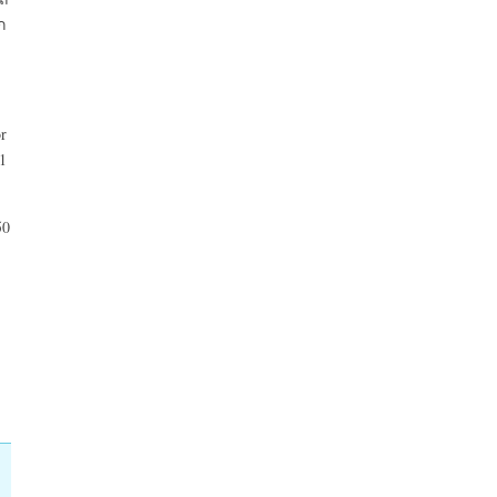
ก
r
1
50