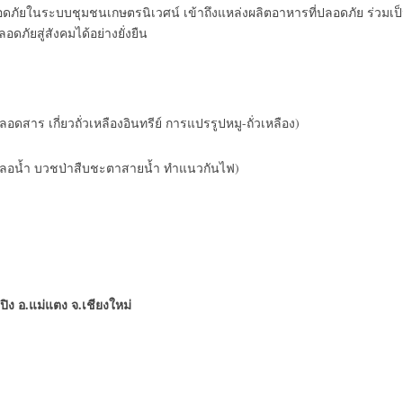
ลอดภัยในระบบชุมชนเกษตรนิเวศน์ เข้าถึงแหล่งผลิตอาหารที่ปลอดภัย ร่วมเป
ภัยสู่สังคมได้อย่างยั่งยืน
ปลอดสาร เกี่ยวถั่วเหลืองอินทรีย์ การแปรรูปหมู-ถั่วเหลือง)
ายชะลอน้ำ บวชป่าสืบชะตาสายน้ำ ทำแนวกันไฟ)
ิง อ.แม่แตง จ.เชียงใหม่