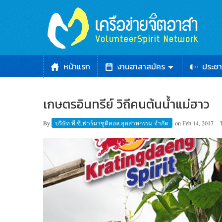
หน้าแรก
งานอาสาสมัคร
ประชา
เกษตรอินทรีย์ วิถีคนต้นน้ำแม่ฮาว
By
บริษัท ที.ซี.ฟาร์มาซูติคอล อุตสาหกรรม จำกัด
on
Feb 14, 2017