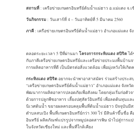
สถานที่
: เครือข่ายเกษตรอินทรีย์ต้นน้ำแม่ฮาว อ.แม่แตง จ.เช
วันกิจกรรม
: วันเสาร์ที่ 4 – วันอาทิตย์ที่ 5 มีนาคม 2560
ภาคี
: เครือข่ายเกษตรอินทรีย์ต้นน้ำแม่ฮาว อำเภอแม่แตง จัง
โครงการกระทิงแดง สปิริต
ตลอดระยะเวลา 5 ปีที่ผ่านมา
ได้
กับภาคีเครือข่ายเกษตรอินทรีย์และเครือข่ายประมงพื้นบ้าน
การผลิตอาหารที่ดี เป็นมิตรต่อสิ่งแวดล้อม เพื่อมุ่งหวังให
กระทิงแดง สปิริต
อยากจะนำพาอาสาสมัคร ร่วมสร้างประสบการ
“เครือข่ายเกษตรอินทรีย์ต้นน้ำแม่ฮาว” อำเภอแม่แตง จังหว
พัฒนาการผลิตอาหารปลอดภัยเพื่อสังคม โดยกลุ่มเริ่มก่อตัว
ด้วยการปลูกพืชอาหาร เลี้ยงปศุสัตว์อินทรีย์ เพื่อลดต้นทุน
นิเวศต้นน้ำ ขยายผลครอบคลุมพื้นที่ต้นน้ำแม่ฮาว ปัจจุบันม
ตำบลสบเปิง พื้นที่เกษตรอินทรีย์กว่า 300 ไร่ มีสินค้าขึ้นชื่อ ค
อินทรีย์ ผลิตภัณฑ์แปรรูปจากหมูปลอดสารพิษ นำไปสู่การแปร
ในจังหวัดเชียงใหม่ และพื้นที่ใกล้เคียง